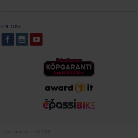
FÖLJ OSS
Sportproffsen.se © 2026