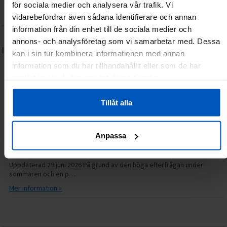
Integritetspolicy
Återköp/Reklamationer
Kontakta oss
för sociala medier och analysera vår trafik. Vi
Lediga tjänster
Frågor & svar (FAQ)
vidarebefordrar även sådana identifierare och annan
information från din enhet till de sociala medier och
annons- och analysföretag som vi samarbetar med. Dessa
INFORMATION
kan i sin tur kombinera informationen med annan
Serviceguide: FitNord elcykel
information som du har tillhandahållit eller som de har
samlat in när du har använt deras tjänster.
06.07.2026
14.31
Grattis till din nya FitNord elcykel! Vi hoppas att du får många härliga
turer med din nya cykel. Hä…
Tillåt alla
Mer information »
Anpassa
Just nu längre svarstider hos kundservice
30.06.2026
14.15
Uppdaterad 29 juni 2026 På grund av den höga efterfrågan under
sommaren och en p…
Mer information »