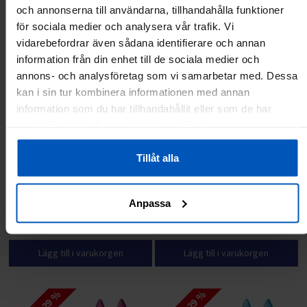
och annonserna till användarna, tillhandahålla funktioner
för sociala medier och analysera vår trafik. Vi
vidarebefordrar även sådana identifierare och annan
information från din enhet till de sociala medier och
annons- och analysföretag som vi samarbetar med. Dessa
kan i sin tur kombinera informationen med annan
information som du har tillhandahållit eller som de har
samlat in när du har använt deras tjänster.
Tillåt alla
FitNord AIR Studsmatta 427 cm
FitNord AIR Studsmatta 366 cm
Anpassa
5499 kr
6999 kr
4799 kr
6499 kr
Lägg till i varukorgen
Lägg till i varukorgen