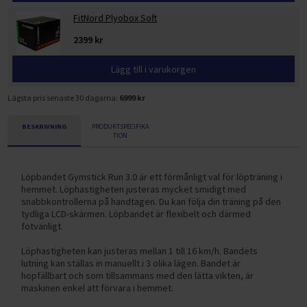
FitNord Plyobox Soft
2399 kr
Lägg till i varukorgen
Lägsta pris senaste 30 dagarna:
6999 kr
BESKRIVNING
PRODUKTSPECIFIKA
TION
Löpbandet Gymstick Run 3.0 är ett förmånligt val för löpträning i
hemmet. Löphastigheten justeras mycket smidigt med
snabbkontrollerna på handtagen. Du kan följa din träning på den
tydliga LCD-skärmen. Löpbandet är flexibelt och därmed
fotvänligt.
Löphastigheten kan justeras mellan 1 till 16 km/h. Bandets
lutning kan ställas in manuellt i 3 olika lägen. Bandet är
hopfällbart och som tillsammans med den lätta vikten, är
maskinen enkel att förvara i hemmet.