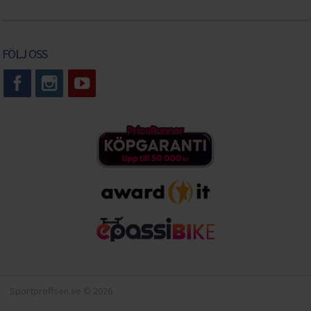
FÖLJ OSS
Sportproffsen.se © 2026