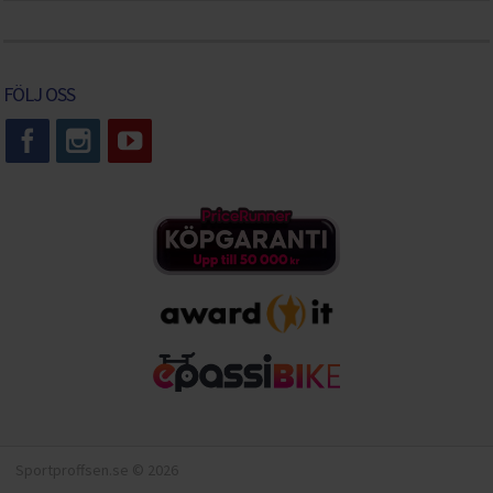
FÖLJ OSS
Sportproffsen.se © 2026