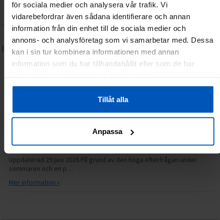
Integritetspolicy
Återköp/Reklamationer
Kontakta oss
för sociala medier och analysera vår trafik. Vi
Lediga tjänster
Frågor & svar (FAQ)
vidarebefordrar även sådana identifierare och annan
information från din enhet till de sociala medier och
annons- och analysföretag som vi samarbetar med. Dessa
INFORMATION
kan i sin tur kombinera informationen med annan
Serviceguide: FitNord elcykel
information som du har tillhandahållit eller som de har
samlat in när du har använt deras tjänster.
06.07.2026
14.31
Grattis till din nya FitNord elcykel! Vi hoppas att du får många härliga
turer med din nya cykel. Hä…
Tillåt alla
Mer information »
Anpassa
Just nu längre svarstider hos kundservice
30.06.2026
14.15
Uppdaterad 29 juni 2026 På grund av den höga efterfrågan under
sommaren och en p…
Mer information »