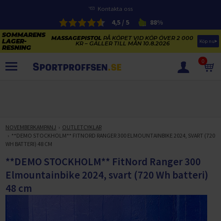
Kontakta oss
4,5 / 5
88%
MASSAGEPISTOL
PÅ KÖPET VID KÖP ÖVER 2 000
Köp nu
KR – GÄLLER TILL MÅN 10.8.2026
0
PRODUKTER
SOMMARENS LAGERRENSNING
ELCYKLARNAS SOMMARFÖRSÄLJNING
NOVEMBERKAMPANJ
OUTLETCYKLAR
Paketerbjudanden
**DEMO STOCKHOLM** FITNORD RANGER 300 ELMOUNTAINBIKE 2024, SVART (720
KAJAKER OCH SUP-BRÄDOR
WH BATTERI) 48 CM
KOSTTILLSKOTT
REA PÅ STUDSMATTOR
**DEMO STOCKHOLM** FitNord Ranger 300
ELCYKLAR
Elmountainbike 2024, svart (720 Wh batteri)
SOMMARREA PÅ TRÄNING OCH STYRKETRÄNING
ELCYKLAR DAM
SOMMARIDROTT
48 cm
CYKELTILLBEHÖR & RESERVDELAR OUTLET
ELCYKLAR HERR
STUDSMATTOR
STYRKETRÄNING
HÄLSA & VÄLMÅENDE – SÄSONGSRENSNING
ELCYKLAR CITY
KAJAKER
BÄNKAR OCH STÄLLNINGAR
TRÄNINGSMASKINER