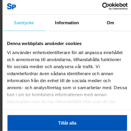
Produktrecensioner
Samtycke
Information
Om
Denna webbplats använder cookies
Skriv en recension
Vi använder enhetsidentifierare för att anpassa innehållet
och annonserna till användarna, tillhandahålla funktioner
Kundrecensioner
för sociala medier och analysera vår trafik. Vi
vidarebefordrar även sådana identifierare och annan
Inga recensioner ännu.
information från din enhet till de sociala medier och
annons- och analysföretag som vi samarbetar med. Dessa
kan i sin tur kombinera informationen med annan
Andra har även tittat på:
information som du har tillhandahållit eller som de har
samlat in när du har använt deras tjänster.
RABATT 6 %
RABATT 6 %
Tillåt alla