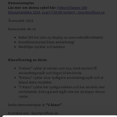
Demoexemplar
Läs mer om denna cykel här:
FitNord Ranger 300
Elmountainbike 2024, svart (720 Wh batteri) - Sportproffsen.se
Årsmodell: 2024
Ramstorlek 48 cm
Rullat 935 km (obs ny display nu som nollställt miltalet)
Konditionstestad (Utan anmärkning)
Medföljer nycklar och laddare
Klassificering av skick:
"A-klass" cyklar är nästan som nya, med mycket få
användningsspår och högst 10 km körda.
"B-klass" cyklar visar tydligare användningsspår och är
ibland äldre modeller.
"C-klass" cyklar har synliga märken och har använts mer
omfattande. Extra garanti ingår inte när du köper dessa
cyklar.
Detta demoexemplar är
"C-klass"
.
Kontakta oss - Sportproffsen.se