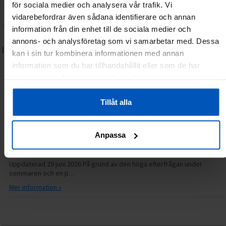
Integritetspolicy
Återköp/Reklamationer
Kontakta oss
för sociala medier och analysera vår trafik. Vi
Lediga tjänster
Frågor & svar (FAQ)
vidarebefordrar även sådana identifierare och annan
information från din enhet till de sociala medier och
annons- och analysföretag som vi samarbetar med. Dessa
INFORMATION
kan i sin tur kombinera informationen med annan
Serviceguide: FitNord elcykel
information som du har tillhandahållit eller som de har
samlat in när du har använt deras tjänster.
06.07.2026
14.31
Grattis till din nya FitNord elcykel! Vi hoppas att du får många härliga
turer med din nya cykel. Hä…
Tillåt alla
Mer information »
Anpassa
Just nu längre svarstider hos kundservice
30.06.2026
14.15
Uppdaterad 29 juni 2026 På grund av den höga efterfrågan under
sommaren och en p…
Mer information »