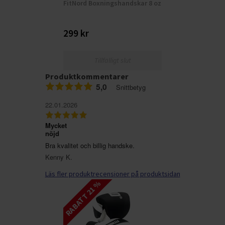
FitNord Boxningshandskar 8 oz
299 kr
Tillfälligt slut
Produktkommentarer
5,0
Snittbetyg
22.01.2026
Mycket
nöjd
Bra kvalitet och billig handske.
Kenny K.
Läs fler produktrecensioner på produktsidan
RABATT 21 %