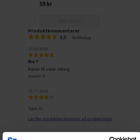
59 kr
Tillfälligt slut
Produktkommentarer
4,5
Snittbetyg
10.04.2025
Bra ?
Kanon till våran träning
Joacim S.
16.11.2023
Tapio H.
Läs fler produktrecensioner på produktsidan