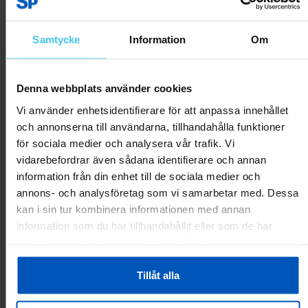
Samtycke
Information
Om
Denna webbplats använder cookies
FitNord Ankel- och
Vi använder enhetsidentifierare för att anpassa innehållet
handledsvikter 2 x 0,5 kg
och annonserna till användarna, tillhandahålla funktioner
för sociala medier och analysera vår trafik. Vi
99 kr
vidarebefordrar även sådana identifierare och annan
information från din enhet till de sociala medier och
Tillfälligt slut
annons- och analysföretag som vi samarbetar med. Dessa
Produktkommentarer
kan i sin tur kombinera informationen med annan
4,0
Snittbetyg
information som du har tillhandahållit eller som de har
samlat in när du har använt deras tjänster.
06.05.2025
Uppfyller sin
Tillåt alla
funktion
Lättanvända, bekväma. Det enda minus är att varje gång jag använt dem