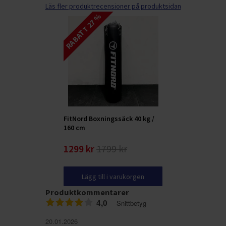
Läs fler produktrecensioner på produktsidan
RABATT 27 %
FitNord Boxningssäck 40 kg /
160 cm
1299 kr
1799 kr
Lägg till i varukorgen
Produktkommentarer
4,0
Snittbetyg
20.01.2026