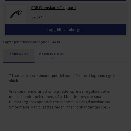
BBB Framskärm Fullguard
329 kr
Lägg till i varukorgen
Lägsta pris senaste 30 dagarna:
165 kr
BESKRIVNING
PRODUKTSPECIFIKA
TION
T-Lube är ett silikonsmörjmedel som håller ditt löpband i gott
skick.
Vi rekommenderar att smörjmedel sprutas regelbundet in
mellan bandet och ramen, så att bandet bevarar sina
rullningsegenskaper och redskapets livslängd maximeras.
Smörjmedel kan tillsättas redan innan löpbandet tas i bruk.