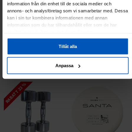
information från din enhet till de sociala medier och
annons- och analysföretag som vi samarbetar med. Dessa
kan i sin tur kombinera informationen med annan
information som du har tillhandahållit eller som de har
samlat in när du har använt deras tjänster.
FitNord SF Skyddsmatta
Multiadapter 50 mm, FitNord
Tillåt alla
159 kr
149 kr
Anpassa
Lägg till i varukorgen
Lägg till i varukorgen
RABATT 23 %