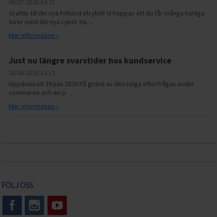
06.07.2026
14.31
Grattis till din nya FitNord elcykel! Vi hoppas att du får många härliga
turer med din nya cykel. Hä…
Mer information »
Just nu längre svarstider hos kundservice
30.06.2026
14.15
Uppdaterad 29 juni 2026 På grund av den höga efterfrågan under
sommaren och en p…
Mer information »
FÖLJ OSS