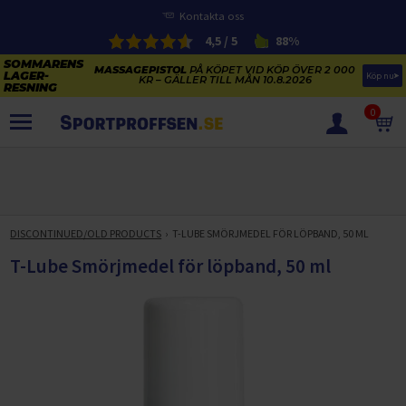
Kontakta oss
4,5 / 5
88%
MASSAGEPISTOL
PÅ KÖPET VID KÖP ÖVER 2 000
Köp nu
KR – GÄLLER TILL MÅN 10.8.2026
0
PRODUKTER
SOMMARENS LAGERRENSNING
ELCYKLARNAS SOMMARFÖRSÄLJNING
DISCONTINUED/OLD PRODUCTS
T-LUBE SMÖRJMEDEL FÖR LÖPBAND, 50 ML
Paketerbjudanden
KAJAKER OCH SUP-BRÄDOR
T-Lube Smörjmedel för löpband, 50 ml
KOSTTILLSKOTT
REA PÅ STUDSMATTOR
ELCYKLAR
SOMMARREA PÅ TRÄNING OCH STYRKETRÄNING
ELCYKLAR DAM
SOMMARIDROTT
CYKELTILLBEHÖR & RESERVDELAR OUTLET
ELCYKLAR HERR
STUDSMATTOR
STYRKETRÄNING
HÄLSA & VÄLMÅENDE – SÄSONGSRENSNING
ELCYKLAR CITY
KAJAKER
BÄNKAR OCH STÄLLNINGAR
TRÄNINGSMASKINER