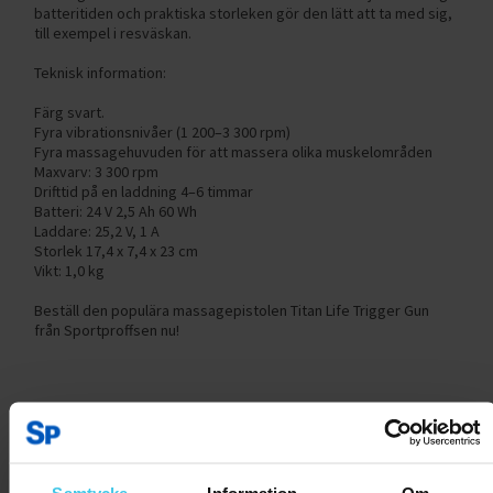
batteritiden och praktiska storleken gör den lätt att ta med sig,
till exempel i resväskan.
Teknisk information:
Färg svart.
Fyra vibrationsnivåer (1 200–3 300 rpm)
Fyra massagehuvuden för att massera olika muskelområden
Maxvarv: 3 300 rpm
Drifttid på en laddning 4–6 timmar
Batteri: 24 V 2,5 Ah 60 Wh
Laddare: 25,2 V, 1 A
Storlek 17,4 x 7,4 x 23 cm
Vikt: 1,0 kg
Beställ den populära massagepistolen Titan Life Trigger Gun
från Sportproffsen nu!
Produktrecensioner