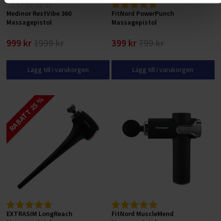
Medinor RestVibe 360
FitNord PowerPunch
Massagepistol
Massagepistol
999 kr
1999 kr
399 kr
799 kr
Lägg till i varukorgen
Lägg till i varukorgen
RABATT 25 %
EXTRASIM LongReach
FitNord MuscleMend