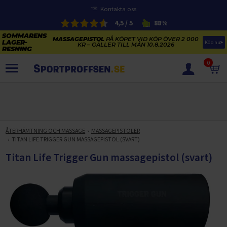
Kontakta oss
4,5 / 5
88%
MASSAGEPISTOL
PÅ KÖPET VID KÖP ÖVER 2 000
Köp nu
KR – GÄLLER TILL MÅN 10.8.2026
0
PRODUKTER
SOMMARENS LAGERRENSNING
ELCYKLARNAS SOMMARFÖRSÄLJNING
ÅTERHÄMTNING OCH MASSAGE
MASSAGEPISTOLER
Paketerbjudanden
TITAN LIFE TRIGGER GUN MASSAGEPISTOL (SVART)
KAJAKER OCH SUP-BRÄDOR
KOSTTILLSKOTT
Titan Life Trigger Gun massagepistol (svart)
REA PÅ STUDSMATTOR
ELCYKLAR
SOMMARREA PÅ TRÄNING OCH STYRKETRÄNING
ELCYKLAR DAM
SOMMARIDROTT
CYKELTILLBEHÖR & RESERVDELAR OUTLET
ELCYKLAR HERR
STUDSMATTOR
STYRKETRÄNING
HÄLSA & VÄLMÅENDE – SÄSONGSRENSNING
ELCYKLAR CITY
KAJAKER
BÄNKAR OCH STÄLLNINGAR
TRÄNINGSMASKINER