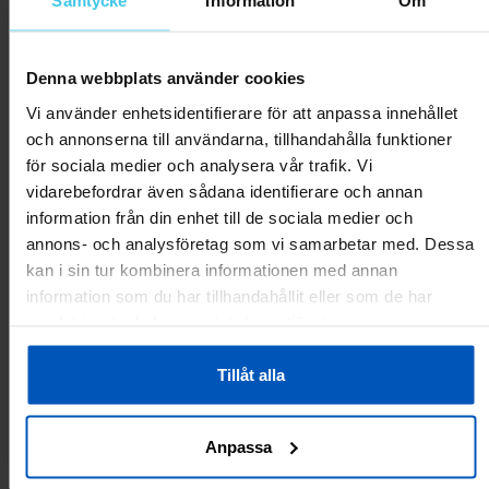
Samtycke
Information
Om
Skriv en recension
Denna webbplats använder cookies
Kundrecensioner
Vi använder enhetsidentifierare för att anpassa innehållet
och annonserna till användarna, tillhandahålla funktioner
Inga recensioner ännu.
för sociala medier och analysera vår trafik. Vi
vidarebefordrar även sådana identifierare och annan
Andra har även tittat på:
information från din enhet till de sociala medier och
annons- och analysföretag som vi samarbetar med. Dessa
RABATT 50 %
RABATT 50 %
kan i sin tur kombinera informationen med annan
information som du har tillhandahållit eller som de har
samlat in när du har använt deras tjänster.
Tillåt alla
Anpassa