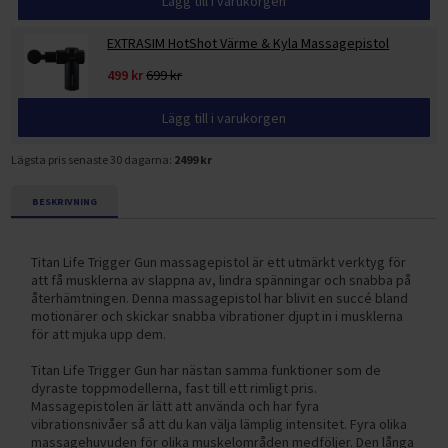
Lägg till i varukorgen
EXTRASIM HotShot Värme & Kyla Massagepistol
499 kr
699 kr
Lägg till i varukorgen
Lägsta pris senaste 30 dagarna:
2499 kr
BESKRIVNING
Titan Life Trigger Gun massagepistol är ett utmärkt verktyg för
att få musklerna av slappna av, lindra spänningar och snabba på
återhämtningen. Denna massagepistol har blivit en succé bland
motionärer och skickar snabba vibrationer djupt in i musklerna
för att mjuka upp dem.
Titan Life Trigger Gun har nästan samma funktioner som de
dyraste toppmodellerna, fast till ett rimligt pris.
Massagepistolen är lätt att använda och har fyra
vibrationsnivåer så att du kan välja lämplig intensitet. Fyra olika
massagehuvuden för olika muskelområden medföljer. Den långa