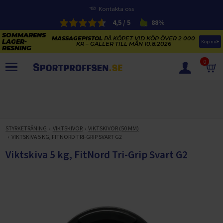
Kontakta oss
4,5 / 5
88%
MASSAGEPISTOL
PÅ KÖPET VID KÖP ÖVER 2 000
Köp nu
KR – GÄLLER TILL MÅN 10.8.2026
0
PRODUKTER
SOMMARENS LAGERRENSNING
ELCYKLARNAS SOMMARFÖRSÄLJNING
STYRKETRÄNING
VIKTSKIVOR
VIKTSKIVOR (50 MM)
Paketerbjudanden
VIKTSKIVA 5 KG, FITNORD TRI-GRIP SVART G2
KAJAKER OCH SUP-BRÄDOR
KOSTTILLSKOTT
Viktskiva 5 kg, FitNord Tri-Grip Svart G2
REA PÅ STUDSMATTOR
ELCYKLAR
SOMMARREA PÅ TRÄNING OCH STYRKETRÄNING
ELCYKLAR DAM
SOMMARIDROTT
CYKELTILLBEHÖR & RESERVDELAR OUTLET
ELCYKLAR HERR
STUDSMATTOR
STYRKETRÄNING
HÄLSA & VÄLMÅENDE – SÄSONGSRENSNING
ELCYKLAR CITY
KAJAKER
BÄNKAR OCH STÄLLNINGAR
TRÄNINGSMASKINER