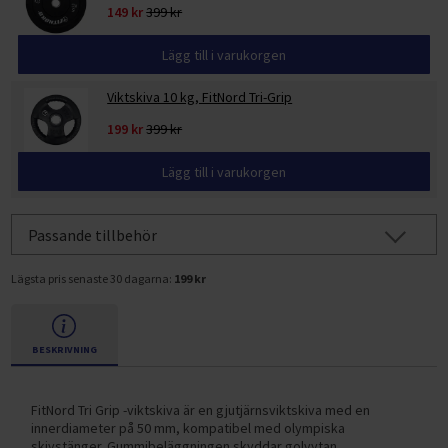
149 kr
399 kr
Lägg till i varukorgen
Viktskiva 10 kg, FitNord Tri-Grip
199 kr
399 kr
Lägg till i varukorgen
Passande tillbehör
Lägsta pris senaste 30 dagarna:
199 kr
BESKRIVNING
FitNord Tri Grip -viktskiva är en gjutjärnsviktskiva med en
innerdiameter på 50 mm, kompatibel med olympiska
skivstänger. Gummibeläggningen skyddar golvytan.