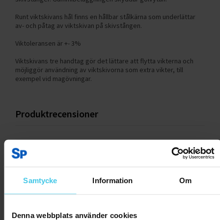
Runt viktskivans hål finns en hållbar stålkärna som underlättar
av- och påtag av viktskivan på skivstången.
Viktoleransen är +- 3%
Viktskivans tre handtag gör det lättare att flytta vikterna och
möjliggör användning av viktskivorna som extra vikter, till
exempel vid magövningar.
Produktrecensioner
Skriv en recension
Samtycke
Information
Om
Kundrecensioner
Inga recensioner ännu.
Denna webbplats använder cookies