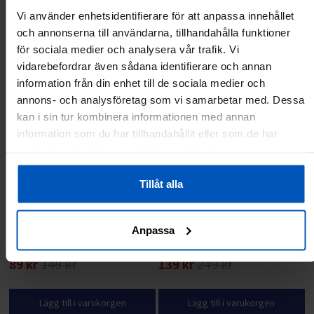
Vi använder enhetsidentifierare för att anpassa innehållet
Andra har även tittat på:
och annonserna till användarna, tillhandahålla funktioner
för sociala medier och analysera vår trafik. Vi
RABATT 40 %
SPARA 110 KR
vidarebefordrar även sådana identifierare och annan
information från din enhet till de sociala medier och
annons- och analysföretag som vi samarbetar med. Dessa
kan i sin tur kombinera informationen med annan
information som du har tillhandahållit eller som de har
samlat in när du har använt deras tjänster.
Tillåt alla
FitNord Viktskiva 2,5kg, Tri-Grip
FitNord Viktskiva 5kg, Tri-Grip
Anpassa
Black BERÄKNAD ANKOMST TILL
Black BERÄKNAD ANKOMST TILL
LAGER 17/8/2026
LAGER 17/8/2026
89 kr
149 kr
139 kr
249 kr
Lägg till i varukorgen
Lägg till i varukorgen