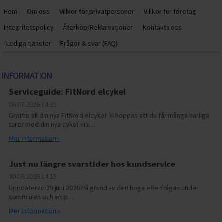
Hem
Om oss
Villkor för privatpersoner
Villkor för företag
Integritetspolicy
Återköp/Reklamationer
Kontakta oss
Lediga tjänster
Frågor & svar (FAQ)
INFORMATION
Serviceguide: FitNord elcykel
06.07.2026
14.31
Grattis till din nya FitNord elcykel! Vi hoppas att du får många härliga
turer med din nya cykel. Hä…
Mer information »
Just nu längre svarstider hos kundservice
30.06.2026
14.15
Uppdaterad 29 juni 2026 På grund av den höga efterfrågan under
sommaren och en p…
Mer information »