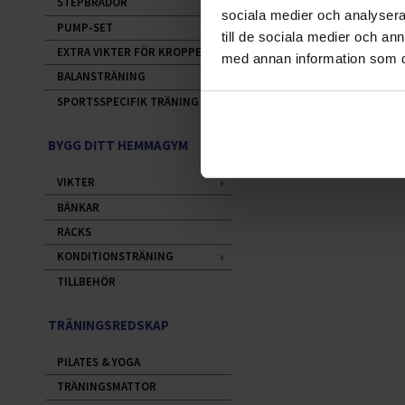
STEPBRÄDOR
sociala medier och analysera 
PUMP-SET
till de sociala medier och a
EXTRA VIKTER FÖR KROPPEN
med annan information som du 
BALANSTRÄNING
SPORTSSPECIFIK TRÄNING
BYGG DITT HEMMAGYM
VIKTER
BÄNKAR
RACKS
KONDITIONSTRÄNING
TILLBEHÖR
TRÄNINGSREDSKAP
PILATES & YOGA
TRÄNINGSMATTOR