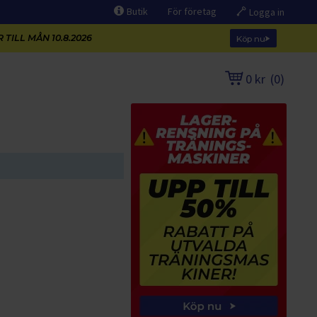
Butik
För företag
Logga in
 TILL MÅN 10.8.2026
Köp nu
0 kr
(
0
)