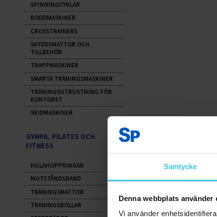
SPINNINGCYKLAR
RODDMASKINER
CROSSTRAINERS
SKYDDSMATTOR OCH
TILLBEHÖR
TRAPPMASKINER
SMARTA TRÄNINGSMASKINER
TRÄNINGSUTRUSTNING FÖR
KONTORET
SKIDMASKINER
GYMPA, PILATES OCH
FITNESS
HULAHOPPRINGAR
Samtycke
MOTSTÅNDSBAND
TRÄNINGSMATTOR
Denna webbplats använder 
TRÄNINGSBOLLAR
Vi använder enhetsidentifierar