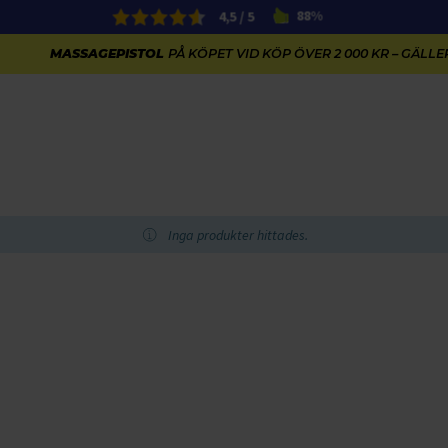
4,5 / 5
88%
MASSAGEPISTOL
PÅ KÖPET VID KÖP ÖVER 2 000 KR – GÄLLER
s
Inga produkter hittades.