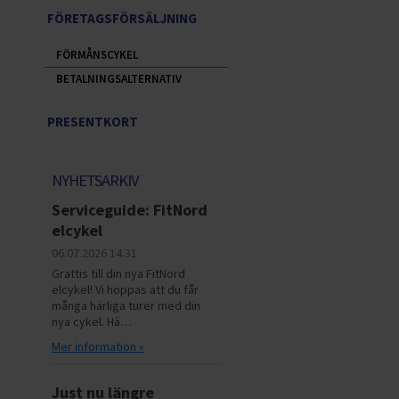
FÖRETAGSFÖRSÄLJNING
FÖRMÅNSCYKEL
BETALNINGSALTERNATIV
PRESENTKORT
NYHETSARKIV
Serviceguide: FitNord
elcykel
06.07.2026
14.31
Grattis till din nya FitNord
elcykel! Vi hoppas att du får
många härliga turer med din
nya cykel. Hä…
Mer information »
Just nu längre