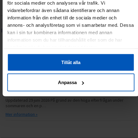
Integritetspolicy
Återköp/Reklamationer
Kontakta oss
för sociala medier och analysera vår trafik. Vi
Lediga tjänster
Frågor & svar (FAQ)
vidarebefordrar även sådana identifierare och annan
information från din enhet till de sociala medier och
annons- och analysföretag som vi samarbetar med. Dessa
INFORMATION
kan i sin tur kombinera informationen med annan
Serviceguide: FitNord elcykel
information som du har tillhandahållit eller som de har
samlat in när du har använt deras tjänster.
06.07.2026
14.31
Grattis till din nya FitNord elcykel! Vi hoppas att du får många härliga
turer med din nya cykel. Hä…
Tillåt alla
Mer information »
Anpassa
Just nu längre svarstider hos kundservice
30.06.2026
14.15
Uppdaterad 29 juni 2026 På grund av den höga efterfrågan under
sommaren och en p…
Mer information »