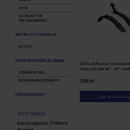
SKOR
ELCYKLAR FÖR
VINTERKÖRNING
BUTIK I STOCKHOLM
OUTLET
FÖRETAGSFÖRSÄLJNING
ZÉFAL Deflector Stänkskär
fram och bak 26" - 29" svar
FÖRMÅNSCYKEL
349 kr
BETALNINGSALTERNATIV
PRESENTKORT
Lägg till i varukor
NYHETSARKIV
Serviceguide: FitNord
elcykel