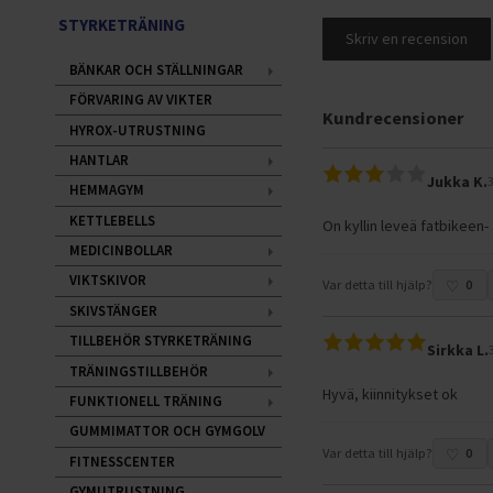
STYRKETRÄNING
Skriv en recension
BÄNKAR OCH STÄLLNINGAR
FÖRVARING AV VIKTER
Kundrecensioner
HYROX-UTRUSTNING
HANTLAR
Jukka K.
HEMMAGYM
KETTLEBELLS
On kyllin leveä fatbikeen-
MEDICINBOLLAR
VIKTSKIVOR
Var detta till hjälp?
0
SKIVSTÄNGER
TILLBEHÖR STYRKETRÄNING
Sirkka L.
TRÄNINGSTILLBEHÖR
Hyvä, kiinnitykset ok
FUNKTIONELL TRÄNING
GUMMIMATTOR OCH GYMGOLV
Var detta till hjälp?
0
FITNESSCENTER
GYMUTRUSTNING