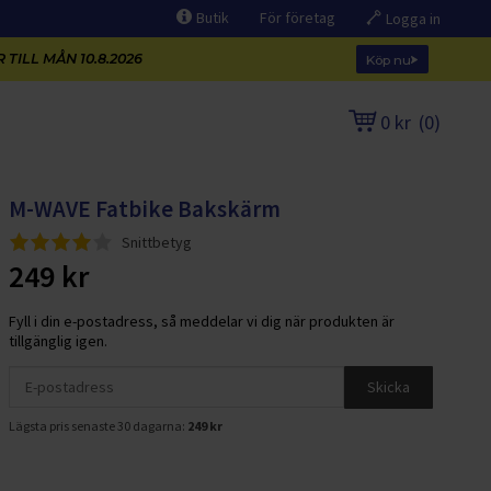
Butik
För företag
Logga in
 TILL MÅN 10.8.2026
Köp nu
0 kr
(
0
)
M-WAVE Fatbike Bakskärm
Snittbetyg
249 kr
Fyll i din e-postadress, så meddelar vi dig när produkten är
tillgänglig igen.
Skicka
Lägsta pris senaste 30 dagarna:
249 kr