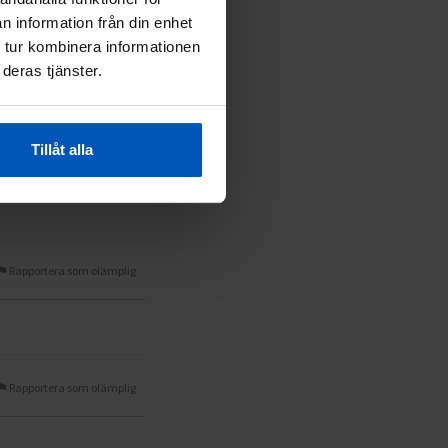
n information från din enhet
 tur kombinera informationen
la rummuttaa renkaaseen.
deras tjänster.
Rapportera som olämplig
Tillåt alla
Rapportera som olämplig
Rapportera som olämplig