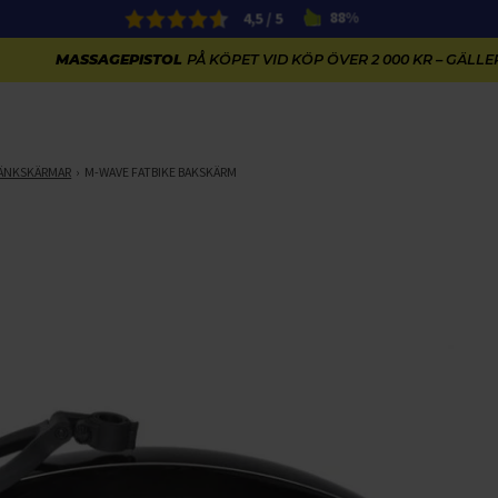
4,5 / 5
88%
MASSAGEPISTOL
PÅ KÖPET VID KÖP ÖVER 2 000 KR – GÄLLER
ÄNKSKÄRMAR
M-WAVE FATBIKE BAKSKÄRM