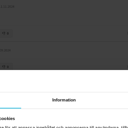
11.11.2024
0
09.2024
0
 T.
21.07.2024
Information
0
cookies
T.
e för att anpassa innehållet och annonserna till användarna, tillh
25.02.2024