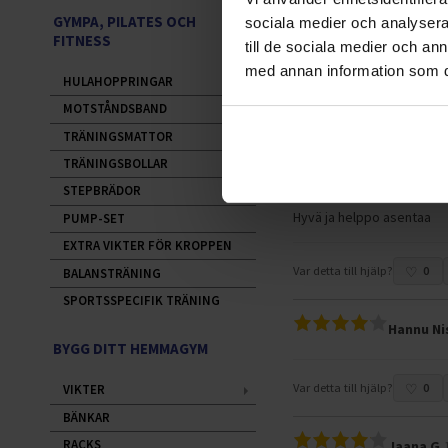
GYMPA, PILATES OCH
sociala medier och analysera 
Kaipaa muutoksia
FITNESS
till de sociala medier och a
Hankala saada asettumaan 
med annan information som du 
HULAHOPPRINGAR
MOTSTÅNDSBAND
Var detta till hjälp?
2
TRÄNINGSMATTOR
TRÄNINGSBOLLAR
Marko T.
STEPBRÄDOR
Hyvä ja helppo asentaa
PUMP-SET
EXTRA VIKTER FÖR KROPPEN
Var detta till hjälp?
0
BALANSTRÄNING
SPORTSSPECIFIK TRÄNING
Hannu Ni
BYGG DITT HEMMAGYM
Var detta till hjälp?
0
VIKTER
BÄNKAR
RACKS
Jaana G.