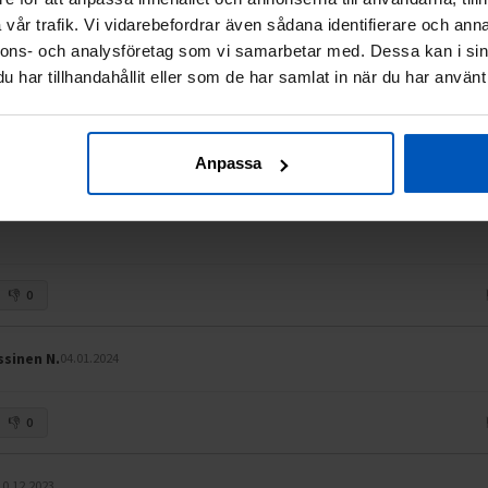
vår trafik. Vi vidarebefordrar även sådana identifierare och anna
nnons- och analysföretag som vi samarbetar med. Dessa kan i sin
oikeaan kohtaan, kiinnikkeet löystyvät helposti, jolloin alkaa epätasaisel
har tillhandahållit eller som de har samlat in när du har använt 
0
Anpassa
16.02.2024
0
ssinen N.
04.01.2024
0
10.12.2023