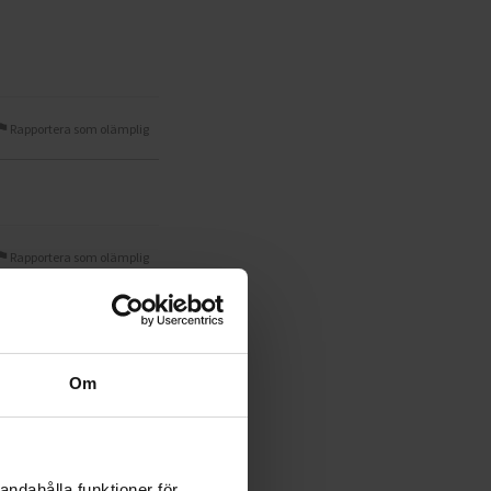
Rapportera som olämplig
Rapportera som olämplig
Om
Rapportera som olämplig
andahålla funktioner för