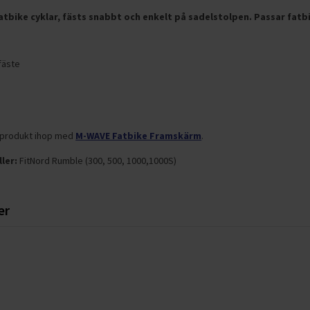
tbike cyklar, fästs snabbt och enkelt på sadelstolpen. Passar fatb
fäste
 produkt ihop med
M-WAVE Fatbike Framskärm
.
ler:
FitNord Rumble (300, 500, 1000,1000S)
er
r