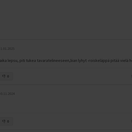
31.01.2025
 aika lepsu, piti tukea tavaratelineeseen,liian lyhyt -roiskeläppä pitää viel
0
30.11.2024
0