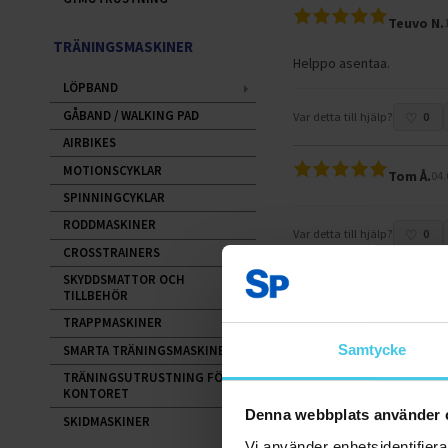
Teuvo N.
TRÄNINGSMASKINER
Helppo asentaa.
LÖPBAND
GÅBAND / WALKING PAD
Var detta till hjälp?
0
AIRBIKES
MOTIONSCYKLAR
Tom Å.
04.
SPINNINGCYKLAR
RODDMASKINER
Var detta till hjälp?
0
CROSSTRAINERS
SKYDDSMATTOR OCH
Vapaus.io
TILLBEHÖR
TRAPPMASKINER
Helppo ja nopea asentaa.
Samtycke
SMARTA TRÄNINGSMASKINER
TRÄNINGSUTRUSTNING FÖR
Var detta till hjälp?
0
KONTORET
Denna webbplats använder 
SKIDMASKINER
Netvisor 
Vi använder enhetsidentifierar