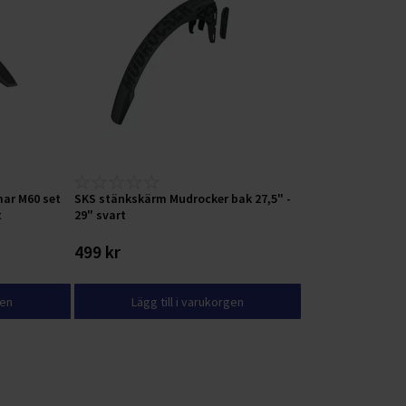
mar M60 set
SKS stänkskärm Mudrocker bak 27,5" -
t
29" svart
499 kr
gen
Lägg till i varukorgen