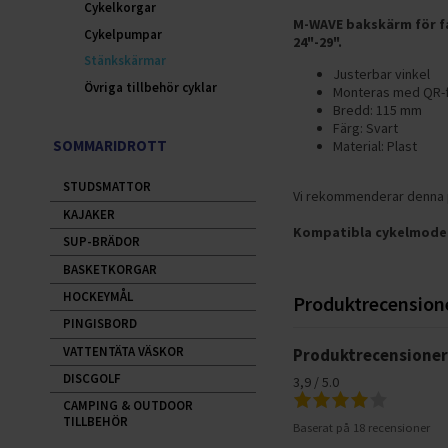
Cykelkorgar
M-WAVE bakskärm för fa
Cykelpumpar
24"-29".
Stänkskärmar
Justerbar vinkel
Övriga tillbehör cyklar
Monteras med QR-
Bredd: 115 mm
Färg: Svart
SOMMARIDROTT
Material: Plast
STUDSMATTOR
Vi rekommenderar denna
KAJAKER
Kompatibla cykelmodel
SUP-BRÄDOR
BASKETKORGAR
HOCKEYMÅL
Produktrecension
PINGISBORD
VATTENTÄTA VÄSKOR
Produktrecensione
DISCGOLF
3,9 / 5.0
CAMPING & OUTDOOR
TILLBEHÖR
Baserat på 18 recensioner