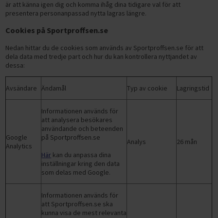
är att känna igen dig och komma ihåg dina tidigare val för att
presentera personanpassad nytta lagras längre.
Cookies på Sportproffsen.se
Nedan hittar du de cookies som används av Sportproffsen.se för att
dela data med tredje part och hur du kan kontrollera nyttjandet av
dessa:
Avsändare
Ändamål
Typ av cookie
Lagringstid
Informationen används för
att analysera besökares
användande och beteenden
Google
på Sportproffsen.se
Analys
26 mån
Analytics
Här
kan du anpassa dina
inställningar kring den data
som delas med Google.
Informationen används för
att Sportproffsen.se ska
kunna visa de mest relevanta