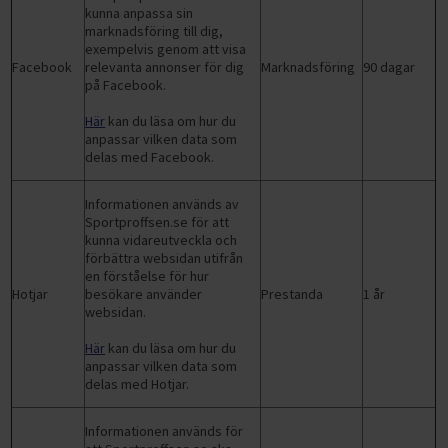
kunna anpassa sin
marknadsföring till dig,
exempelvis genom att visa
Facebook
relevanta annonser för dig
Marknadsföring
90 dagar
på Facebook.
Här
kan du läsa om hur du
anpassar vilken data som
delas med Facebook.
Informationen används av
Sportproffsen.se för att
kunna vidareutveckla och
förbättra websidan utifrån
en förståelse för hur
Hotjar
besökare använder
Prestanda
1 år
websidan.
Här
kan du läsa om hur du
anpassar vilken data som
delas med Hotjar.
Informationen används för