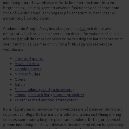
inställningarna i din webbläsare. Detta kommer dock medföra en
begränsning i din möjlighet att använda funktioner och tjänster som
finns på webbplatsen, som bygger på kännedom av handlingar du
genomför på webbplatsen.
Cookies från Google Analytics stänger du av
här
och det är även
möjligt att välja bort vissa nätverk som delar information mellan olika
nätverk
här
. Vill du radera cookies du sedan tidigare har accepterat är
även det möjligt. Läs mer om hur du går till väga hos respektive
webbläsare:
Internet Explorer
Mozilla Firefox
Google Chrome
Microsoft Edge
Opera
Safari
Flash cookies (samtliga browsers)
iPhone, iPad och övriga Apple-produkter
Telefoner med Android storesystem
Kom ihåg att om du använder flera webbläsare så behöver du ta bort
cookies i samtliga. Du kan när som helst ändra dina inställningar kring
cookies samt radera tidigare placerade cookies. Detta gör du enkelt
genom inställningar i din webbläsare. Beroende på vilken begränsning i