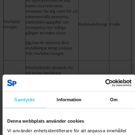
att Sportproffsen.se ska
kunna visa relevanta
annonser för dig samt för att
sammanställa anonyma,
YouTube/
statistiska uppgifter om
Marknadsföring
8 mån
Google
exempelvis hur många
gånger en video visas.
Här
kan du anpassa dina
inställningar kring cookies
från YouTube/Google.
Informationen används för
att se hur besökare
använder webbplatsen efter
Adtraction
Marknadsföring
1 år
att ha kommit till
Sportproffsen.se via en av
Adtractions partnersajter.
Samtycke
Information
Om
Informationen används för
att Sportproffsen.se och
dess partners ska kunna visa
Denna webbplats använder cookies
ett relevant innehåll för dig.
Vi använder enhetsidentifierare för att anpassa innehållet
Detta gäller artiklar på