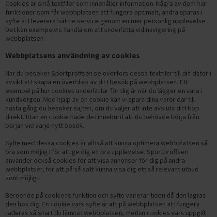
Cookies är små textfiler som innehåller information. Några av dem har
ELCYKLAR MOUNTAINBIKE
SUP-BRÄDOR
FÖRVARING AV VIKTER
Träningsbänkar
funktioner som får webbplatsen att fungera optimalt, andra sparas i
LÖPBAND
Gympa, pilates och fitness
ELCYKLAR FATBIKE
syfte att leverera bättre service genom en mer personlig upplevelse.
Basketkorgar
HYROX-utrustning
Skivstångsställningar
Snedbänkar
GÅBAND / WALKING PAD
Tillbehör till löpband
Det kan exempelvis handla om att underlätta vid navigering på
Hulahoppringar
BYGG DITT HEMMAGYM
Cykelstolar och cykelvagnar
Hockeymål
webbplatsen.
HANTLAR
Power rack
Plana bänkar
AIRBIKES
Löpband efter syfte
Motståndsband
Vikter
TRÄNINGSREDSKAP
DEMO / OUTLET ELCYKLAR
Pingisbord
HEMMAGYM
Fasta hantlar
Webbplatsens användning av cookies
MOTIONSCYKLAR
Löpband efter egenskaper
Löpband för aktiv löpning
Träningsmattor
Bänkar
Hantlar
CYKELTILLBEHÖR
PILATES & YOGA
ÅTERHÄMTNING OCH MASSAGE
VATTENTÄTA VÄSKOR
KETTLEBELLS
Justerbara hantlar
Hemmagympaket
SPINNINGCYKLAR
Löpband efter användare
Löpband för jogging
Löpband med mjuk dämpning
När du besöker Sportproffsen.se överförs dessa textfiler till din dator i
Träningsbollar
Racks
Kettlebells
Cykelservice och cykelvård
TRÄNINGSMATTOR
DISCGOLF
Massagepistoler
avsikt att skapa en överblick av ditt besök på webbplatsen. Ett
Vintersport
MEDICINBOLLAR
Hex hantlar
RODDMASKINER
Löpband efter prisklass
Löpband för promenader
Tystgående löpband
Löpband för aktiva löpare
Stepbrädor
exempel på hur cookies underlättar för dig är när du lägger en vara i
Konditionsträning
Skivstänger
Cykeldäck
GUMMIBAND
CAMPING & OUTDOOR TILLBEHÖR
Massage
VIKTSKIVOR
Kromhantlar
Slam Balls
KLÄDER
kundkorgen: Med hjälp av en cookie kan vi spara dina varor där till
BUTIK I STOCKHOLM
CROSSTRAINERS
Löpband för hemmabruk
Löpband för liten yta
Löpband för nybörjare
Löpband upp till 5.000 kr
Pump-set
Tillbehör
Viktskivor
Löpband
nästa gång du besöker sajten, om du väljer att inte avsluta ditt köp
Cykellås
ROCKRINGAR
SKIVSTÄNGER
Gummerade hantlar
Viktskivor (50 mm)
SKOR
SKYDDSMATTOR OCH TILLBEHÖR
Löpband för kommersiellt bruk
Hopfällbara löpband
Löpband för seniorer
Löpband 5.000-10.000 kr
OUTLET
direkt. Utan en cookie hade det inneburit att du behövde börja från
FÖRETAGSFÖRSÄLJNING
Extra vikter för kroppen
Motionscyklar
Cykelkorgar
början vid varje nytt besök.
TILLBEHÖR STYRKETRÄNING
PU Hantlar
Viktskivor (30 mm)
Skivstänger och lås (50 mm)
Elcyklar för vinterkörning
Vinterskor
Löpband för bostadsrättsföreningar
TRAPPMASKINER
Robusta löpband
Löpband för viktminskning
Löpband 10.000-15.000 kr
Balansträning
FÖRMÅNSCYKEL
PRESENTKORT
Crosstrainers
Cykelpumpar
Syfte med dessa cookies är alltså att kunna optimera webbplatsen så
Träningstillbehör
Hantelställ
Viktskivor med handtag
Skivstänger och lås (30 mm)
Dubbskor
Löpband för gym på arbetsplatsen
Smarta träningsmaskiner
Underhållsfria löpband
Löpband för rehabilitering
Löpband 15.000-20.000 kr
Sportsspecifik träning
BETALNINGSALTERNATIV
Roddmaskiner
bra som möjligt för att ge dig en bra upplevelse. Sportproffsen
Stänkskärmar
Funktionell träning
Bumper plates
Cable Handles
Filtskor och filtstövlar
använder också cookies för att visa annonser för dig på andra
Träningsutrustning för kontoret
Löpband för tyngre (XXL)
Löpband över 20.000 kr
SPORTPROFFSEN.SE
Övriga tillbehör cyklar
webbplatser, för att på så sätt kunna visa dig ett så relevant utbud
Gummimattor och gymgolv
Gummerade viktskivor
Handskar, dragremmar och lyftbälten
Träningssäckar
Fritidsskor
Skidmaskiner
som möjligt.
Hem
Fitnesscenter
Viktskivor av gjutjärn
Övriga styrketräningstillbehör
Maghjul
Halkskydd
Beroende på cookiens funktion och syfte varierar tiden då den lagras
Kontakta oss
Gymutrustning
den hos dig. En cookie vars syfte är att på webbplatsen att fungera
raderas så snart du lämnat webbplatsen, medan cookies vars uppgift
Villkor för privatpersoner