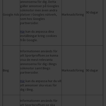
annonserna för dig. Detta
gäller annonser på Googles
sökmotor men även andra
90 dagar
Google Ads
platser i Googles nätverk,
Marknadsföring
som hos Googles
partnersidor.
Här
kan du anpassa dina
inställningar kring cookies
från Google.
Informationen används för
att Sportproffsen.se kunna
visa de mest relevanta
annonserna för dig i Bings
sökmotor samt Bings
Bing
Marknadsföring
90 dagar
partnersidor.
Här
kan du anpassa hur du vill
att annonser ska visas för
dig i Bing.
Informationen används för
att Sportproffsen.se ska