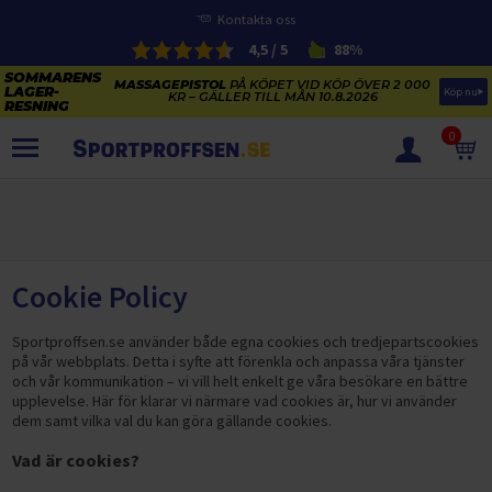
Kontakta oss
4,5 / 5
88%
MASSAGEPISTOL
PÅ KÖPET VID KÖP ÖVER 2 000
Köp nu
KR – GÄLLER TILL MÅN 10.8.2026
0
PRODUKTER
SOMMARENS LAGERRENSNING
ELCYKLARNAS SOMMARFÖRSÄLJNING
Paketerbjudanden
Cookie Policy
KAJAKER OCH SUP-BRÄDOR
KOSTTILLSKOTT
Sportproffsen.se använder både egna cookies och tredjepartscookies
REA PÅ STUDSMATTOR
på vår webbplats. Detta i syfte att förenkla och anpassa våra tjänster
ELCYKLAR
och vår kommunikation – vi vill helt enkelt ge våra besökare en bättre
SOMMARREA PÅ TRÄNING OCH STYRKETRÄNING
upplevelse. Här för klarar vi närmare vad cookies är, hur vi använder
ELCYKLAR DAM
SOMMARIDROTT
CYKELTILLBEHÖR & RESERVDELAR OUTLET
dem samt vilka val du kan göra gällande cookies.
ELCYKLAR HERR
STUDSMATTOR
STYRKETRÄNING
HÄLSA & VÄLMÅENDE – SÄSONGSRENSNING
Vad är cookies?
ELCYKLAR CITY
KAJAKER
BÄNKAR OCH STÄLLNINGAR
TRÄNINGSMASKINER