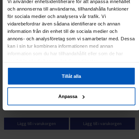
Vi använder enhetsidentifierare för att anpassa innehållet
Andra har även tittat på:
och annonserna till användarna, tillhandahålla funktioner
RABATT 24 %
för sociala medier och analysera vår trafik. Vi
vidarebefordrar även sådana identifierare och annan
information från din enhet till de sociala medier och
annons- och analysföretag som vi samarbetar med. Dessa
kan i sin tur kombinera informationen med annan
information som du har tillhandahållit eller som de har
samlat in när du har använt deras tjänster.
Tillåt alla
FitNord Gymgolv, gummi 1m x
Sportheavy kraftigt lyftarbälte
1m x 30mm, svart
med snabblås
Anpassa
499 kr
659 kr
499 kr
Lägg till i varukorgen
Lägg till i varukorgen