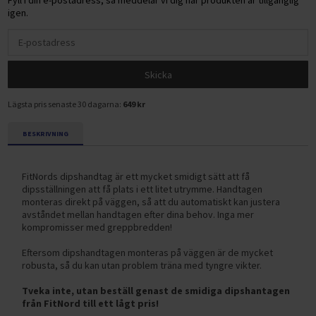
Fyll i din e-postadress, så meddelar vi dig när produkten är tillgänglig
igen.
Skicka
Lägsta pris senaste 30 dagarna:
649 kr
BESKRIVNING
FitNords dipshandtag är ett mycket smidigt sätt att få
dipsställningen att få plats i ett litet utrymme. Handtagen
monteras direkt på väggen, så att du automatiskt kan justera
avståndet mellan handtagen efter dina behov. Inga mer
kompromisser med greppbredden!
Eftersom dipshandtagen monteras på väggen är de mycket
robusta, så du kan utan problem träna med tyngre vikter.
Tveka inte, utan beställ genast de smidiga dipshantagen
från FitNord till ett lågt pris!