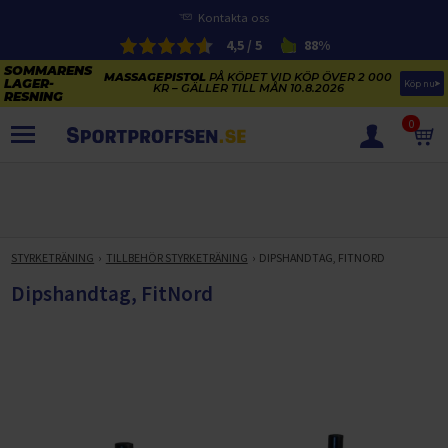
Kontakta oss
4,5 / 5
88%
MASSAGEPISTOL
PÅ KÖPET VID KÖP ÖVER 2 000
Köp nu
KR – GÄLLER TILL MÅN 10.8.2026
0
PRODUKTER
SOMMARENS LAGERRENSNING
ELCYKLARNAS SOMMARFÖRSÄLJNING
STYRKETRÄNING
TILLBEHÖR STYRKETRÄNING
DIPSHANDTAG, FITNORD
Paketerbjudanden
KAJAKER OCH SUP-BRÄDOR
Dipshandtag, FitNord
KOSTTILLSKOTT
REA PÅ STUDSMATTOR
ELCYKLAR
SOMMARREA PÅ TRÄNING OCH STYRKETRÄNING
ELCYKLAR DAM
SOMMARIDROTT
CYKELTILLBEHÖR & RESERVDELAR OUTLET
ELCYKLAR HERR
STUDSMATTOR
STYRKETRÄNING
HÄLSA & VÄLMÅENDE – SÄSONGSRENSNING
ELCYKLAR CITY
KAJAKER
BÄNKAR OCH STÄLLNINGAR
TRÄNINGSMASKINER