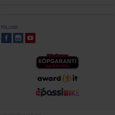
FÖLJ OSS
Sportproffsen.se © 2026