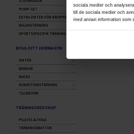
STEPBRÄDOR
sociala medier och analysera 
PUMP-SET
till de sociala medier och a
EXTRA VIKTER FÖR KROPPEN
med annan information som du 
BALANSTRÄNING
SPORTSSPECIFIK TRÄNING
BYGG DITT HEMMAGYM
VIKTER
BÄNKAR
RACKS
KONDITIONSTRÄNING
TILLBEHÖR
TRÄNINGSREDSKAP
PILATES & YOGA
TRÄNINGSMATTOR