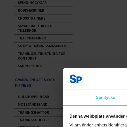
SPINNINGCYKLAR
RODDMASKINER
CROSSTRAINERS
SKYDDSMATTOR OCH
TILLBEHÖR
TRAPPMASKINER
SMARTA TRÄNINGSMASKINER
TRÄNINGSUTRUSTNING FÖR
KONTORET
SKIDMASKINER
GYMPA, PILATES OCH
FITNESS
HULAHOPPRINGAR
Samtycke
MOTSTÅNDSBAND
TRÄNINGSMATTOR
Denna webbplats använder 
TRÄNINGSBOLLAR
Vi använder enhetsidentifierar