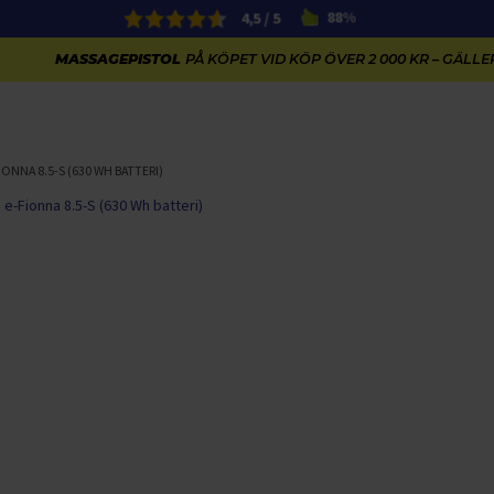
4,5 / 5
88%
MASSAGEPISTOL
PÅ KÖPET VID KÖP ÖVER 2 000 KR – GÄLLER
ONNA 8.5-S (630 WH BATTERI)