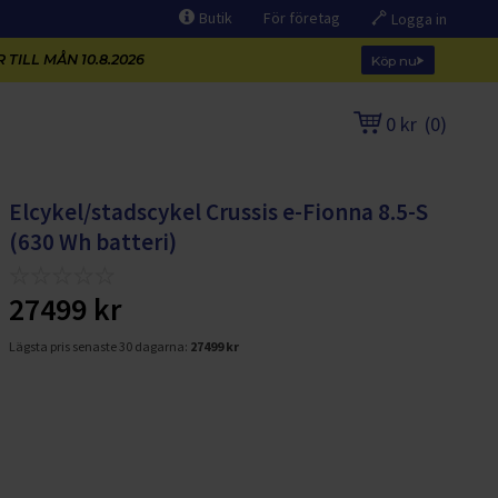
Butik
För företag
Logga in
 TILL MÅN 10.8.2026
Köp nu
0 kr
(
0
)
Elcykel/stadscykel Crussis e-Fionna 8.5-S
(630 Wh batteri)
27499 kr
Lägsta pris senaste 30 dagarna:
27499 kr