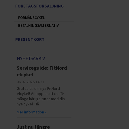
FÖRETAGSFÖRSÄLJNING
FÖRMÅNSCYKEL
BETALNINGSALTERNATIV
PRESENTKORT
NYHETSARKIV
Serviceguide: FitNord
elcykel
06.07.2026
14.31
Grattis till din nya FitNord
elcykel! Vi hoppas att du får
många härliga turer med din
nya cykel. Hä…
Mer information »
Just nu längre