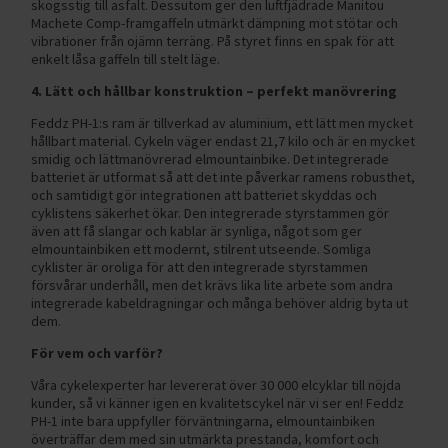
skogsstig till asfalt. Dessutom ger den luftfjädrade Manitou
Machete Comp-framgaffeln utmärkt dämpning mot stötar och
vibrationer från ojämn terräng. På styret finns en spak för att
enkelt låsa gaffeln till stelt läge.
4. Lätt och hållbar konstruktion – perfekt manövrering
Feddz PH-1:s ram är tillverkad av aluminium, ett lätt men mycket
hållbart material. Cykeln väger endast 21,7 kilo och är en mycket
smidig och lättmanövrerad elmountainbike. Det integrerade
batteriet är utformat så att det inte påverkar ramens robusthet,
och samtidigt gör integrationen att batteriet skyddas och
cyklistens säkerhet ökar. Den integrerade styrstammen gör
även att få slangar och kablar är synliga, något som ger
elmountainbiken ett modernt, stilrent utseende. Somliga
cyklister är oroliga för att den integrerade styrstammen
försvårar underhåll, men det krävs lika lite arbete som andra
integrerade kabeldragningar och många behöver aldrig byta ut
dem.
För vem och varför?
Våra cykelexperter har levererat över 30 000 elcyklar till nöjda
kunder, så vi känner igen en kvalitetscykel när vi ser en! Feddz
PH-1 inte bara uppfyller förväntningarna, elmountainbiken
överträffar dem med sin utmärkta prestanda, komfort och