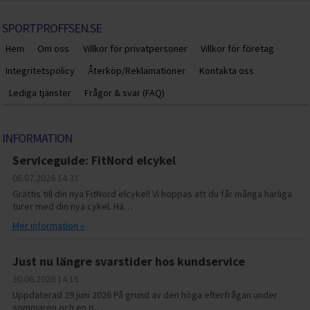
SPORTPROFFSEN.SE
Hem
Om oss
Villkor för privatpersoner
Villkor för företag
Integritetspolicy
Återköp/Reklamationer
Kontakta oss
Lediga tjänster
Frågor & svar (FAQ)
INFORMATION
Serviceguide: FitNord elcykel
06.07.2026
14.31
Grattis till din nya FitNord elcykel! Vi hoppas att du får många härliga
turer med din nya cykel. Hä…
Mer information »
Just nu längre svarstider hos kundservice
30.06.2026
14.15
Uppdaterad 29 juni 2026 På grund av den höga efterfrågan under
sommaren och en p…