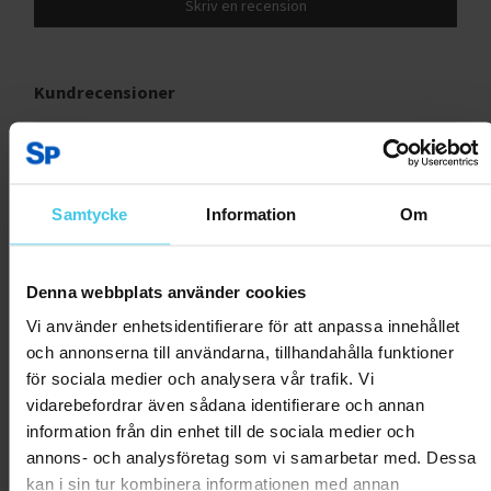
Skriv en recension
Kundrecensioner
Jarkko S.
24.09.2024
Laadukkaan tuntuinen pyörä,tarkat vaihteet tehokas
hyvävääntöinen moottori
Samtycke
Information
Om
Var
detta
0
0
Denna webbplats använder cookies
till
hjälp?
Vi använder enhetsidentifierare för att anpassa innehållet
Rapportera som olämplig
och annonserna till användarna, tillhandahålla funktioner
för sociala medier och analysera vår trafik. Vi
vidarebefordrar även sådana identifierare och annan
Jani P.
22.09.2024
information från din enhet till de sociala medier och
Mahtava tuote.
annons- och analysföretag som vi samarbetar med. Dessa
Hinta laatu suhde kohdallaan. Hyvän oloinen pyörä päivittäiseen
kan i sin tur kombinera informationen med annan