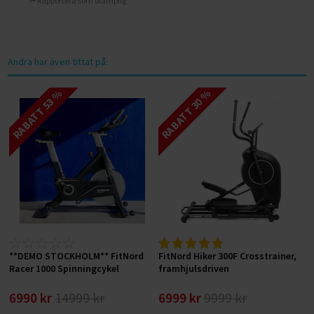
Rapportera som olämplig
Andra har även tittat på:
RABATT 53 %
RABATT 30 %
**DEMO STOCKHOLM** FitNord
FitNord Hiker 300F Crosstrainer,
Racer 1000 Spinningcykel
framhjulsdriven
6990 kr
14999 kr
6999 kr
9999 kr