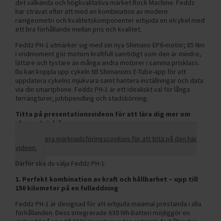
det välkända och högkvalitativa märket Rock Machine. Feddz
har strävat efter att med en kombination av modern
ramgeometri och kvalitetskomponenter erbjuda en elcykel med
ett bra förhållande mellan pris och kvalitet.
Feddz PH-1 utmärker sig med sin nya Shimano EP6-motor; 85 Nm
i vridmoment gör motorn kraftfull samtidigt som den är mindre,
lättare och tystare än många andra motorer i samma prisklass.
Du kan koppla upp cykeln till Shimanons E-Tube-app för att
uppdatera cykelns mjukvara samt hantera inställningar och data
via din smartphone. Feddz PH-1 är ett idealiskt val för långa
terrängturer, jobbpendling och stadskörning.
Titta på presentationsvideon för att lära dig mer om
elmountainbiken.
Acceptera marknadsföringscookies för att titta på den här
videon.
Därför ska du välja Feddz PH-1:
1. Perfekt kombination av kraft och hållbarhet – upp till
150 kilometer på en fulladdning
Feddz PH-1 är designad för att erbjuda maximal prestanda i alla
förhållanden. Dess integrerade 630 Wh-batteri möjliggör en