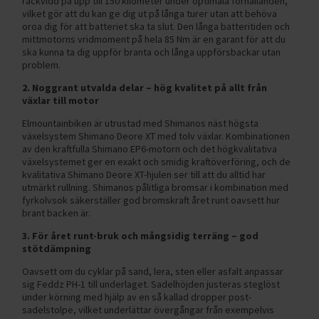
räckvidd på upp till 150 kilometer under optimala förhållanden,
vilket gör att du kan ge dig ut på långa turer utan att behöva
oroa dig för att batteriet ska ta slut. Den långa batteritiden och
mittmotorns vridmoment på hela 85 Nm är en garant för att du
ska kunna ta dig uppför branta och långa uppförsbackar utan
problem.
2. Noggrant utvalda delar – hög kvalitet på allt från
växlar till motor
Elmountainbiken är utrustad med Shimanos näst högsta
växelsystem Shimano Deore XT med tolv växlar. Kombinationen
av den kraftfulla Shimano EP6-motorn och det högkvalitativa
växelsystemet ger en exakt och smidig kraftöverföring, och de
kvalitativa Shimano Deore XT-hjulen ser till att du alltid har
utmärkt rullning. Shimanos pålitliga bromsar i kombination med
fyrkolvsok säkerställer god bromskraft året runt oavsett hur
brant backen är.
3. För året runt-bruk och mångsidig terräng – god
stötdämpning
Oavsett om du cyklar på sand, lera, sten eller asfalt anpassar
sig Feddz PH-1 till underlaget. Sadelhöjden justeras steglöst
under körning med hjälp av en så kallad dropper post-
sadelstolpe, vilket underlättar övergångar från exempelvis