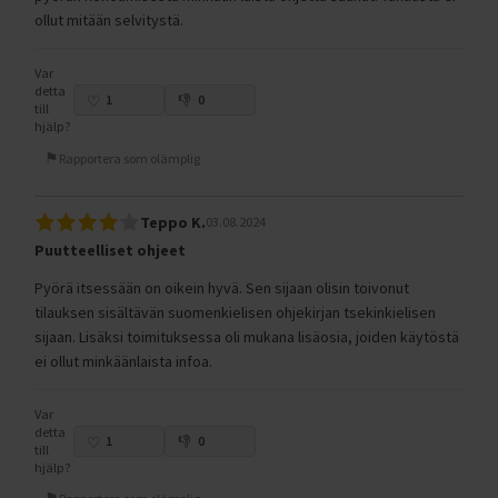
ollut mitään selvitystä.
Var
detta
1
0
till
hjälp?
Rapportera som olämplig
Teppo K.
03.08.2024
Puutteelliset ohjeet
Pyörä itsessään on oikein hyvä. Sen sijaan olisin toivonut
tilauksen sisältävän suomenkielisen ohjekirjan tsekinkielisen
sijaan. Lisäksi toimituksessa oli mukana lisäosia, joiden käytöstä
ei ollut minkäänlaista infoa.
Var
detta
1
0
till
hjälp?