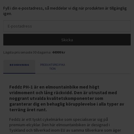
Fyll i din e-postadress, så meddelar vi dig när produkten är tillgänglig
igen.
Skicka
Lägsta pris senaste 30 dagarna:
44999 kr
BESKRIVNING
PRODUKTSPECIFIKA
TION
Feddz PH-1 är en elmountainbike med högt
vridmoment och lång räckvidd. Den är utrustad med
noggrant utvalda kvalitetskomponenter som
garanterar dig en behaglig körupplevelse i alla typer av
terräng året runt.
Feddz är ett tyskt cykelmärke som specialiserar sig på
premium-elcyklar. Den här elmountainbiken är designad i
Tyskland och tillverkad inom EU av samma tillverkare som äger