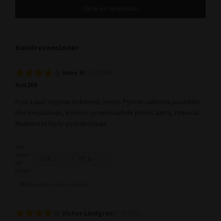
Skriv en recension
Kundrecensioner
Anne H.
31.08.2023
Ava200
Pyörä juuri sopivan kokoinen, kevyt. Pyörän vaihteita jouduttiin
itse korjaamaan, kolmos- ja nelosvaihde pitivät ääntä, rutisivat.
Naapurista löytyi pyöräkorjaaja.
Var
detta
0
0
till
hjälp?
Rapportera som olämplig
Victor Lindgren
27.10.2022