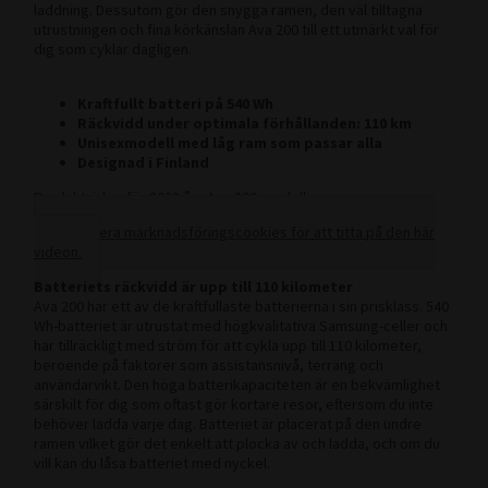
laddning. Dessutom gör den snygga ramen, den väl tilltagna
utrustningen och fina körkänslan Ava 200 till ett utmärkt val för
dig som cyklar dagligen.
Kraftfullt batteri på 540 Wh
Räckvidd under optimala förhållanden: 110 km
Unisexmodell med låg ram som passar alla
Designad i Finland
Produktvideo för 2022 års Ava 200-modell:
Acceptera marknadsföringscookies för att titta på den här
videon.
Batteriets räckvidd är upp till 110 kilometer
Ava 200 har ett av de kraftfullaste batterierna i sin prisklass. 540
Wh-batteriet är utrustat med högkvalitativa Samsung-celler och
har tillräckligt med ström för att cykla upp till 110 kilometer,
beroende på faktorer som assistansnivå, terräng och
användarvikt. Den höga batterikapaciteten är en bekvämlighet
särskilt för dig som oftast gör kortare resor, eftersom du inte
behöver ladda varje dag. Batteriet är placerat på den undre
ramen vilket gör det enkelt att plocka av och ladda, och om du
vill kan du låsa batteriet med nyckel.