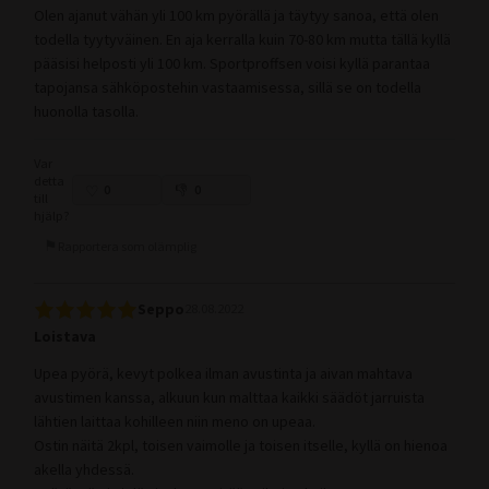
Olen ajanut vähän yli 100 km pyörällä ja täytyy sanoa, että olen
todella tyytyväinen. En aja kerralla kuin 70-80 km mutta tällä kyllä
pääsisi helposti yli 100 km. Sportproffsen voisi kyllä parantaa
tapojansa sähköpostehin vastaamisessa, sillä se on todella
huonolla tasolla.
Var
detta
0
0
till
hjälp?
Rapportera som olämplig
Seppo
28.08.2022
Loistava
Upea pyörä, kevyt polkea ilman avustinta ja aivan mahtava
avustimen kanssa, alkuun kun malttaa kaikki säädöt jarruista
lähtien laittaa kohilleen niin meno on upeaa.
Ostin näitä 2kpl, toisen vaimolle ja toisen itselle, kyllä on hienoa
akella yhdessä.