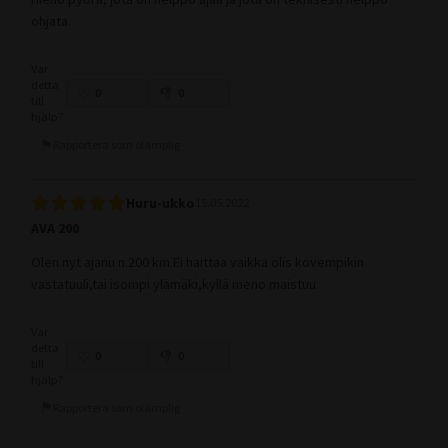
ohjata.
Var
detta
0
0
till
hjälp?
Rapportera som olämplig
Huru-ukko
15.05.2022
AVA 200
Olen nyt ajanu n.200 km.Ei haittaa vaikka olis kovempikin
vastatuuli,tai isompi ylämäki,kyllä meno maistuu
Var
detta
0
0
till
hjälp?
Rapportera som olämplig