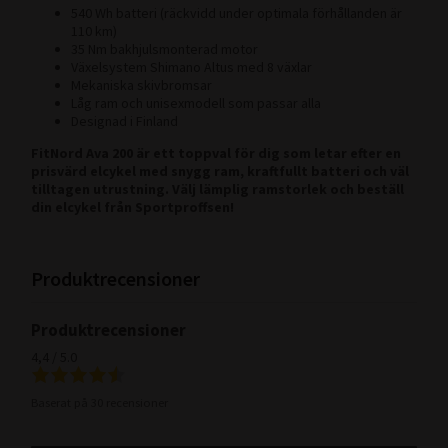
540 Wh batteri (räckvidd under optimala förhållanden är
110 km)
35 Nm bakhjulsmonterad motor
Växelsystem Shimano Altus med 8 växlar
Mekaniska skivbromsar
Låg ram och unisexmodell som passar alla
Designad i Finland
FitNord Ava 200 är ett toppval för dig som letar efter en
prisvärd elcykel med snygg ram, kraftfullt batteri och väl
tilltagen utrustning. Välj lämplig ramstorlek och beställ
din elcykel från Sportproffsen!
Produktrecensioner
Produktrecensioner
4,4 / 5.0
Baserat på 30 recensioner