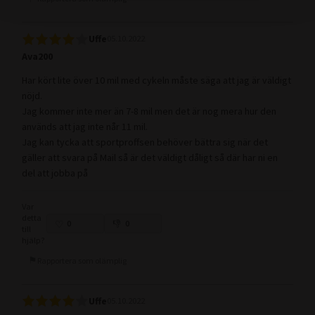
Uffe
05.10.2022
Ava200
Har kört lite över 10 mil med cykeln måste säga att jag är väldigt
nöjd.
Jag kommer inte mer än 7-8 mil men det är nog mera hur den
används att jag inte når 11 mil.
Jag kan tycka att sportproffsen behöver bättra sig när det
gäller att svara på Mail så är det väldigt dåligt så där har ni en
del att jobba på
Var
detta
0
0
till
hjälp?
Rapportera som olämplig
Uffe
05.10.2022