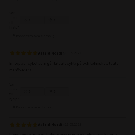
Var
detta
0
0
till
hjälp?
Rapportera som olämplig
Astrid Nordin
18.05.2022
En toppencykel som går lätt att cykla på och tekniskt lätt att
manöverera
Var
detta
0
0
till
hjälp?
Rapportera som olämplig
Astrid Nordin
18.05.2022
Hieno pyörä, jota on helppo ajaa ja jota on teknisesti helppo