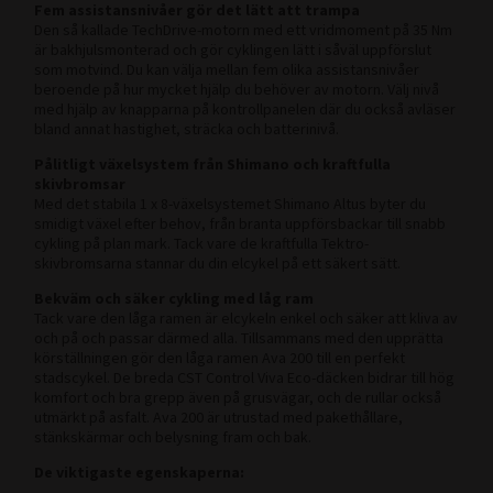
Fem assistansnivåer gör det lätt att trampa
Den så kallade TechDrive-motorn med ett vridmoment på 35 Nm
är bakhjulsmonterad och gör cyklingen lätt i såväl uppförslut
som motvind. Du kan välja mellan fem olika assistansnivåer
beroende på hur mycket hjälp du behöver av motorn. Välj nivå
med hjälp av knapparna på kontrollpanelen där du också avläser
bland annat hastighet, sträcka och batterinivå.
Pålitligt växelsystem från Shimano och kraftfulla
skivbromsar
Med det stabila 1 x 8-växelsystemet Shimano Altus byter du
smidigt växel efter behov, från branta uppförsbackar till snabb
cykling på plan mark. Tack vare de kraftfulla Tektro-
skivbromsarna stannar du din elcykel på ett säkert sätt.
Bekväm och säker cykling med låg ram
Tack vare den låga ramen är elcykeln enkel och säker att kliva av
och på och passar därmed alla. Tillsammans med den upprätta
körställningen gör den låga ramen Ava 200 till en perfekt
stadscykel. De breda CST Control Viva Eco-däcken bidrar till hög
komfort och bra grepp även på grusvägar, och de rullar också
utmärkt på asfalt. Ava 200 är utrustad med pakethållare,
stänkskärmar och belysning fram och bak.
De viktigaste egenskaperna: