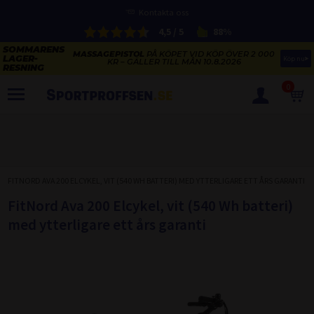
Kontakta oss
4,5 / 5
88%
MASSAGEPISTOL
PÅ KÖPET VID KÖP ÖVER 2 000
Köp nu
KR – GÄLLER TILL MÅN 10.8.2026
0
PRODUKTER
SOMMARENS LAGERRENSNING
ELCYKLARNAS SOMMARFÖRSÄLJNING
FITNORD AVA 200 ELCYKEL, VIT (540 WH BATTERI) MED YTTERLIGARE ETT ÅRS GARANTI
Paketerbjudanden
KAJAKER OCH SUP-BRÄDOR
FitNord Ava 200 Elcykel, vit (540 Wh batteri)
KOSTTILLSKOTT
med ytterligare ett års garanti
REA PÅ STUDSMATTOR
ELCYKLAR
SOMMARREA PÅ TRÄNING OCH STYRKETRÄNING
ELCYKLAR DAM
SOMMARIDROTT
CYKELTILLBEHÖR & RESERVDELAR OUTLET
ELCYKLAR HERR
STUDSMATTOR
STYRKETRÄNING
HÄLSA & VÄLMÅENDE – SÄSONGSRENSNING
ELCYKLAR CITY
KAJAKER
BÄNKAR OCH STÄLLNINGAR
TRÄNINGSMASKINER