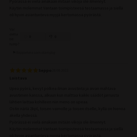
Pyörässä ei vielä ainakaan mitään vikoja ole ilmennyt.
Käytiin molemmat Vantaan toimipisteesä testaamassa ja siellä
oli hyvin asiantunteva myyjä kertomassa pyörästä.
Var
detta
0
0
till
hjälp?
Rapportera som olämplig
Seppo
28.08.2022
Loistava
Upea pyörä, kevyt polkea ilman avustinta ja aivan mahtava
avustimen kanssa, alkuun kun malttaa kaikki säädöt jarruista
lähtien laittaa kohilleen niin meno on upeaa.
Ostin näitä 2kpl, toisen vaimolle ja toisen itselle, kyllä on hienoa
akella yhdessä.
Pyörässä ei vielä ainakaan mitään vikoja ole ilmennyt.
Käytiin molemmat Vantaan toimipisteesä testaamassa ja siellä
oli hyvin asiantunteva myyjä kertomassa pyörästä.