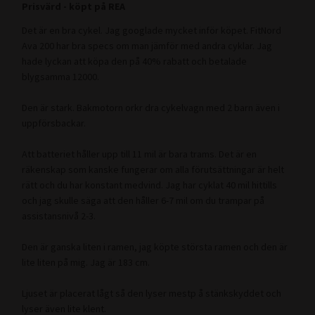
Prisvärd - köpt på REA
Det är en bra cykel. Jag googlade mycket inför köpet. FitNord
Ava 200 har bra specs om man jämför med andra cyklar. Jag
hade lyckan att köpa den på 40% rabatt och betalade
blygsamma 12000.
Den är stark. Bakmotorn orkr dra cykelvagn med 2 barn även i
uppförsbackar.
Att batteriet håller upp till 11 mil är bara trams. Det är en
räkenskap som kanske fungerar om alla förutsättningar är helt
rätt och du har konstant medvind. Jag har cyklat 40 mil hittills
och jag skulle säga att den håller 6-7 mil om du trampar på
assistansnivå 2-3.
Den är ganska liten i ramen, jag köpte största ramen och den är
lite liten på mig. Jag är 183 cm.
Ljuset är placerat lågt så den lyser mestp å stänkskyddet och
lyser även lite klent.