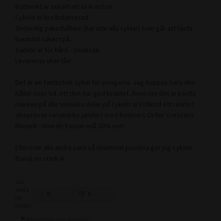
Batteriet är enkelt att ta in och ur.
Cykeln är bra balanserad.
Ordentlig pakethållare (har inte alla cyklar) som går att fästa
barnstol säkert på.
Sadeln är för hård - smaksak.
Levereras utan lås!
Det är en fantastisk cykel för pengarna. Jag hoppas bara den
håller över tid. Att den har god kvalitet. Även om det är kända
märken på alla tekniska delar på cykeln är FitNord ett relativt
obeprövat varumärke jämfört med Batavurs Ortler Crescent
Monark - Men de kostar oxå 30% mer.
Eftersom alla andra varit så ohämmat positiva ger jag cykeln
(bara) en stark 4.
Var
detta
0
0
till
hjälp?
Rapportera som olämplig