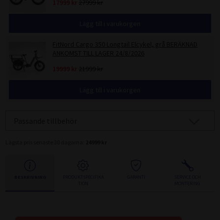
17999 kr
27999 kr
Lägg till i varukorgen
FitNord Cargo 350 Longtail Elcykel, grå BERÄKNAD
ANKOMST TILL LAGER 24/8/2026
19999 kr
21999 kr
Lägg till i varukorgen
Passande tillbehör
Lägsta pris senaste 30 dagarna:
24999 kr
BESKRIVNING
PRODUKTSPECIFIKA
GARANTI
SERVICE OCH
TION
MONTERING