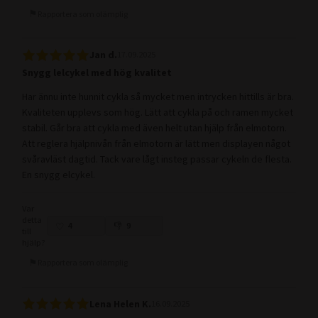
Rapportera som olämplig
Jan d.
17.09.2025
Snygg lelcykel med hög kvalitet
Har ännu inte hunnit cykla så mycket men intrycken hittills är bra.
Kvaliteten upplevs som hög. Lätt att cykla på och ramen mycket
stabil. Går bra att cykla med även helt utan hjälp från elmotorn.
Att reglera hjälpnivån från elmotorn är lätt men displayen något
svåravläst dagtid. Tack vare lågt insteg passar cykeln de flesta.
En snygg elcykel.
Var
detta
4
9
till
hjälp?
Rapportera som olämplig
Lena Helen K.
16.09.2025