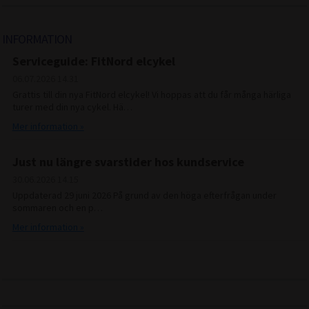
INFORMATION
Serviceguide: FitNord elcykel
06.07.2026
14.31
Grattis till din nya FitNord elcykel! Vi hoppas att du får många härliga
turer med din nya cykel. Hä…
Mer information »
Just nu längre svarstider hos kundservice
30.06.2026
14.15
Uppdaterad 29 juni 2026 På grund av den höga efterfrågan under
sommaren och en p…
Mer information »