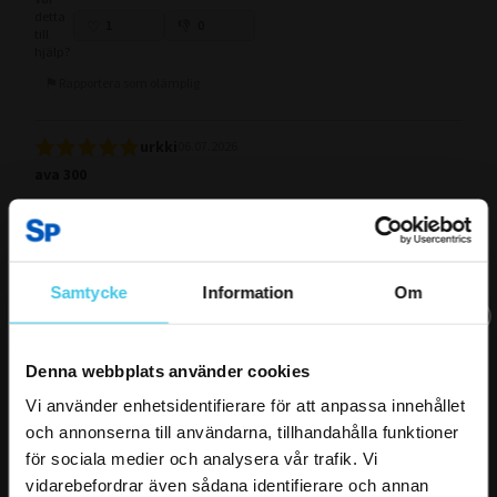
detta
1
0
till
hjälp?
Rapportera som olämplig
urkki
06.07.2026
ava 300
pyörä on toiminut hyvin loistava pyörä kevyt polkea.
Mittari saisi olla isompi.
Akku kestää hyvin.
Samtycke
Information
Om
Var
detta
3
2
till
Prenumerera på vårt nyhetsbrev för att
hjälp?
Denna webbplats använder cookies
inte gå miste om våra VIP-erbjudanden!
Rapportera som olämplig
Vi använder enhetsidentifierare för att anpassa innehållet
och annonserna till användarna, tillhandahålla funktioner
Genom att prenumerera på vårt nyhetsbrev får du aktuella
för sociala medier och analysera vår trafik. Vi
Tiina
erbjudanden direkt i din e-post.
14.06.2026
vidarebefordrar även sådana identifierare och annan