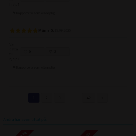
hjälp?
Rapportera som olämplig
Münir D.
15.09.2025
Var
detta
0
2
till
hjälp?
Rapportera som olämplig
1
2
3
…
42
»
Andra har även tittat på: