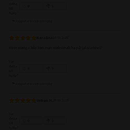
detta
0
1
till
hjälp?
Rapportera som olämplig
Karolina
15.03.2026
Hvor mange kilo kan man maksimalt ha på takstativet?
Var
detta
8
9
till
hjälp?
Rapportera som olämplig
Urban H.
29.09.2025
Var
detta
0
0
till
hjälp?