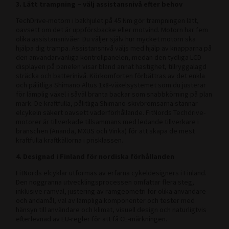
3. Lätt trampning – välj assistansnivå efter behov
TechDrive-motorn i bakhjulet på 45 Nm gör trampningen lätt,
oavsett om det är uppförsbacke eller motvind. Motorn har fem
olika assistansnivåer. Du väljer själv hur mycket motorn ska
hjälpa dig trampa. Assistansnivå väljs med hjälp av knapparna på
den användarvänliga kontrollpanelen, medan den tydliga LCD-
displayen på panelen visar bland annat hastighet, tillryggalagd
sträcka och batterinivå. Körkomforten förbättras av det enkla
och pålitliga Shimano Altus 1x8-växelsystemet som du justerar
för lämplig växel i såväl branta backar som snabbkörning på plan
mark. De kraftfulla, pålitliga Shimano-skivbromsarna stannar
elcykeln säkert oavsett väderförhållande. FitNords Techdrive-
motorer är tillverkade tillsammans med ledande tillverkare i
branschen (Ananda, MXUS och Vinka) för att skapa de mest
kraftfulla kraftkällorna i prisklassen.
4. Designad i Finland för nordiska förhållanden
FitNords elcyklar utformas av erfarna cykeldesigners i Finland.
Den noggranna utvecklingsprocessen omfattar flera steg,
inklusive ramval, justering av ramgeometri för olika användare
och ändamål, val av lämpliga komponenter och tester med
hänsyn till användare och klimat, visuell design och naturligtvis
efterlevnad av EU-regler för att få CE-märkningen.