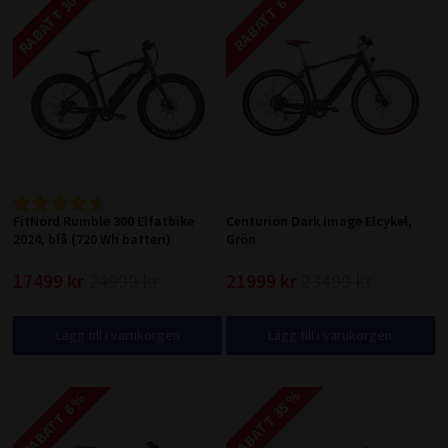
RABATT 30 %
RABATT 6 %
FitNord Rumble 300 Elfatbike
Centurion Dark Image Elcykel,
2024, blå (720 Wh batteri)
Grön
17499 kr
24999 kr
21999 kr
23499 kr
Lägg till i varukorgen
Lägg till i varukorgen
RABATT 35 %
RABATT 6 %