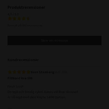
Produktrecensioner
4,5 / 5.0
Baserat på 416 recensioner
Skriv en recension
Kundrecensioner
Sven Stenberg
15.07.2026
FitNord Ava 300
Finsk Sisu!!
En rejäl och trevlig cykel. Känns väl ihop skruvad!
Är så nöjd med den! Köpte 540W batteri.
Var