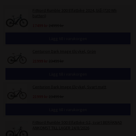
FitNord Rumble 300 Elfatbike 2024, blå (720 Wh
batteri)
17499 kr
24999 kr
Lägg till i varukorgen
Centurion Dark Image Elcykel, Grön
21999 kr
23499 kr
Lägg till i varukorgen
Centurion Dark Image Elcykel, Svart matt
21999 kr
23499 kr
Lägg till i varukorgen
FitNord Rumble 500 Elfatbike G2, svart BERÄKNAD
ANKOMST TILL LAGER 24/8/2026