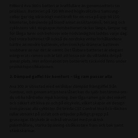
FitNord Ava 300:s batteri är kraftfullare än genomsnittet i sin
prisklass. Batteriet på 720 Wh med högkvalitativa Samsung-
celler ger dig tillräckligt med kraft för en resa på upp till 150
kilometer, beroende på bland annat assistansnivå, terräng och
cyklistens vikt. Högkapacitetsbatteriet räcker länge, lämpar sig
för långa turer och behöver inte nödvändigtvis laddas varje dag.
Det stora batteriet tål också de nordiska vinterförhållandena
bättre än mindre batterier, eftersom kyla dränerar batterier
snabbare än när det är varmt. Det låsbara batteriet är elegant
integrerat i ramen och är lätt att lossa när du vill ladda det på
annan plats. Mer information om batteriets räckvidd finns under
produktspecifikationen.
2. Dämpad gaffel för komfort – låg ram passar alla
Ava 300 är utrustad med en låsbar dämpad framgaffel från
Suntour, och genom att justera låset kan du själv bestämma om
du vill ha hård eller mjuk körning. Den låga ramen gör det enkelt
och säkert att kliva av och på elcykeln, vilket skapar en design
som passar alla cyklister. De breda CST Control Viva Eco-däcken
rullar utmärkt på asfalt och erbjuder pålitligt grepp på
grusvägar. Elcykeln är också utrustad med praktisk
pakethållare, starka Spanning-strålkastare fram och bak samt
stänkskärmar.