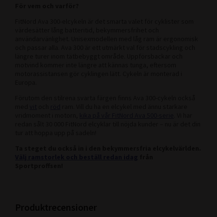
För vem och varför?
FitNord Ava 300-elcykeln är det smarta valet för cyklister som
värdesätter lång batteritid, bekymmersfrihet och
användarvänlighet. Unisexmodellen med låg ram är ergonomisk
och passar alla. Ava 300 är ett utmärkt val för stadscykling och
längre turer inom tätbebyggt område. Uppförsbackar och
motvind kommer inte längre att kännas tunga, eftersom
motorassistansen gör cyklingen lätt. Cykeln är monterad i
Europa.
Förutom den stilrena svarta färgen finns Ava 300-cykeln också
med
vit
och
röd
ram. Vill du ha en elcykel med ännu starkare
vridmoment i motorn,
kika på vår FitNord Ava 500-serie
. Vi har
redan sålt 30 000 FitNord elcyklar till nöjda kunder – nu är det din
tur att hoppa upp på sadeln!
Ta steget du också in i den bekymmersfria elcykelvärlden.
Välj ramstorlek och beställ redan idag
från
Sportproffsen!
Produktrecensioner