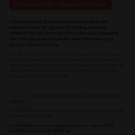
Utgående produkt – Begränsat antal kvar!
FitNord Ava 300 är designad i Finland och är det
perfekta valet för dig som vill ha lång räckvidd,
effektivt batteri, kraftfull motor, dämpad framgaffel
och fem olika assistansnivåer som tillsammans ger
mycket bekväm cykling.
Den här elcykeln är en favorit hos våra kunder, inte minst tack
vare det förnuftiga priset och att den är smidig att hantera i
stadsmiljö och på utflykter. På en fulladdning kan du köra upp till
otroliga 150 kilometer under optimala förhållanden. Den låga
ramen gör att Ava 300 passar alla.
Produktvideo för 2023 års Ava 300-modell:
Acceptera marknadsföringscookies för att titta på den här
videon.
Utforska FitNord Ava 300 och ta steget in i en värld av enkel och
bekymmersfri elcykling!
1. Kraftfullare batteri än genomsnittet – upp till 150
kilometer på en enda laddning