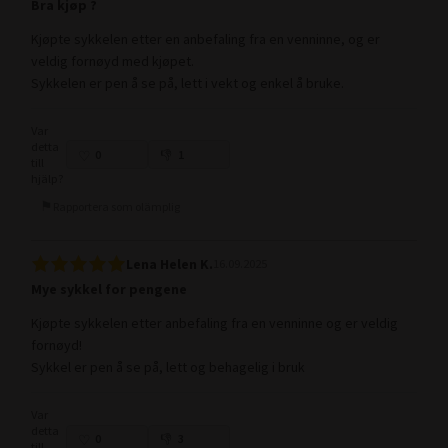
Bra kjøp ?
Kjøpte sykkelen etter en anbefaling fra en venninne, og er
veldig fornøyd med kjøpet.
Sykkelen er pen å se på, lett i vekt og enkel å bruke.
Var
detta
0
1
till
hjälp?
Rapportera som olämplig
Lena Helen K.
16.09.2025
Mye sykkel for pengene
Kjøpte sykkelen etter anbefaling fra en venninne og er veldig
fornøyd!
Sykkel er pen å se på, lett og behagelig i bruk
Var
detta
0
3
till