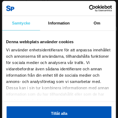
2
6
till
hjälp?
Rapportera som olämplig
Samtycke
Information
Om
Lars Göran Lennart W.
09.08.2025
Perfekt cykel
Prenumerera på vårt nyhetsbrev för att
Denna webbplats använder cookies
Allt fungerar som det ska
inte gå miste om våra VIP-erbjudanden!
Vi använder enhetsidentifierare för att anpassa innehållet
och annonserna till användarna, tillhandahålla funktioner
Var
Genom att prenumerera på vårt nyhetsbrev får du aktuella
detta
för sociala medier och analysera vår trafik. Vi
erbjudanden direkt i din e-post.
1
1
till
vidarebefordrar även sådana identifierare och annan
hjälp?
E-postadress
information från din enhet till de sociala medier och
Rapportera som olämplig
annons- och analysföretag som vi samarbetar med.
Förnamn
Dessa kan i sin tur kombinera informationen med annan
Jag samtycker till lagring av mina personuppgifter.
Peter Ö.
05.08.2025
information som du har tillhandahållit eller som de har
Fitnord
samlat in när du har använt deras tjänster.
Robust och stark. Batteriet om 720 wh håller vad det lovar. Enda
Tillåt alla
nackdelen jag identifierat är den allt för låga placeringen av