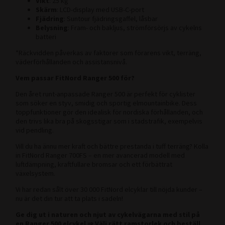
Vikt
: 25 kg
Skärm
: LCD-display med USB-C-port
Fjädring
: Suntour fjädringsgaffel, låsbar
Belysning
: Fram- och bakljus, strömförsörjs av cykelns
batteri
*Räckvidden påverkas av faktorer som förarens vikt, terräng,
väderförhållanden och assistansnivå.
Vem passar FitNord Ranger 500 för?
Den året runt-anpassade Ranger 500 är perfekt för cyklister
som söker en styv, smidig och sportig elmountainbike. Dess
toppfunktioner gör den idealisk för nordiska förhållanden, och
den trivs lika bra på skogsstigar som i stadstrafik, exempelvis
vid pendling.
Vill du ha ännu mer kraft och bättre prestanda i tuff terräng? Kolla
in FitNord Ranger 700FS – en mer avancerad modell med
luftdämpning, kraftfullare bromsar och ett förbättrat
växelsystem.
Vi har redan sålt över 30 000 FitNord elcyklar till nöjda kunder –
nu är det din tur att ta plats i sadeln!
Ge dig ut i naturen och njut av cykelvägarna med stil på
en Ranger 500 elcykel ⇒ Välj rätt ramstorlek och beställ