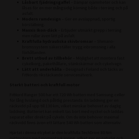
Låsbart fjädringsgaffel
– Dämpar ojämnheter och kan
låsas för en mer mångsidig körning både i terräng och på
asfalt.
Modern ramdesign
– Ger en avslappnad, sportig
körställning.
Maxxis Ikon-däck
– Erbjuder utmärkt grepp i terräng
men rullar även lätt på asfalt.
Kraftfulla hydrauliska skivbromsar
– Shimano-
bromssystem säkerställer trygg inbromsning i alla
förhållanden.
Brett utbud av tillbehör
– Möjlighet att montera fast
cykelkorg, pakethållare, stänkskärmar och cykelvagn.
Lätt att underhålla
– Designad i Finland och täcks av
FitNords rikstäckande servicenätverk.
Starkt batteri och kraftfull motor
FitNord Ranger 500 har ett 720 Wh batteri med Samsung-celler
för lång livslängd och pålitlig prestanda. En laddning ger en
räckvidd på upp till 130 km, vilket minskar behovet av daglig
laddning. Batteriet kan enkelt tas bort med nyckel och laddas
separat eller direkt på cykeln. Om du inte behöver maximal
räckvidd finns även ett lättare 540 Wh batteri som alternativ.
Hjärtat i denna elcykel är den kraftfulla TechDrive 80 Nm
mittmotorn med momentavkänning, vilket ger en naturlig och