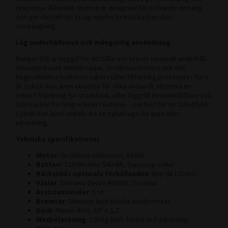
responsiv åkkänsla. Motorn är designad för krävande terräng
och gör det lätt att ta sig uppför branta backar utan
ansträngning.
Låg underhållsnivå och mångsidig användning
Ranger 500 är byggd för att hålla och kräver minimalt underhåll.
Shimano Deore M6000-växlar, TechDrive-motorn och det
högkvalitativa batteriet säkerställer tillförlitlig prestanda i flera
år. Cykeln kan även utrustas för olika ändamål. Montera en
robust framkorg för stadsbruk, eller lägg till en pakethållare och
sidoväskor för längre turer i naturen – perfekt för en tältutflykt.
Cykeln kan även enkelt dra en cykelvagn för barn eller
utrustning.
Tekniska specifikationer
Motor
: TechDrive mittmotor, 80 Nm
Batteri
: 720 Wh eller 540 Wh, Samsung-celler
Räckvidd i optimala förhållanden
: Upp till 130 km*
Växlar
: Shimano Deore M6000, 10 växlar
Assistansnivåer
: 5 st
Bromsar
: Shimano hydrauliska skivbromsar
Däck
: Maxxis Ikon, 29” x 2,2”
Maxbelastning
: 120 kg (inkl. förare och packning)