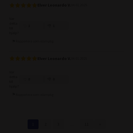
Elver Leonardo V.
04.01.2025
Var
detta
1
1
till
hjälp?
Rapportera som olämplig
Elver Leonardo V.
04.01.2025
Var
detta
0
0
till
hjälp?
Rapportera som olämplig
1
2
3
…
11
»