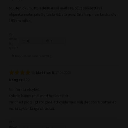
Muuten ok, mutta edellisessä mallissa ollut säädettävä
ohjainkannatin jätetty tästä G2:sta pois. Sitä kaipaisin koska olen
193 cm pitkä.
Var
detta
0
1
till
hjälp?
Rapportera som olämplig
Mattias B.
17.09.2025
Ranger 500
Min första elcykel.
Cykeln känns rejäl med bra kvalitet.
Vart helt plötsligt roligare att cykla men välj det stora batteriet
om ni cyklar långa sträckor.
Var
detta