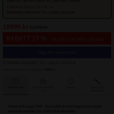
Ram 19"/48 cm, Däck 29", Batteri 720 Wh
Cyklistens längd 170–180 cm
BERÄKNAD ANKOMST TILL LAGER 24/8/2026
18999 kr
22499 kr
RABATT 17 %
GÄLLER T.O.M. MÅN 10/8/2026
Lägg till i varukorgen
BERÄKNAD ANKOMST TILL LAGER 24/8/2026
Lägsta pris senaste 30 dagarna:
16999 kr
BESKRIVNING
PRODUKTSPECIFIKA
GARANTI
SERVICE OCH
TION
MONTERING
FitNord Ranger 500 – En kraftfull och högpresterande
elmountainbike för tuffa förhållanden