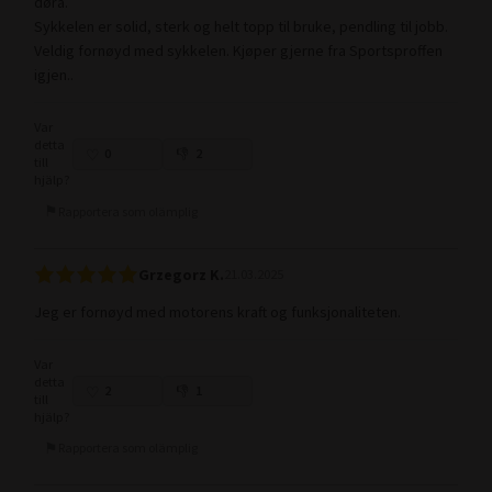
døra.
Sykkelen er solid, sterk og helt topp til bruke, pendling til jobb.
Veldig fornøyd med sykkelen. Kjøper gjerne fra Sportsproffen
igjen..
Var
detta
0
2
till
hjälp?
Rapportera som olämplig
Grzegorz K.
21.03.2025
Jeg er fornøyd med motorens kraft og funksjonaliteten.
Var
detta
2
1
till
hjälp?
Rapportera som olämplig