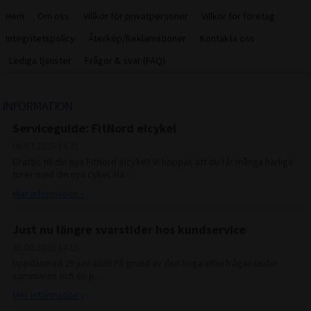
Hem
Om oss
Villkor för privatpersoner
Villkor för företag
Integritetspolicy
Återköp/Reklamationer
Kontakta oss
Lediga tjänster
Frågor & svar (FAQ)
INFORMATION
Serviceguide: FitNord elcykel
06.07.2026
14.31
Grattis till din nya FitNord elcykel! Vi hoppas att du får många härliga
turer med din nya cykel. Hä…
Mer information »
Just nu längre svarstider hos kundservice
30.06.2026
14.15
Uppdaterad 29 juni 2026 På grund av den höga efterfrågan under
sommaren och en p…
Mer information »