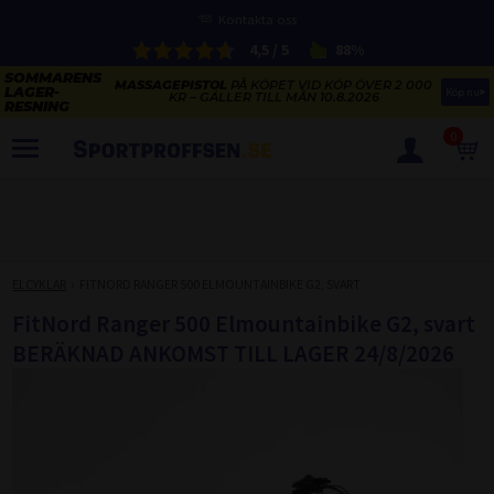
Kontakta oss
4,5 / 5
88%
MASSAGEPISTOL
PÅ KÖPET VID KÖP ÖVER 2 000
Köp nu
KR – GÄLLER TILL MÅN 10.8.2026
0
PRODUKTER
SOMMARENS LAGERRENSNING
ELCYKLARNAS SOMMARFÖRSÄLJNING
ELCYKLAR
FITNORD RANGER 500 ELMOUNTAINBIKE G2, SVART
Paketerbjudanden
KAJAKER OCH SUP-BRÄDOR
FitNord Ranger 500 Elmountainbike G2, svart
KOSTTILLSKOTT
BERÄKNAD ANKOMST TILL LAGER 24/8/2026
REA PÅ STUDSMATTOR
ELCYKLAR
SOMMARREA PÅ TRÄNING OCH STYRKETRÄNING
ELCYKLAR DAM
SOMMARIDROTT
CYKELTILLBEHÖR & RESERVDELAR OUTLET
ELCYKLAR HERR
STUDSMATTOR
STYRKETRÄNING
HÄLSA & VÄLMÅENDE – SÄSONGSRENSNING
ELCYKLAR CITY
KAJAKER
BÄNKAR OCH STÄLLNINGAR
TRÄNINGSMASKINER