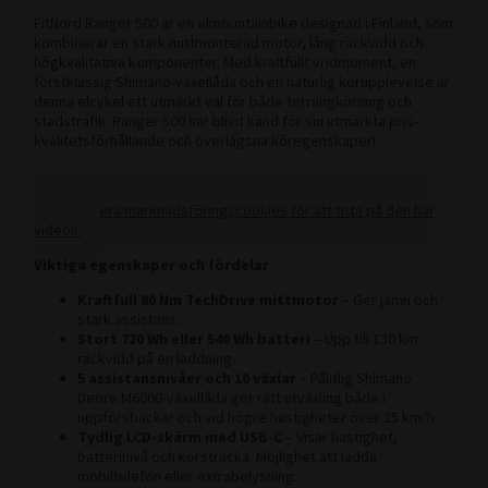
FitNord Ranger 500 är en elmountainbike designad i Finland, som
kombinerar en stark mittmonterad motor, lång räckvidd och
högkvalitativa komponenter. Med kraftfullt vridmoment, en
förstklassig Shimano-växellåda och en naturlig körupplevelse är
denna elcykel ett utmärkt val för både terrängkörning och
stadstrafik. Ranger 500 har blivit känd för sin utmärkta pris-
kvalitetsförhållande och överlägsna köregenskaper!
Acceptera marknadsföringscookies för att titta på den här
videon.
Viktiga egenskaper och fördelar
Kraftfull 80 Nm TechDrive mittmotor
– Ger jämn och
stark assistans.
Stort 720 Wh eller 540 Wh batteri
– Upp till 130 km
räckvidd på en laddning.
5 assistansnivåer och 10 växlar
– Pålitlig Shimano
Deore M6000-växellåda ger rätt utväxling både i
uppförsbackar och vid högre hastigheter över 25 km/h.
Tydlig LCD-skärm med USB-C
– Visar hastighet,
batterinivå och körsträcka. Möjlighet att ladda
mobiltelefon eller extrabelysning.