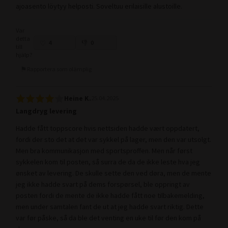
ajoasento löytyy helposti. Soveltuu erilaisille alustoille.
Var
detta
4
0
till
hjälp?
Rapportera som olämplig
Heine K.
25.04.2025
Langdryg levering
Hadde fått toppscore hvis nettsiden hadde vært oppdatert,
fordi der sto det at det var sykkel på lager, men den var utsolgt.
Men bra kommunikasjon med sportsproffen. Men når først
sykkelen kom til posten, så surra de da de ikke leste hva jeg
ønsket av levering. De skulle sette den ved døra, men de mente
jeg ikke hadde svart på dems forspørsel, ble oppringt av
posten fordi de mente de ikke hadde fått noe tilbakemelding,
men under samtalen fant de ut at jeg hadde svart riktig. Dette
var før påske, så da ble det venting en uke til før den kom på