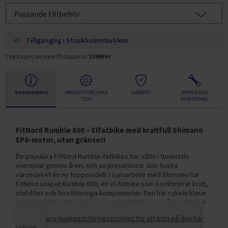
Passande tillbehör
Tillgänglig i Stockholmsbutiken
Lägsta pris senaste 30 dagarna:
32999 kr
BESKRIVNING
PRODUKTSPECIFIKA
GARANTI
SERVICE OCH
TION
MONTERING
FitNord Rumble 800 – Elfatbike med kraftfull Shimano
EP6-motor, utan gränser!
De populära FitNord Rumble-fatbikes har sålts i tusentals
exemplar genom åren, och nu presenterar den finska
varumärket en ny toppmodell: i samarbete med Shimano har
FitNord skapat Rumble 800, en el-fatbike som kombinerar kraft,
stabilitet och förstklassiga komponenter. Den här cykeln klarar
snö, sand och steniga terränger utan att tumma på komforten!
Acceptera marknadsföringscookies för att titta på den här
videon.