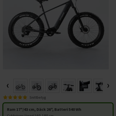
ELCYKLAR MOUNTAINBIKE
SUP-BRÄDOR
FÖRVARING AV VIKTER
Träningsbänkar
LÖPBAND
Gympa, pilates och fitness
ELCYKLAR FATBIKE
Basketkorgar
HYROX-utrustning
Skivstångsställningar
Snedbänkar
GÅBAND / WALKING PAD
Tillbehör till löpband
Hulahoppringar
BYGG DITT HEMMAGYM
Cykelstolar och cykelvagnar
Hockeymål
HANTLAR
Power rack
Plana bänkar
AIRBIKES
Löpband efter syfte
Motståndsband
Vikter
TRÄNINGSREDSKAP
DEMO / OUTLET ELCYKLAR
Pingisbord
HEMMAGYM
Fasta hantlar
MOTIONSCYKLAR
Löpband efter egenskaper
Löpband för aktiv löpning
Träningsmattor
Bänkar
Hantlar
CYKELTILLBEHÖR
PILATES & YOGA
ÅTERHÄMTNING OCH MASSAGE
VATTENTÄTA VÄSKOR
KETTLEBELLS
Justerbara hantlar
Hemmagympaket
SPINNINGCYKLAR
Löpband efter användare
Löpband för jogging
Löpband med mjuk dämpning
Träningsbollar
Racks
Kettlebells
Cykelservice och cykelvård
TRÄNINGSMATTOR
DISCGOLF
Massagepistoler
Vintersport
MEDICINBOLLAR
Hex hantlar
RODDMASKINER
Löpband efter prisklass
Löpband för promenader
Tystgående löpband
Löpband för aktiva löpare
Stepbrädor
Konditionsträning
Skivstänger
Cykeldäck
GUMMIBAND
CAMPING & OUTDOOR TILLBEHÖR
Massage
VIKTSKIVOR
Kromhantlar
Slam Balls
KLÄDER
BUTIK I STOCKHOLM
CROSSTRAINERS
Löpband för hemmabruk
Löpband för liten yta
Löpband för nybörjare
Löpband upp till 5.000 kr
Pump-set
Tillbehör
Viktskivor
Löpband
Cykellås
ROCKRINGAR
SKIVSTÄNGER
Gummerade hantlar
Viktskivor (50 mm)
SKOR
SKYDDSMATTOR OCH TILLBEHÖR
Löpband för kommersiellt bruk
Hopfällbara löpband
Löpband för seniorer
Löpband 5.000-10.000 kr
OUTLET
FÖRETAGSFÖRSÄLJNING
Extra vikter för kroppen
Motionscyklar
Cykelkorgar
TILLBEHÖR STYRKETRÄNING
PU Hantlar
Viktskivor (30 mm)
Skivstänger och lås (50 mm)
Elcyklar för vinterkörning
Vinterskor
Löpband för bostadsrättsföreningar
TRAPPMASKINER
Robusta löpband
Löpband för viktminskning
Löpband 10.000-15.000 kr
Balansträning
FÖRMÅNSCYKEL
PRESENTKORT
Crosstrainers
Cykelpumpar
Träningstillbehör
Hantelställ
Viktskivor med handtag
Skivstänger och lås (30 mm)
Dubbskor
Löpband för gym på arbetsplatsen
Smarta träningsmaskiner
Underhållsfria löpband
Löpband för rehabilitering
Löpband 15.000-20.000 kr
Sportsspecifik träning
BETALNINGSALTERNATIV
Roddmaskiner
Stänkskärmar
Funktionell träning
Bumper plates
Cable Handles
Filtskor och filtstövlar
❮
❯
Träningsutrustning för kontoret
Löpband för tyngre (XXL)
Löpband över 20.000 kr
SPORTPROFFSEN.SE
Övriga tillbehör cyklar
Gummimattor och gymgolv
Gummerade viktskivor
Handskar, dragremmar och lyftbälten
Träningssäckar
Fritidsskor
Skidmaskiner
Hem
Snittbetyg
Fitnesscenter
Viktskivor av gjutjärn
Övriga styrketräningstillbehör
Maghjul
Halkskydd
Kontakta oss
Gymutrustning
Ram 17"/43 cm, Däck 26", Batteri 540 Wh
Villkor för privatpersoner
Cyklistens längd 160-180 cm