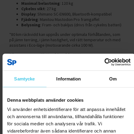
Maximal belastning
: 120 kg
Cykelns vikt
: 27 kg
Display
: Shimano SC-EN600, Bluetooth-kompatibel
Fjädring
: Manitou Mastodon Pro framgaffel
Belysning
: Fram- och bakljus (drivs från cykelns batteri)
*80 km räckvidd kan uppnås under optimala förhållanden, som
på jämn terräng, i jämn hastighet, vid rätt temperatur och med
assistans i Eco-läge (motsvarande cirka 100 W).
För vem passar FitNord Rumble 800?
FitNord Rumble 800 är det perfekta valet för äventyrare som
söker en stabil och kraftfull el-fatbike för utmanande
förhållanden. Den passar perfekt för året-runt pendling,
Samtycke
Information
Om
tekniska skogsstigar och även på sandstränder. Cykeln erbjuder
rå effektivitet och robust hållbarhet för de mest krävande
lederna.
Denna webbplats använder cookies
Äventyr utan gränser – Beställ FitNord Rumble 800 och
upplev el-fatbikens sanna frihet!
Vi använder enhetsidentifierare för att anpassa innehållet
och annonserna till användarna, tillhandahålla funktioner
för sociala medier och analysera vår trafik. Vi
Produktrecensioner
vidarebefordrar även sådana identifierare och annan