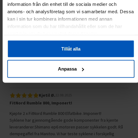
information från din enhet till de sociala medier och
annons- och analysföretag som vi samarbetar med. Dessa
Produktrecensioner
kan i sin tur kombinera informationen med annan
5,0 / 5.0
information som du har tillhandahållit eller som de har
samlat in när du har använt deras tjänster.
Baserat på 1 recensioner
Tillåt alla
Skriv en recension
Anpassa
Kundrecensioner
Kjetil Ø.
22.08.2025
FitNord Rumble 800, Imponert!
Kjøpte 2 x FitNord Rumble 800 Elfatbike. Imponert!
Syklene har gjennomgående gode komponenter fra kjente
leverandører.Shimano ep6 motoren passer sykkelen godt. Rå
dempegaffel fra Manitou. Vi har teste syklene i forskjellig