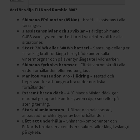
Varför välja FitNord Rumble 800?
Shimano EP6-motor (85 Nm)
– Kraftfull assistans i alla
terränger.
3 assistansnivåer och 10 växlar
– Pålitligt Shimano
CUES växelsystem med ett brett växelintervall för alla
situationer.
Stort 720 Wh eller 540 Wh batteri
– Samsung-celler ger
tillräcklig kraft för långa turer, både under kalla
vintermorgnar och på äventyr långt ute i vildmarken.
Shimano fyrkolvs bromsar
– Effektiv bromskraft i alla
väderförhållanden eller vid tung last.
Manitou Mastodon Pro -fjädring
– Testad och
beprövad för att fungera bra under nordiska
förhållanden.
Extremt breda däck
– 4,8” Maxxis Minion däck ger
maximal grepp och komfort, även i djup snö eller på
stenig terräng.
Stark aluminiumram
– Hållbar och balanserad,
anpassad för olika typer av körförhållanden.
Lätt att underhålla
– Shimano-komponenter och
FitNords breda servicenätverk säkerställer lång livslängd
på cykeln.