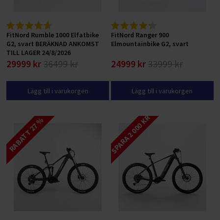
FitNord Rumble 1000 Elfatbike
FitNord Ranger 900
G2, svart BERÄKNAD ANKOMST
Elmountainbike G2, svart
TILL LAGER 24/8/2026
29999 kr
36499 kr
24999 kr
33999 kr
Lägg till i varukorgen
Lägg till i varukorgen
SPARA 2 000 KR
RABATT 27 %