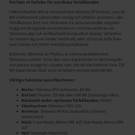
Perfekt el-fatbike för nordiska förhållanden
FitNord Rumble 800 är utrustad med Shimano EP6-motor, vars 85
Nm vridmoment säkerställer smidig och effektiv assistans i alla
förhållanden året runt. Motorens tre assistansnivåer erbjuder
noggrant designade assistanskurvor som kan justeras via
Shimanos app och en Bluetooth-kompatibel display. Vid behov
tar motorn dig över hinder med kraft, eller så kan du tuffa fram
över stenar och rötter med lätt pedalkänsla.
Batteriet, tillverkat av Phylion, är helt kompatibelt med
Shimanos system. Trots den stora kapaciteten är det kompakt
och passar snyggt in i cykelns ram. Om du inte behöver hela 720
Wh kapaciteten finns även en lättare version med 540 Wh.
Viktiga tekniska specifikationer:
Motor
: Shimano EP6 mittmotor, 85 Nm
Batteri
: Phylion 720 Wh eller 540 Wh (Samsung-celler)
Räckvidd under optimala förhållanden
: 80 km*
Växelsystem
: Shimano CUES 10S
Bromsar
: Shimano MT420, hydrauliska fyrkolvs
skivbromsar
Däck:
Fram Maxxis Minion FBF 4,8", bak Maxxis Minion FBR
4,8"
Hjul
: Sunringle Mulefut 80