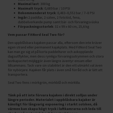
Maximal last
: 300 kg
Maximalt tryck
: 0,689 bar / 10 PSI
Rekommenderat tryck
: 0,483–0,552 bar / 7–8 PSI
Ingår:
2 paddlar, 2 säten, 2 fotstöd, fena,
dubbelverkande pump samt bär- och förvaringsväska
Förpackningsstorlek
: 32 x 99 x 60 cm, 25,6 kg
Vem passar FitNord Seal Two för?
Den uppblåsbara kajaken passar alla, eftersom den inte kräver
egen strand eller permanent kajakplats. Med FitNord Seal Two
kan man ge sig ut på korta paddelturer och avkopplande
dagsutflykter, men dess rymliga förvaringsutrymmen och stora
lastkapacitet möjliggör även längre äventyr ensam eller
tillsammans. Tack vare sin stabilitet är den ett utmärkt val även
för nybörjare. Kajaken får plats i även små förråd och är lätt att
transportera.
Seal Two finns i mörkgrön, mörkblå och mörklila.
Tänk på att inte förvara kajaken i direkt solljus under
längre perioder. Materialet i uppblåsbara kajaker är
känsligt för långvarig exponering i starkt solsken, då
värmen kan skapa högt tryck i luftkamrarna och leda till