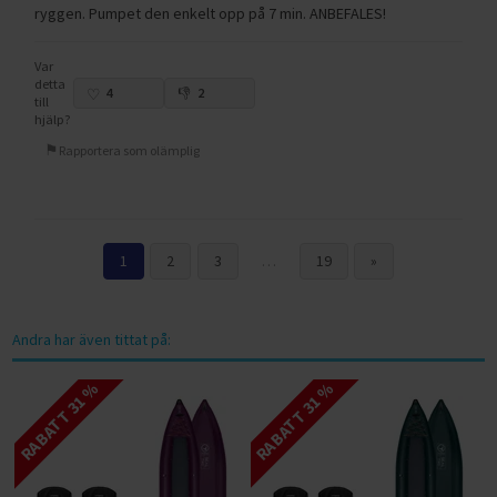
ryggen. Pumpet den enkelt opp på 7 min. ANBEFALES!
Var
detta
4
2
till
hjälp?
Rapportera som olämplig
1
2
3
…
19
»
Andra har även tittat på:
RABATT 31 %
RABATT 31 %