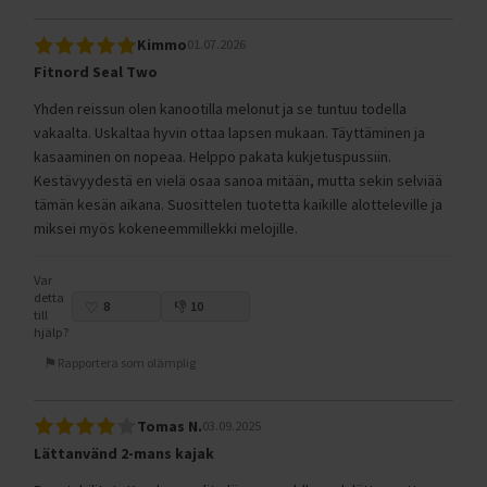
Kimmo
01.07.2026
Fitnord Seal Two
Yhden reissun olen kanootilla melonut ja se tuntuu todella
vakaalta. Uskaltaa hyvin ottaa lapsen mukaan. Täyttäminen ja
kasaaminen on nopeaa. Helppo pakata kukjetuspussiin.
Kestävyydestä en vielä osaa sanoa mitään, mutta sekin selviää
tämän kesän aikana. Suosittelen tuotetta kaikille alotteleville ja
miksei myös kokeneemmillekki melojille.
Var
detta
8
10
till
hjälp?
Rapportera som olämplig
Tomas N.
03.09.2025
Lättanvänd 2-mans kajak