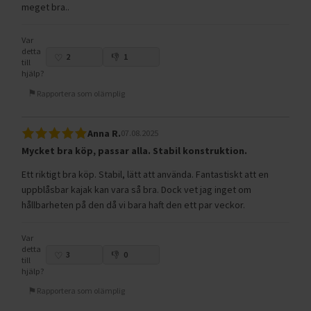
meget bra..
Var
detta
2
1
till
hjälp?
Rapportera som olämplig
Anna R.
07.08.2025
Mycket bra köp, passar alla. Stabil konstruktion.
Ett riktigt bra köp. Stabil, lätt att använda. Fantastiskt att en
uppblåsbar kajak kan vara så bra. Dock vet jag inget om
hållbarheten på den då vi bara haft den ett par veckor.
Var
detta
3
0
till
hjälp?
Rapportera som olämplig