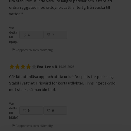
Bra stabilitet . Kunde vara lite längre paddlar och lättare att
ordna ryggstöd med sittdynor. Lätthanterlig från väska till
vatten!!!
Var
detta
6
7
till
hjälp?
Rapportera som olämplig
Eva-Lena R.
19.08.2025
Går lätt att blåsa upp och att ta ur luft.Bra plats för packning.
Stabil i vattnet. Prisvärd för korta utflykter. Finns inget skydd
mot stänk, så man blir blöt.
Var
detta
5
9
till
hjälp?
Rapportera som olämplig