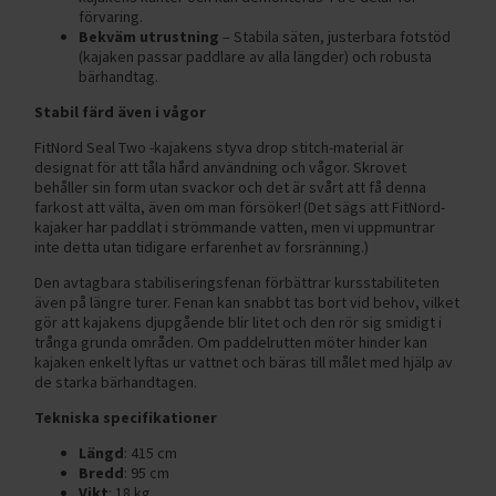
förvaring.
Bekväm utrustning
– Stabila säten, justerbara fotstöd
(kajaken passar paddlare av alla längder) och robusta
bärhandtag.
Stabil färd även i vågor
FitNord Seal Two -kajakens styva drop stitch-material är
designat för att tåla hård användning och vågor. Skrovet
behåller sin form utan svackor och det är svårt att få denna
farkost att välta, även om man försöker! (Det sägs att FitNord-
kajaker har paddlat i strömmande vatten, men vi uppmuntrar
inte detta utan tidigare erfarenhet av forsränning.)
Den avtagbara stabiliseringsfenan förbättrar kursstabiliteten
även på längre turer. Fenan kan snabbt tas bort vid behov, vilket
gör att kajakens djupgående blir litet och den rör sig smidigt i
trånga grunda områden. Om paddelrutten möter hinder kan
kajaken enkelt lyftas ur vattnet och bäras till målet med hjälp av
de starka bärhandtagen.
Tekniska specifikationer
Längd
: 415 cm
Bredd
: 95 cm
Vikt
: 18 kg