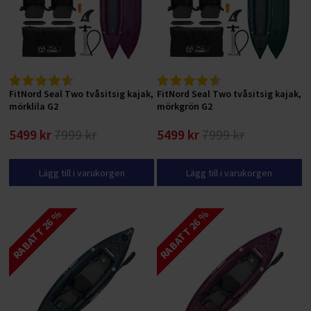
FitNord Seal Two tvåsitsig kajak,
FitNord Seal Two tvåsitsig kajak,
mörklila G2
mörkgrön G2
5499 kr
7999 kr
5499 kr
7999 kr
Lägg till i varukorgen
Lägg till i varukorgen
RABATT 26 %
RABATT 26 %