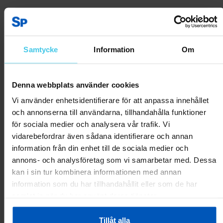
Per L.
17.08.2025
Var
Samtycke
Information
Om
detta
4
3
till
hjälp?
Rapportera som olämplig
Denna webbplats använder cookies
Vi använder enhetsidentifierare för att anpassa innehållet
Christer D.
12.08.2025
och annonserna till användarna, tillhandahålla funktioner
för sociala medier och analysera vår trafik. Vi
Riktigt nöjd! Lätt att pumpa upp och att vika ihop. Riktigt stabil.
vidarebefordrar även sådana identifierare och annan
Stänker dock in lite vatten, så handduk behövs för att torka ur
innan ihop packning.
information från din enhet till de sociala medier och
Inga mängder men vatten avvisande eller bad byxor behövs.
annons- och analysföretag som vi samarbetar med. Dessa
Ett minus är att jag slår i handen/fingret i kardborre fästet för
kan i sin tur kombinera informationen med annan
paddeln. Men kan Vara en anpassning av teknik å hållning.
information som du har tillhandahållit eller som de har
samlat in när du har använt deras tjänster.
Var
detta
6
0
Tillåt alla
till