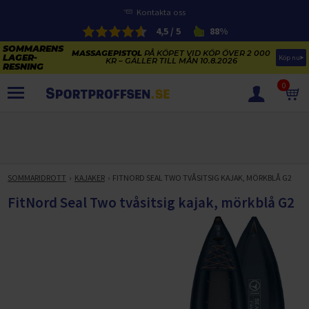
Kontakta oss
4,5 / 5
88%
MASSAGEPISTOL
PÅ KÖPET VID KÖP ÖVER 2 000
Köp nu
KR – GÄLLER TILL MÅN 10.8.2026
0
PRODUKTER
SOMMARENS LAGERRENSNING
ELCYKLARNAS SOMMARFÖRSÄLJNING
SOMMARIDROTT
KAJAKER
FITNORD SEAL TWO TVÅSITSIG KAJAK, MÖRKBLÅ G2
Paketerbjudanden
KAJAKER OCH SUP-BRÄDOR
FitNord Seal Two tvåsitsig kajak, mörkblå G2
KOSTTILLSKOTT
REA PÅ STUDSMATTOR
ELCYKLAR
SOMMARREA PÅ TRÄNING OCH STYRKETRÄNING
ELCYKLAR DAM
SOMMARIDROTT
CYKELTILLBEHÖR & RESERVDELAR OUTLET
ELCYKLAR HERR
STUDSMATTOR
STYRKETRÄNING
HÄLSA & VÄLMÅENDE – SÄSONGSRENSNING
ELCYKLAR CITY
KAJAKER
BÄNKAR OCH STÄLLNINGAR
TRÄNINGSMASKINER