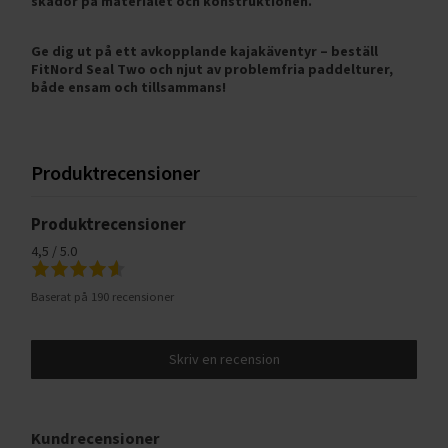
skador på materialet och konstruktionen.
Ge dig ut på ett avkopplande kajakäventyr – beställ
FitNord Seal Two och njut av problemfria paddelturer,
både ensam och tillsammans!
Produktrecensioner
Produktrecensioner
4,5 / 5.0
Baserat på 190 recensioner
Skriv en recension
Kundrecensioner