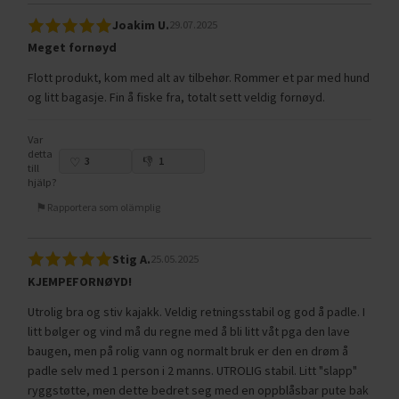
Joakim U.
29.07.2025
Meget fornøyd
Flott produkt, kom med alt av tilbehør. Rommer et par med hund
og litt bagasje. Fin å fiske fra, totalt sett veldig fornøyd.
Var
detta
3
1
till
hjälp?
Rapportera som olämplig
Stig A.
25.05.2025
KJEMPEFORNØYD!
Utrolig bra og stiv kajakk. Veldig retningsstabil og god å padle. I
litt bølger og vind må du regne med å bli litt våt pga den lave
baugen, men på rolig vann og normalt bruk er den en drøm å
padle selv med 1 person i 2 manns. UTROLIG stabil. Litt "slapp"
ryggstøtte, men dette bedret seg med en oppblåsbar pute bak