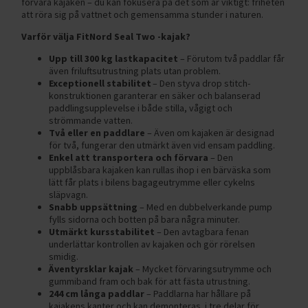
förvara kajaken – du kan fokusera på det som är viktigt: friheten
att röra sig på vattnet och gemensamma stunder i naturen.
Varför välja FitNord Seal Two -kajak?
Upp till 300 kg lastkapacitet
– Förutom två paddlar får
även friluftsutrustning plats utan problem.
Exceptionell stabilitet
– Den styva drop stitch-
konstruktionen garanterar en säker och balanserad
paddlingsupplevelse i både stilla, vågigt och
strömmande vatten.
Två eller en paddlare
– Även om kajaken är designad
för två, fungerar den utmärkt även vid ensam paddling.
Enkel att transportera och förvara
– Den
uppblåsbara kajaken kan rullas ihop i en bärväska som
lätt får plats i bilens bagageutrymme eller cykelns
släpvagn.
Snabb uppsättning
– Med en dubbelverkande pump
fylls sidorna och botten på bara några minuter.
Utmärkt kursstabilitet
– Den avtagbara fenan
underlättar kontrollen av kajaken och gör rörelsen
smidig.
Äventyrsklar kajak
– Mycket förvaringsutrymme och
gummiband fram och bak för att fästa utrustning.
244 cm långa paddlar
– Paddlarna har hållare på
kajakens kanter och kan demonteras i tre delar för