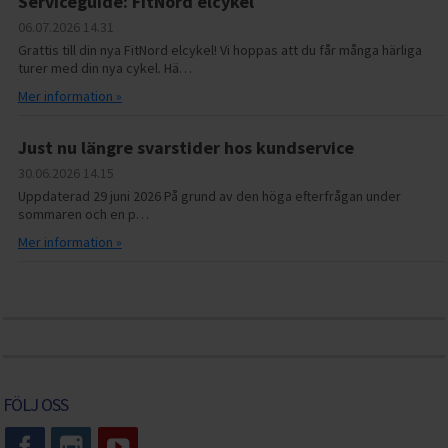
Serviceguide: FitNord elcykel
06.07.2026
14.31
Grattis till din nya FitNord elcykel! Vi hoppas att du får många härliga
turer med din nya cykel. Hä…
Mer information »
Just nu längre svarstider hos kundservice
30.06.2026
14.15
Uppdaterad 29 juni 2026 På grund av den höga efterfrågan under
sommaren och en p…
Mer information »
FÖLJ OSS