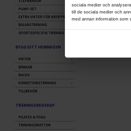
STEPBRÄDOR
sociala medier och analysera 
PUMP-SET
till de sociala medier och a
EXTRA VIKTER FÖR KROPPEN
med annan information som du 
BALANSTRÄNING
SPORTSSPECIFIK TRÄNING
BYGG DITT HEMMAGYM
VIKTER
BÄNKAR
RACKS
KONDITIONSTRÄNING
TILLBEHÖR
TRÄNINGSREDSKAP
PILATES & YOGA
TRÄNINGSMATTOR