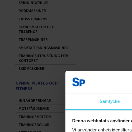
SPINNINGCYKLAR
RODDMASKINER
CROSSTRAINERS
SKYDDSMATTOR OCH
TILLBEHÖR
TRAPPMASKINER
SMARTA TRÄNINGSMASKINER
TRÄNINGSUTRUSTNING FÖR
KONTORET
SKIDMASKINER
GYMPA, PILATES OCH
FITNESS
HULAHOPPRINGAR
Samtycke
MOTSTÅNDSBAND
TRÄNINGSMATTOR
Denna webbplats använder 
TRÄNINGSBOLLAR
Vi använder enhetsidentifierar