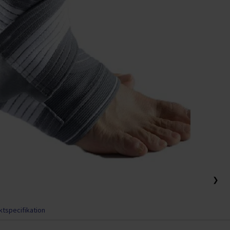
❯
tspecifikation