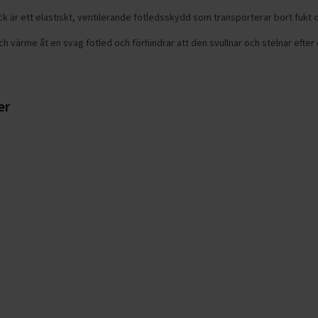
k är ett elastiskt, ventilerande fotledsskydd som transporterar bort fukt 
h värme åt en svag fotled och förhindrar att den svullnar och stelnar efter
er