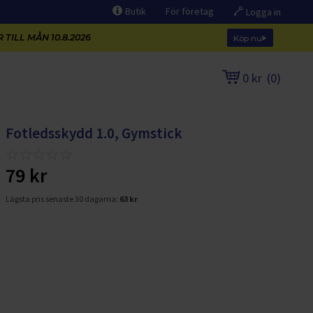
Butik
För företag
Logga in
 TILL MÅN 10.8.2026
Köp nu
0 kr
(
0
)
Fotledsskydd 1.0, Gymstick
79 kr
Lägsta pris senaste 30 dagarna:
63 kr