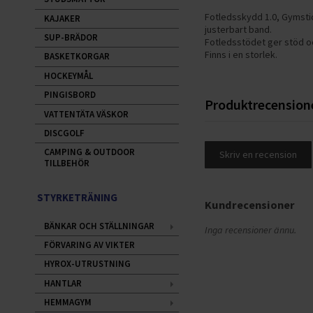
Fotledsskydd 1.0, Gymstic
KAJAKER
justerbart band.
SUP-BRÄDOR
Fotledsstödet ger stöd oc
Finns i en storlek.
BASKETKORGAR
HOCKEYMÅL
PINGISBORD
Produktrecension
VATTENTÄTA VÄSKOR
DISCGOLF
CAMPING & OUTDOOR
Skriv en recension
TILLBEHÖR
STYRKETRÄNING
Kundrecensioner
BÄNKAR OCH STÄLLNINGAR
Inga recensioner ännu.
FÖRVARING AV VIKTER
HYROX-UTRUSTNING
HANTLAR
HEMMAGYM