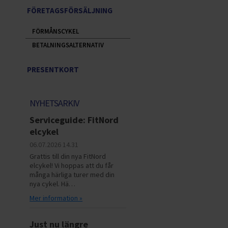
FÖRETAGSFÖRSÄLJNING
FÖRMÅNSCYKEL
BETALNINGSALTERNATIV
PRESENTKORT
NYHETSARKIV
Serviceguide: FitNord
elcykel
06.07.2026
14.31
Grattis till din nya FitNord
elcykel! Vi hoppas att du får
många härliga turer med din
nya cykel. Hä…
Mer information »
Just nu längre