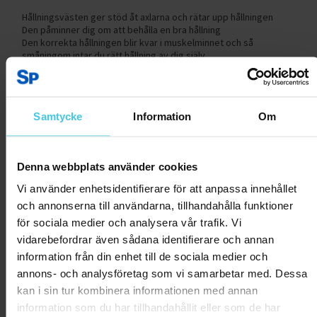
Hållningsvästen ger stöd åt axlarna och rätar upp hållningen
Den påminner dig om att behålla en bra hållning
Den korrekta hållningen blir kvar i muskelminnet och så
småningom intar du rätt hållning av dig själv
Lätt att sätta på och ta av
Kan justeras för rätt passform
Finns i två storlekar: S/M och L/XL
Samtycke
Information
Om
Beställ din Gymstick hållningsväst nu och förbättra din
hållning permanent!
Denna webbplats använder cookies
Produktrecensioner
Vi använder enhetsidentifierare för att anpassa innehållet
och annonserna till användarna, tillhandahålla funktioner
för sociala medier och analysera vår trafik. Vi
Skriv en recension
vidarebefordrar även sådana identifierare och annan
information från din enhet till de sociala medier och
annons- och analysföretag som vi samarbetar med. Dessa
kan i sin tur kombinera informationen med annan
Kundrecensioner
information som du har tillhandahållit eller som de har