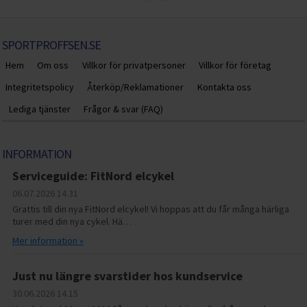
SPORTPROFFSEN.SE
Hem
Om oss
Villkor för privatpersoner
Villkor för företag
Integritetspolicy
Återköp/Reklamationer
Kontakta oss
Lediga tjänster
Frågor & svar (FAQ)
INFORMATION
Serviceguide: FitNord elcykel
06.07.2026
14.31
Grattis till din nya FitNord elcykel! Vi hoppas att du får många härliga
turer med din nya cykel. Hä…
Mer information »
Just nu längre svarstider hos kundservice
30.06.2026
14.15