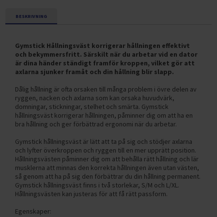
BESKRIVNING
Gymstick Hållningsväst korrigerar hållningen effektivt
och bekymmersfritt. Särskilt när du arbetar vid en dator
är dina händer ständigt framför kroppen, vilket gör att
axlarna sjunker framåt och din hållning blir slapp.
Dålig hållning är ofta orsaken till många problem i övre delen av
ryggen, nacken och axlarna som kan orsaka huvudvärk,
domningar, stickningar, stelhet och smärta. Gymstick
hållningsväst korrigerar hållningen, påminner dig om att ha en
bra hållning och ger förbättrad ergonomi när du arbetar.
Gymstick hållningsväst är lätt att ta på sig och stödjer axlarna
och lyfter överkroppen och ryggen till en mer upprätt position.
Hållningsvästen påminner dig om att behålla rätt hållning och lär
musklerna att minnas den korrekta hållningen även utan västen,
så genom att ha på sig den förbättrar du din hållning permanent.
Gymstick hållningsväst finns i två storlekar, S/M och L/XL.
Hållningsvästen kan justeras för att få rätt passform.
Egenskaper: