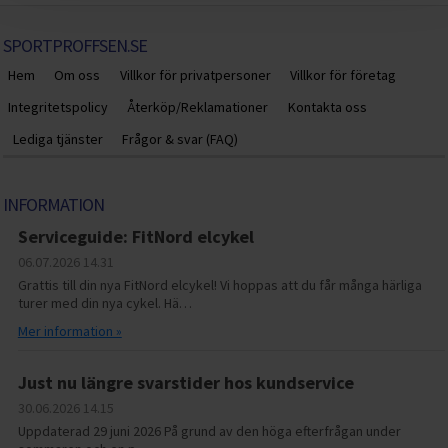
SPORTPROFFSEN.SE
Hem
Om oss
Villkor för privatpersoner
Villkor för företag
Integritetspolicy
Återköp/Reklamationer
Kontakta oss
Lediga tjänster
Frågor & svar (FAQ)
INFORMATION
Serviceguide: FitNord elcykel
06.07.2026
14.31
Grattis till din nya FitNord elcykel! Vi hoppas att du får många härliga
turer med din nya cykel. Hä…
Mer information »
Just nu längre svarstider hos kundservice
30.06.2026
14.15
Uppdaterad 29 juni 2026 På grund av den höga efterfrågan under