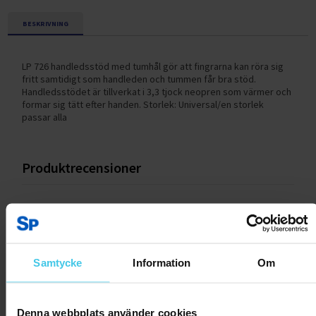
BESKRIVNING
LP 726 handledsstöd med tumhål gör att fingrarna kan röra sig
fritt samtidigt som handleden och tummen får bra stöd.
Handledsstödet är tillverkat i 3,3 tjock neopren som värmer och
formar sig tätt efter handen. Storlek: Universal/en storlek
passar alla
Produktrecensioner
Skriv en recension
Samtycke
Information
Om
Kundrecensioner
Inga recensioner ännu.
Denna webbplats använder cookies