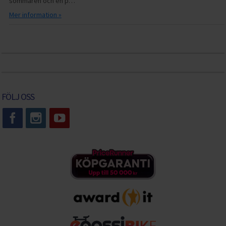
sommaren och en p…
Mer information »
FÖLJ OSS