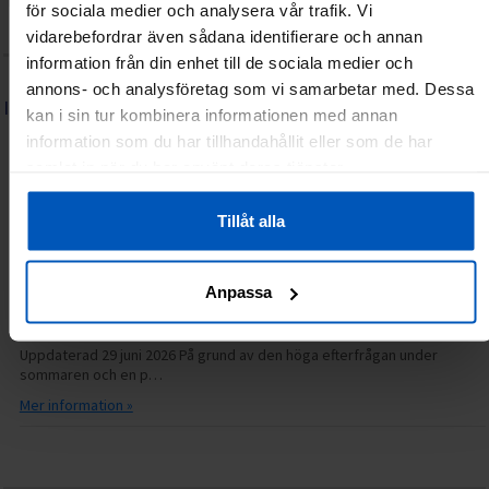
Integritetspolicy
Återköp/Reklamationer
Kontakta oss
för sociala medier och analysera vår trafik. Vi
Lediga tjänster
Frågor & svar (FAQ)
vidarebefordrar även sådana identifierare och annan
information från din enhet till de sociala medier och
annons- och analysföretag som vi samarbetar med. Dessa
INFORMATION
kan i sin tur kombinera informationen med annan
Serviceguide: FitNord elcykel
information som du har tillhandahållit eller som de har
samlat in när du har använt deras tjänster.
06.07.2026
14.31
Grattis till din nya FitNord elcykel! Vi hoppas att du får många härliga
turer med din nya cykel. Hä…
Tillåt alla
Mer information »
Anpassa
Just nu längre svarstider hos kundservice
30.06.2026
14.15
Uppdaterad 29 juni 2026 På grund av den höga efterfrågan under
sommaren och en p…
Mer information »