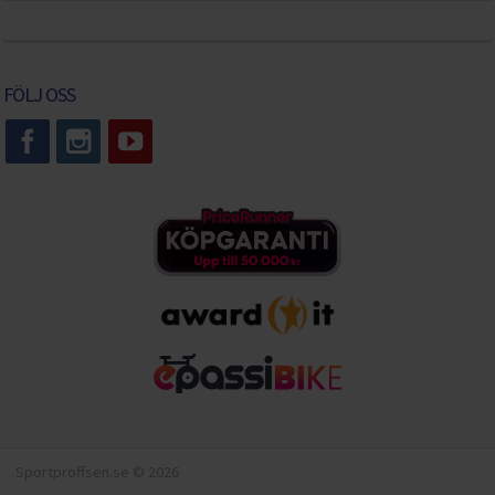
FÖLJ OSS
Sportproffsen.se © 2026