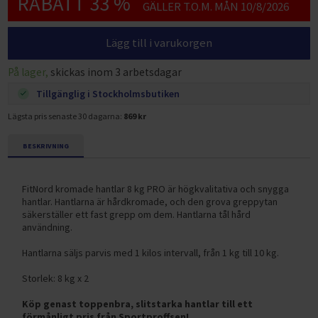
RABATT 33 %
GÄLLER T.O.M. MÅN 10/8/2026
Lägg till i varukorgen
På lager,
skickas inom 3 arbetsdagar
Tillgänglig i Stockholmsbutiken
Lägsta pris senaste 30 dagarna:
869 kr
BESKRIVNING
FitNord kromade hantlar 8 kg PRO är högkvalitativa och snygga
hantlar. Hantlarna är hårdkromade, och den grova greppytan
säkerställer ett fast grepp om dem. Hantlarna tål hård
användning.
Hantlarna säljs parvis med 1 kilos intervall, från 1 kg till 10 kg.
Storlek: 8 kg x 2
Köp genast toppenbra, slitstarka hantlar till ett
förmånligt pris från Sportproffsen!