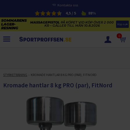
Kontakta oss
4,5 / 5
88%
MASSAGEPISTOL
PÅ KÖPET VID KÖP ÖVER 2 000
Köp nu
KR – GÄLLER TILL MÅN 10.8.2026
0
PRODUKTER
SOMMARENS LAGERRENSNING
ELCYKLARNAS SOMMARFÖRSÄLJNING
STYRKETRÄNING
KROMADE HANTLAR 8 KG PRO (PAR), FITNORD
Paketerbjudanden
KAJAKER OCH SUP-BRÄDOR
Kromade hantlar 8 kg PRO (par), FitNord
KOSTTILLSKOTT
REA PÅ STUDSMATTOR
ELCYKLAR
SOMMARREA PÅ TRÄNING OCH STYRKETRÄNING
ELCYKLAR DAM
SOMMARIDROTT
CYKELTILLBEHÖR & RESERVDELAR OUTLET
ELCYKLAR HERR
STUDSMATTOR
STYRKETRÄNING
HÄLSA & VÄLMÅENDE – SÄSONGSRENSNING
ELCYKLAR CITY
KAJAKER
BÄNKAR OCH STÄLLNINGAR
TRÄNINGSMASKINER