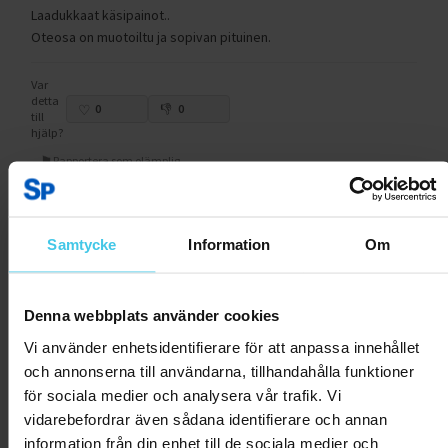
Laadukkaat käsipainot..
Oteosa on muotoiltu ja sopivan pituinen.
Var
detta
0
0
till
hjälp?
Rapportera som olämplig
Samtycke
Information
Om
Andra har även tittat på:
RABATT 61 %
Denna webbplats använder cookies
Vi använder enhetsidentifierare för att anpassa innehållet
och annonserna till användarna, tillhandahålla funktioner
för sociala medier och analysera vår trafik. Vi
vidarebefordrar även sådana identifierare och annan
information från din enhet till de sociala medier och