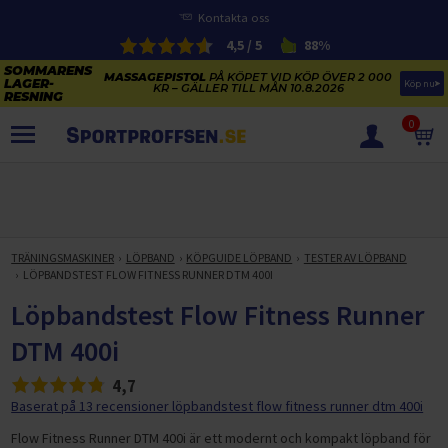
Kontakta oss
4,5 / 5
88%
MASSAGEPISTOL
PÅ KÖPET VID KÖP ÖVER 2 000
Köp nu
KR – GÄLLER TILL MÅN 10.8.2026
0
PRODUKTER
SOMMARENS LAGERRENSNING
ELCYKLARNAS SOMMARFÖRSÄLJNING
TRÄNINGSMASKINER
LÖPBAND
KÖPGUIDE LÖPBAND
TESTER AV LÖPBAND
Paketerbjudanden
LÖPBANDSTEST FLOW FITNESS RUNNER DTM 400I
KAJAKER OCH SUP-BRÄDOR
KOSTTILLSKOTT
Löpbandstest Flow Fitness Runner
REA PÅ STUDSMATTOR
ELCYKLAR
DTM 400i
SOMMARREA PÅ TRÄNING OCH STYRKETRÄNING
ELCYKLAR DAM
SOMMARIDROTT
CYKELTILLBEHÖR & RESERVDELAR OUTLET
4,7
ELCYKLAR HERR
STUDSMATTOR
STYRKETRÄNING
Baserat på 13 recensioner löpbandstest flow fitness runner dtm 400i
HÄLSA & VÄLMÅENDE – SÄSONGSRENSNING
ELCYKLAR CITY
KAJAKER
BÄNKAR OCH STÄLLNINGAR
Flow Fitness Runner DTM 400i är ett modernt och kompakt löpband för
TRÄNINGSMASKINER