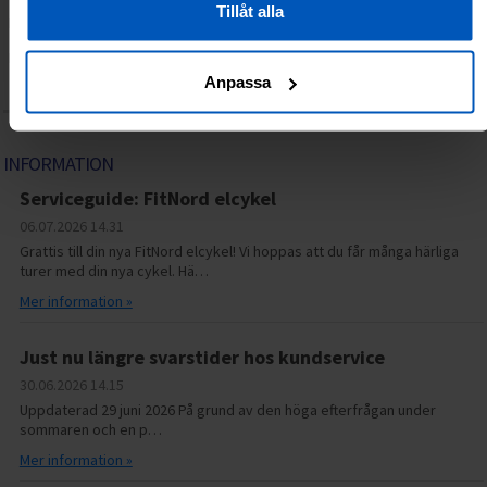
Tillåt alla
Hem
Om oss
Villkor för privatpersoner
Villkor för företag
Integritetspolicy
Återköp/Reklamationer
Kontakta oss
Anpassa
Lediga tjänster
Frågor & svar (FAQ)
INFORMATION
Serviceguide: FitNord elcykel
06.07.2026
14.31
Grattis till din nya FitNord elcykel! Vi hoppas att du får många härliga
turer med din nya cykel. Hä…
Mer information »
Just nu längre svarstider hos kundservice
30.06.2026
14.15
Uppdaterad 29 juni 2026 På grund av den höga efterfrågan under
sommaren och en p…
Mer information »