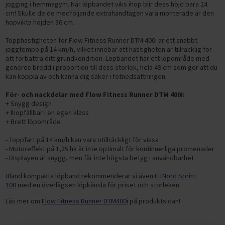
jogging i hemmagym.
När löpbandet viks ihop blir dess höjd bara 24
ELCYKLAR MOUNTAINBIKE
SUP-BRÄDOR
FÖRVARING AV VIKTER
Träningsbänkar
LÖPBAND
cm! Skulle de
de medföljande extrahandtagen vara monterade är den
Gympa, pilates och fitness
ELCYKLAR FATBIKE
hopvikta höjden 36 cm.
Basketkorgar
HYROX-utrustning
Skivstångsställningar
Snedbänkar
GÅBAND / WALKING PAD
Tillbehör till löpband
Hulahoppringar
BYGG DITT HEMMAGYM
Cykelstolar och cykelvagnar
Hockeymål
Topphastigheten för Flow Fitness Runner DTM 400i är ett snabbt
HANTLAR
Power rack
Plana bänkar
AIRBIKES
Löpband efter syfte
Motståndsband
Vikter
joggtempo på 14 km/h, vilket innebär att hastigheten är tillräcklig för
TRÄNINGSREDSKAP
DEMO / OUTLET ELCYKLAR
Pingisbord
HEMMAGYM
Fasta hantlar
att förbättra ditt grundkondition. Löpbandet har ett löpområde med
MOTIONSCYKLAR
Löpband efter egenskaper
Löpband för aktiv löpning
Träningsmattor
Bänkar
Hantlar
CYKELTILLBEHÖR
PILATES & YOGA
generös bredd i proportion till dess storlek, hela
49 cm som gör att du
ÅTERHÄMTNING OCH MASSAGE
VATTENTÄTA VÄSKOR
KETTLEBELLS
Justerbara hantlar
Hemmagympaket
SPINNINGCYKLAR
Löpband efter användare
Löpband för jogging
Löpband med mjuk dämpning
kan koppla av och känna dig säker i fotnedsättningen.
Träningsbollar
Racks
Kettlebells
Cykelservice och cykelvård
TRÄNINGSMATTOR
DISCGOLF
Massagepistoler
Vintersport
MEDICINBOLLAR
Hex hantlar
RODDMASKINER
Löpband efter prisklass
Löpband för promenader
Tystgående löpband
Löpband för aktiva löpare
Stepbrädor
För- och nackdelar med Flow Fitness Runner DTM 400i:
Konditionsträning
Skivstänger
Cykeldäck
GUMMIBAND
CAMPING & OUTDOOR TILLBEHÖR
Massage
VIKTSKIVOR
Kromhantlar
Slam Balls
KLÄDER
BUTIK I STOCKHOLM
+ Snygg design
CROSSTRAINERS
Löpband för hemmabruk
Löpband för liten yta
Löpband för nybörjare
Löpband upp till 5.000 kr
Pump-set
Tillbehör
Viktskivor
Löpband
Cykellås
+
Ihopfällbar i en egen
klass
ROCKRINGAR
SKIVSTÄNGER
Gummerade hantlar
Viktskivor (50 mm)
SKOR
SKYDDSMATTOR OCH TILLBEHÖR
Löpband för kommersiellt bruk
Hopfällbara löpband
Löpband för seniorer
Löpband 5.000-10.000 kr
OUTLET
FÖRETAGSFÖRSÄLJNING
+ Brett löpområde
Extra vikter för kroppen
Motionscyklar
Cykelkorgar
TILLBEHÖR STYRKETRÄNING
PU Hantlar
Viktskivor (30 mm)
Skivstänger och lås (50 mm)
Elcyklar för vinterkörning
Vinterskor
Löpband för bostadsrättsföreningar
TRAPPMASKINER
Robusta löpband
Löpband för viktminskning
Löpband 10.000-15.000 kr
Balansträning
FÖRMÅNSCYKEL
PRESENTKORT
- Toppfart på 14 km/h kan vara otillräckligt för vissa
Crosstrainers
Cykelpumpar
Träningstillbehör
Hantelställ
Viktskivor med handtag
Skivstänger och lås (30 mm)
Dubbskor
- Motoreffekt på 1,25 hk är inte optimalt för kontinuerliga promenader
Löpband för gym på arbetsplatsen
Smarta träningsmaskiner
Underhållsfria löpband
Löpband för rehabilitering
Löpband 15.000-20.000 kr
Sportsspecifik träning
BETALNINGSALTERNATIV
Roddmaskiner
- Displayen är snygg, men får inte högsta betyg i användbarhet
Stänkskärmar
Funktionell träning
Bumper plates
Cable Handles
Filtskor och filtstövlar
Träningsutrustning för kontoret
Löpband för tyngre (XXL)
Löpband över 20.000 kr
SPORTPROFFSEN.SE
Övriga tillbehör cyklar
Bland kompakta löpband rekommenderar vi även
FitNord Sprint
Gummimattor och gymgolv
Gummerade viktskivor
Handskar, dragremmar och lyftbälten
Träningssäckar
Fritidsskor
Skidmaskiner
100
med en överlägsen löpkänsla för priset och storleken.
Hem
Fitnesscenter
Viktskivor av gjutjärn
Övriga styrketräningstillbehör
Maghjul
Halkskydd
Läs mer om
Flow Fitness Runner DTM400i
på produktsidan!
Kontakta oss
Gymutrustning
Villkor för privatpersoner