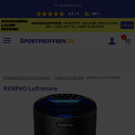
Kontakta oss
4,5 / 5
88%
MASSAGEPISTOL
PÅ KÖPET VID KÖP ÖVER 2 000
Köp nu
KR – GÄLLER TILL MÅN 10.8.2026
0
PRODUKTER
SOMMARENS LAGERRENSNING
ELCYKLARNAS SOMMARFÖRSÄLJNING
ÅTERHÄMTNING OCH MASSAGE
ÖVRIGA TILLBEHÖR
RENPHO LUFTRENARE
Paketerbjudanden
KAJAKER OCH SUP-BRÄDOR
RENPHO Luftrenare
KOSTTILLSKOTT
REA PÅ STUDSMATTOR
ELCYKLAR
SOMMARREA PÅ TRÄNING OCH STYRKETRÄNING
ELCYKLAR DAM
SOMMARIDROTT
CYKELTILLBEHÖR & RESERVDELAR OUTLET
ELCYKLAR HERR
STUDSMATTOR
STYRKETRÄNING
HÄLSA & VÄLMÅENDE – SÄSONGSRENSNING
ELCYKLAR CITY
KAJAKER
BÄNKAR OCH STÄLLNINGAR
TRÄNINGSMASKINER