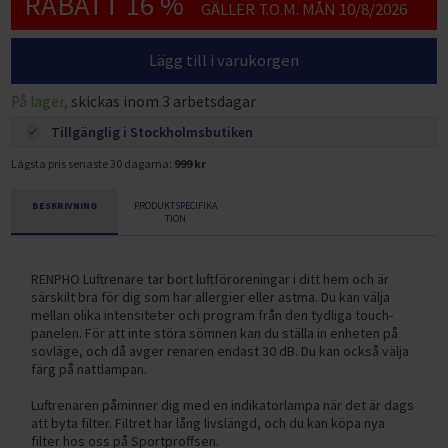
RABATT 16 %
GÄLLER T.O.M. MÅN 10/8/2026
Lägg till i varukorgen
På lager,
skickas inom 3 arbetsdagar
Tillgänglig i Stockholmsbutiken
Lägsta pris senaste 30 dagarna:
999 kr
BESKRIVNING
PRODUKTSPECIFIKA
TION
RENPHO Luftrenare tar bort luftföroreningar i ditt hem och är
särskilt bra för dig som har allergier eller astma. Du kan välja
mellan olika intensiteter och program från den tydliga touch-
panelen. För att inte störa sömnen kan du ställa in enheten på
sovläge, och då avger renaren endast 30 dB. Du kan också välja
färg på nattlampan.
Luftrenaren påminner dig med en indikatorlampa när det är dags
att byta filter. Filtret har lång livslängd, och du kan köpa nya
filter hos oss på Sportproffsen.