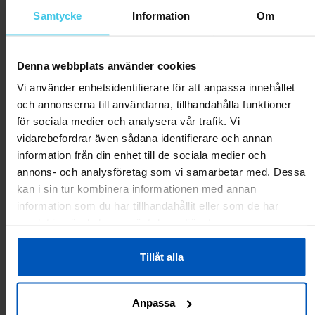
hjälp?
Samtycke
Information
Om
Rapportera som olämplig
Denna webbplats använder cookies
Liisa F.
03.09.2024
Vi använder enhetsidentifierare för att anpassa innehållet
Vähän olen pettynyt ilmanputsariin.
och annonserna till användarna, tillhandahålla funktioner
Laitteesta lähtee joku haju, mikä häiritsee aika paljon.
för sociala medier och analysera vår trafik. Vi
vidarebefordrar även sådana identifierare och annan
Var
detta
information från din enhet till de sociala medier och
1
0
till
annons- och analysföretag som vi samarbetar med. Dessa
hjälp?
kan i sin tur kombinera informationen med annan
Rapportera som olämplig
information som du har tillhandahållit eller som de har
samlat in när du har använt deras tjänster.
Anja S.
28.09.2023
Renpho ilmanpuhdistin
Tillåt alla
On ollut toimiva ja noin puolivuotta kestää suodatin ja kannattaa
imuroida siinä käytön välillä se suodatin.suomen kielinen ohje ei
Anpassa
ole mukana.