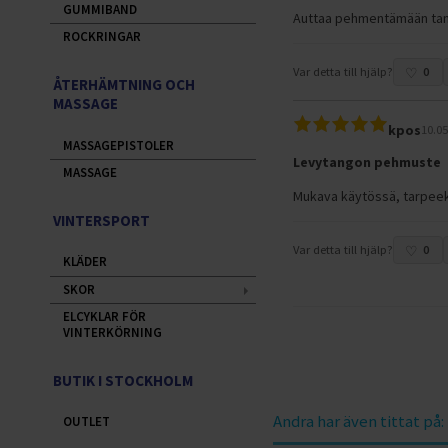
GUMMIBAND
Auttaa pehmentämään tang
ROCKRINGAR
Var detta till hjälp?
0
ÅTERHÄMTNING OCH
MASSAGE
kpos
10.0
MASSAGEPISTOLER
Levytangon pehmuste
MASSAGE
Mukava käytössä, tarpeek
VINTERSPORT
Var detta till hjälp?
0
KLÄDER
SKOR
ELCYKLAR FÖR
VINTERKÖRNING
BUTIK I STOCKHOLM
Andra har även tittat på:
OUTLET