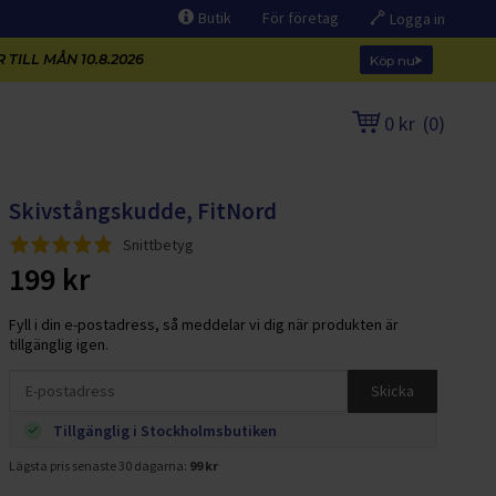
Butik
För företag
Logga in
 TILL MÅN 10.8.2026
Köp nu
0 kr
(
0
)
Skivstångskudde, FitNord
Snittbetyg
199 kr
Fyll i din e-postadress, så meddelar vi dig när produkten är
tillgänglig igen.
Skicka
Tillgänglig i Stockholmsbutiken
Lägsta pris senaste 30 dagarna:
99 kr