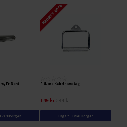
RABATT 40 %
mm, FitNord
FitNord Kabelhandtag
149 kr
249 kr
l i varukorgen
Lägg till i varukorgen