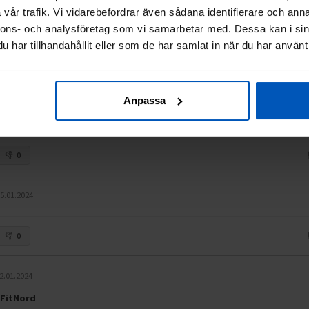
vår trafik. Vi vidarebefordrar även sådana identifierare och anna
nnons- och analysföretag som vi samarbetar med. Dessa kan i sin
0
har tillhandahållit eller som de har samlat in när du har använt 
6.01.2024
Anpassa
0
5.01.2024
0
2.01.2024
 FitNord