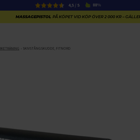
4,5 / 5
88%
MASSAGEPISTOL
PÅ KÖPET VID KÖP ÖVER 2 000 KR – GÄLLER
RKETRÄNING
SKIVSTÅNGSKUDDE, FITNORD