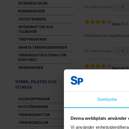
SPINNINGCYKLAR
Var detta till hjälp?
0
RODDMASKINER
CROSSTRAINERS
Virpi T.
10
SKYDDSMATTOR OCH
TILLBEHÖR
Pehmuste on napakka ja pää
TRAPPMASKINER
SMARTA TRÄNINGSMASKINER
Var detta till hjälp?
0
TRÄNINGSUTRUSTNING FÖR
KONTORET
SKIDMASKINER
Gustaf H
GYMPA, PILATES OCH
Var detta till hjälp?
0
FITNESS
HULAHOPPRINGAR
Samtycke
Hanna K.
MOTSTÅNDSBAND
Lantionnostoissa hyvä
TRÄNINGSMATTOR
Denna webbplats använder 
Olen käyttänyt pehmustetta
TRÄNINGSBOLLAR
helppo pyöräyttää vartalo
Vi använder enhetsidentifierar