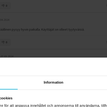
0
.04.2024
llinen pysyy hyvin paikalla. Käyttäjät on olleet tyytyväisiä.
0
.
27.03.2024
0
Information
21.03.2024
cookies
 lantionnostoissa, ja siihen oikein hyvä. Liukas materiaali liukuu hyvin vaatt
sta poispäin.
e för att anpassa innehållet och annonserna till användarna, tillh