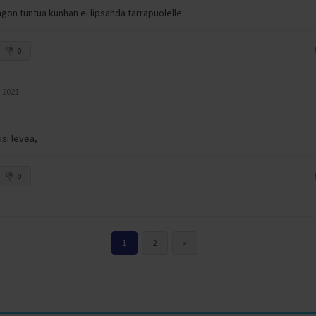
on tuntua kunhan ei lipsahda tarrapuolelle.
0
5.2021
si leveä,
0
1
2
»