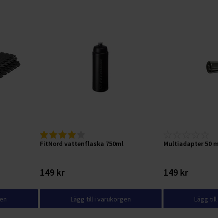
FitNord vattenflaska 750ml
Multiadapter 50 
149 kr
149 kr
gen
Lägg till i varukorgen
Lägg til