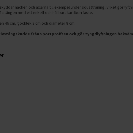
kyddar nacken och axlarna till exempel under squatträning, vilket gör lyft
 stången med ett enkelt och hållbart kardborrfäste.
n 46 cm, tjocklek 3 cm och diameter 8 cm.
kivstångskudde från Sportproffsen och gör tyngdlyftningen bekväm
er
r