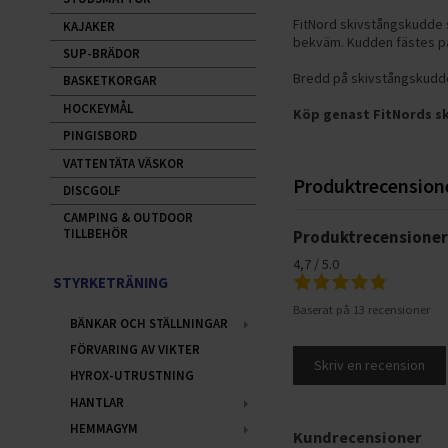
FitNord skivstångskudde s
KAJAKER
bekväm. Kudden fästes på
SUP-BRÄDOR
Bredd på skivstångskudde
BASKETKORGAR
HOCKEYMÅL
Köp genast FitNords s
PINGISBORD
VATTENTÄTA VÄSKOR
Produktrecension
DISCGOLF
CAMPING & OUTDOOR
TILLBEHÖR
Produktrecensione
4,7 / 5.0
STYRKETRÄNING
Baserat på 13 recensioner
BÄNKAR OCH STÄLLNINGAR
FÖRVARING AV VIKTER
Skriv en recension
HYROX-UTRUSTNING
HANTLAR
HEMMAGYM
Kundrecensioner