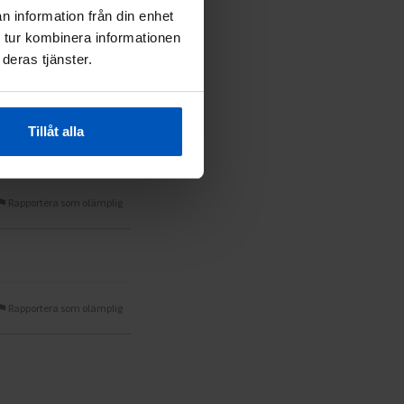
n information från din enhet
 tur kombinera informationen
Rapportera som olämplig
deras tjänster.
Tillåt alla
Rapportera som olämplig
Rapportera som olämplig