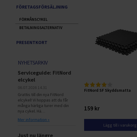
FÖRETAGSFÖRSÄLJNING
FÖRMÅNSCYKEL
BETALNINGSALTERNATIV
PRESENTKORT
NYHETSARKIV
Serviceguide: FitNord
elcykel
06.07.2026
14.31
FitNord SF Skyddsmatta
Grattis till din nya FitNord
elcykel! Vi hoppas att du får
många härliga turer med din
159 kr
nya cykel. Hä…
Mer information »
Lägg till i varukor
Just nu längre