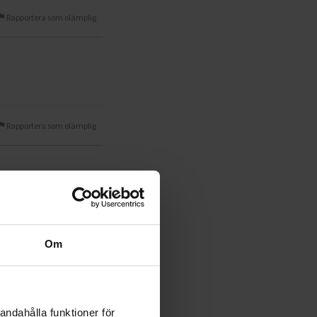
Rapportera som olämplig
Rapportera som olämplig
Rapportera som olämplig
Om
eita vasten, ja tarra on
andahålla funktioner för