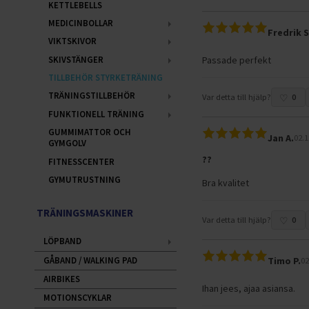
KETTLEBELLS
MEDICINBOLLAR
Fredrik S
VIKTSKIVOR
SKIVSTÄNGER
Passade perfekt
TILLBEHÖR STYRKETRÄNING
TRÄNINGSTILLBEHÖR
Var detta till hjälp?
0
FUNKTIONELL TRÄNING
GUMMIMATTOR OCH
Jan A.
02.1
GYMGOLV
??
FITNESSCENTER
GYMUTRUSTNING
Bra kvalitet
TRÄNINGSMASKINER
Var detta till hjälp?
0
LÖPBAND
GÅBAND / WALKING PAD
Timo P.
02
AIRBIKES
Ihan jees, ajaa asiansa.
MOTIONSCYKLAR