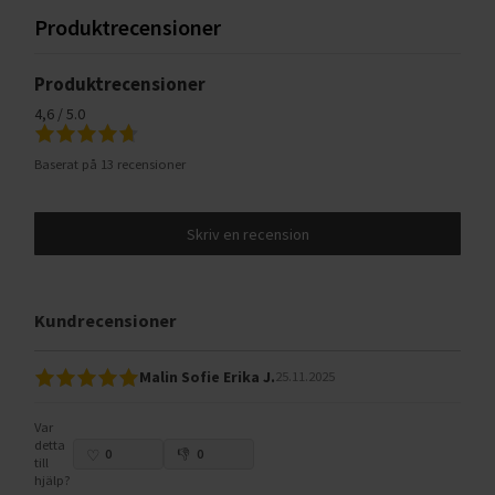
Produktrecensioner
Produktrecensioner
4,6 / 5.0
Baserat på 13 recensioner
Skriv en recension
Kundrecensioner
Malin Sofie Erika J.
25.11.2025
Var
detta
0
0
till
hjälp?