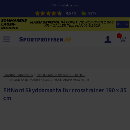
Kontakta oss
4,5 / 5
88%
MASSAGEPISTOL
PÅ KÖPET VID KÖP ÖVER 2 000
Köp nu
KR – GÄLLER TILL MÅN 10.8.2026
0
PRODUKTER
SOMMARENS LAGERRENSNING
ELCYKLARNAS SOMMARFÖRSÄLJNING
TRÄNINGSMASKINER
SKYDDSMATTOR OCH TILLBEHÖR
Paketerbjudanden
FITNORD SKYDDSMATTA FÖR CROSSTRAINER 190 X 85 CM
KAJAKER OCH SUP-BRÄDOR
KOSTTILLSKOTT
FitNord Skyddsmatta för crosstrainer 190 x 85
REA PÅ STUDSMATTOR
ELCYKLAR
cm
SOMMARREA PÅ TRÄNING OCH STYRKETRÄNING
ELCYKLAR DAM
SOMMARIDROTT
CYKELTILLBEHÖR & RESERVDELAR OUTLET
ELCYKLAR HERR
STUDSMATTOR
STYRKETRÄNING
HÄLSA & VÄLMÅENDE – SÄSONGSRENSNING
ELCYKLAR CITY
KAJAKER
BÄNKAR OCH STÄLLNINGAR
TRÄNINGSMASKINER