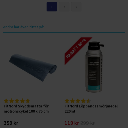
1
2
»
Andra har även tittat på:
RABATT 60 %
FitNord Skyddsmatta för
FitNord Löpbandssmörjmedel
motionscykel 100 x 75 cm
220ml
359 kr
119 kr
299 kr