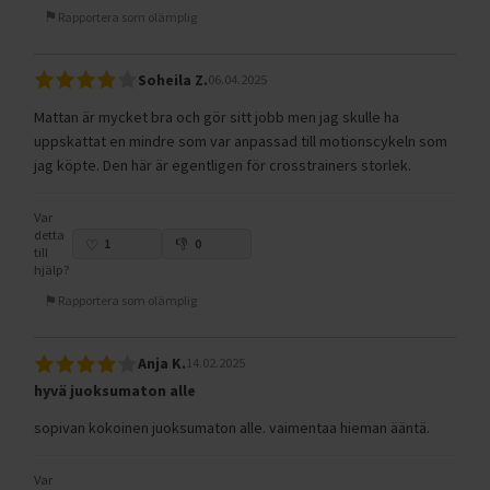
Rapportera som olämplig
Soheila Z.
06.04.2025
Mattan är mycket bra och gör sitt jobb men jag skulle ha
uppskattat en mindre som var anpassad till motionscykeln som
jag köpte. Den här är egentligen för crosstrainers storlek.
Var
detta
1
0
till
hjälp?
Rapportera som olämplig
Anja K.
14.02.2025
hyvä juoksumaton alle
sopivan kokoinen juoksumaton alle. vaimentaa hieman ääntä.
Var