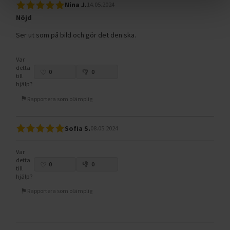
Nina J.
14.05.2024
Nöjd
Ser ut som på bild och gör det den ska.
Var
detta
0
0
till
hjälp?
Rapportera som olämplig
Sofia S.
08.05.2024
Var
detta
0
0
till
hjälp?
Rapportera som olämplig