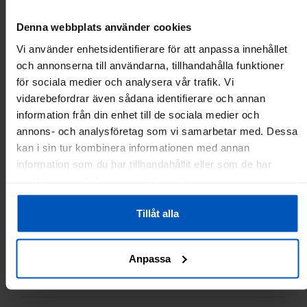
suojaamaan kuntolaitettasi!
Denna webbplats använder cookies
Var
Vi använder enhetsidentifierare för att anpassa innehållet
detta
0
0
till
och annonserna till användarna, tillhandahålla funktioner
hjälp?
för sociala medier och analysera vår trafik. Vi
Rapportera som olämplig
vidarebefordrar även sådana identifierare och annan
information från din enhet till de sociala medier och
annons- och analysföretag som vi samarbetar med. Dessa
Thomas S.
21.05.2024
kan i sin tur kombinera informationen med annan
Perfekt matta till masinen
information som du har tillhandahållit eller som de har
Perfekt matta till maskinen men det tog 19 dagar att få den från
samlat in när du har använt deras tjänster.
Finland
Tillåt alla
Var
detta
0
0
till
hjälp?
Anpassa
Rapportera som olämplig