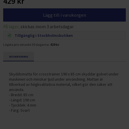
429 kr
Lägg till i varukorgen
På lager,
skickas inom 3 arbetsdagar
Tillgänglig i Stockholmsbutiken
Lägsta pris senaste 30 dagarna:
429 kr
BESKRIVNING
Skyddsmatta för crosstrainer 190 x 85 cm skyddar golvet under
maskinen och minskar ljud under användning. Mattan är
tillverkad av högkvalitativa material, vilket gör den säker att
använda.
- Bredd: 85 cm
- Längd: 190 cm
- Tjocklek: 4 mm
- Färg: Svart