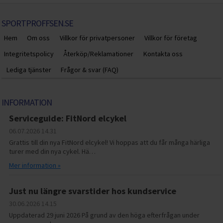
SPORTPROFFSEN.SE
Hem
Om oss
Villkor för privatpersoner
Villkor för företag
Integritetspolicy
Återköp/Reklamationer
Kontakta oss
Lediga tjänster
Frågor & svar (FAQ)
INFORMATION
Serviceguide: FitNord elcykel
06.07.2026
14.31
Grattis till din nya FitNord elcykel! Vi hoppas att du får många härliga
turer med din nya cykel. Hä…
Mer information »
Just nu längre svarstider hos kundservice
30.06.2026
14.15
Uppdaterad 29 juni 2026 På grund av den höga efterfrågan under