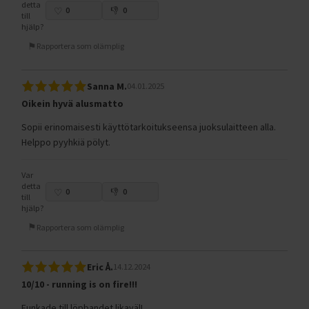
detta
0
0
till
hjälp?
Rapportera som olämplig
Sanna M.
04.01.2025
Oikein hyvä alusmatto
Sopii erinomaisesti käyttötarkoitukseensa juoksulaitteen alla.
Helppo pyyhkiä pölyt.
Var
detta
0
0
till
hjälp?
Rapportera som olämplig
Eric Å.
14.12.2024
10/10 - running is on fire!!!
Funkade till löpbandet likaväl!