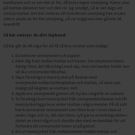
mattbasen och se om den är fet, då k
rävs ingen smörjning.
Känns ytan
ELCYKLAR MOUNTAINBIKE
SUP-BRÄDOR
FÖRVARING AV VIKTER
Träningsbänkar
LÖPBAND
på mattan däremot torr och den rör sig smidigt, så är det dags att
Gympa, pilates och fitness
ELCYKLAR FATBIKE
smörja mattan.
Det bör noteras att överdriven smörjning kan orsaka
Basketkorgar
HYROX-utrustning
Skivstångsställningar
Snedbänkar
GÅBAND / WALKING PAD
Tillbehör till löpband
Hulahoppringar
större skada än för lite smörjning, så var noggrann men gå inte till
BYGG DITT HEMMAGYM
Cykelstolar och cykelvagnar
Hockeymål
överdrift!
HANTLAR
Power rack
Plana bänkar
AIRBIKES
Löpband efter syfte
Motståndsband
Vikter
TRÄNINGSREDSKAP
DEMO / OUTLET ELCYKLAR
Pingisbord
HEMMAGYM
Fasta hantlar
Så här smörjer du ditt löpband:
MOTIONSCYKLAR
Löpband efter egenskaper
Löpband för aktiv löpning
Träningsmattor
Bänkar
Hantlar
CYKELTILLBEHÖR
PILATES & YOGA
ÅTERHÄMTNING OCH MASSAGE
VATTENTÄTA VÄSKOR
KETTLEBELLS
Justerbara hantlar
Hemmagympaket
SPINNINGCYKLAR
Löpband efter användare
Löpband för jogging
Löpband med mjuk dämpning
Så här går du till väga för att få så bra resultat som möjligt:
Träningsbollar
Racks
Kettlebells
Cykelservice och cykelvård
TRÄNINGSMATTOR
DISCGOLF
Massagepistoler
Vintersport
MEDICINBOLLAR
Hex hantlar
RODDMASKINER
Löpband efter prisklass
Löpband för promenader
Tystgående löpband
Löpband för aktiva löpare
Stepbrädor
Du behöver smörjmedel och papper.
Konditionsträning
Skivstänger
Cykeldäck
GUMMIBAND
CAMPING & OUTDOOR TILLBEHÖR
Massage
Känn dig fram mellan mattan och basen.
Om utrymmet känns
VIKTSKIVOR
Kromhantlar
Slam Balls
KLÄDER
BUTIK I STOCKHOLM
CROSSTRAINERS
Löpband för hemmabruk
Löpband för liten yta
Löpband för nybörjare
Löpband upp till 5.000 kr
Pump-set
Tillbehör
Viktskivor
Löpband
fuktigt finns det tillräckligt med olja, men om handen förblir torr
Cykellås
ROCKRINGAR
SKIVSTÄNGER
Gummerade hantlar
Viktskivor (50 mm)
SKOR
så ska smörjmedel tillsättas.
SKYDDSMATTOR OCH TILLBEHÖR
Löpband för kommersiellt bruk
Hopfällbara löpband
Löpband för seniorer
Löpband 5.000-10.000 kr
OUTLET
FÖRETAGSFÖRSÄLJNING
Extra vikter för kroppen
Motionscyklar
Cykelkorgar
Skjut försiktigt in munstycket på flaskan med
TILLBEHÖR STYRKETRÄNING
PU Hantlar
Viktskivor (30 mm)
Skivstänger och lås (50 mm)
Elcyklar för vinterkörning
Vinterskor
Löpband för bostadsrättsföreningar
TRAPPMASKINER
Robusta löpband
Löpband för viktminskning
Löpband 10.000-15.000 kr
smörjmedel mellan bottenplattan och mattan, så nära som
Balansträning
FÖRMÅNSCYKEL
PRESENTKORT
Crosstrainers
Cykelpumpar
möjligt på längden av mattans mitt.
Träningstillbehör
Hantelställ
Viktskivor med handtag
Skivstänger och lås (30 mm)
Dubbskor
Löpband för gym på arbetsplatsen
Smarta träningsmaskiner
Underhållsfria löpband
Löpband för rehabilitering
Löpband 15.000-20.000 kr
Sportsspecifik träning
BETALNINGSALTERNATIV
Applicera smörjmedel genom att trycka i ungefär en sekund.
Roddmaskiner
Stänkskärmar
Funktionell träning
Bumper plates
Cable Handles
Filtskor och filtstövlar
Ta försiktigt bort munstycket från smörjmedelsflaskan och låt
Träningsutrustning för kontoret
Löpband för tyngre (XXL)
Löpband över 20.000 kr
SPORTPROFFSEN.SE
munstycket ligga kvar under mattan i några minuter.
På så sätt
Övriga tillbehör cyklar
Gummimattor och gymgolv
Gummerade viktskivor
Handskar, dragremmar och lyftbälten
Träningssäckar
Fritidsskor
Skidmaskiner
kan kvarvarande smörjmedel som finns kvar i röret rinna ut
Hem
under i lugn och ro, tills den töms.
Lyft gärna anslutningsdelen i
Fitnesscenter
Viktskivor av gjutjärn
Övriga styrketräningstillbehör
Maghjul
Halkskydd
slutet av röret något och skydda den med en handduk för att
Kontakta oss
Gymutrustning
förhindra att smörjmedel rinner ut på golvet.
Dra ut munstycket från mellanrummet mellan mattan och
Villkor för privatpersoner