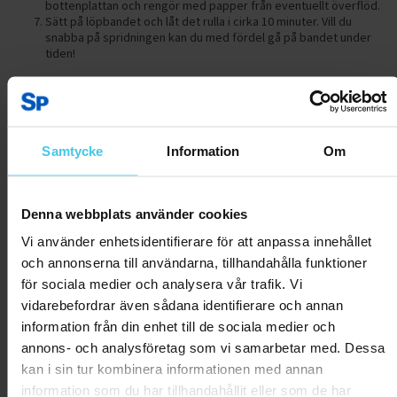
bottenplattan och rengör med papper från eventuellt överflöd.
Sätt på löpbandet och låt det rulla i cirka 10 minuter. Vill du
snabba på spridningen kan du med fördel gå på bandet under
tiden!
Samtycke
Information
Om
Denna webbplats använder cookies
Vi använder enhetsidentifierare för att anpassa innehållet
och annonserna till användarna, tillhandahålla funktioner
för sociala medier och analysera vår trafik. Vi
vidarebefordrar även sådana identifierare och annan
information från din enhet till de sociala medier och
annons- och analysföretag som vi samarbetar med. Dessa
kan i sin tur kombinera informationen med annan
information som du har tillhandahållit eller som de har