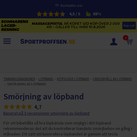
Kontakta oss
4,5 / 5
88%
MASSAGEPISTOL
PÅ KÖPET VID KÖP ÖVER 2 000
Köp nu
KR – GÄLLER TILL MÅN 10.8.2026
0
PRODUKTER
SOMMARENS LAGERRENSNING
ELCYKLARNAS SOMMARFÖRSÄLJNING
TRÄNINGSMASKINER
LÖPBAND
KÖPGUIDE LÖPBAND
UNDERHÅLL AV LÖPBAND
Paketerbjudanden
SMÖRJNING AV LÖPBAND
KAJAKER OCH SUP-BRÄDOR
KOSTTILLSKOTT
Smörjning av löpband
REA PÅ STUDSMATTOR
ELCYKLAR
4,7
SOMMARREA PÅ TRÄNING OCH STYRKETRÄNING
ELCYKLAR DAM
SOMMARIDROTT
Baserat på 3 recensioner smörjning av löpband
CYKELTILLBEHÖR & RESERVDELAR OUTLET
ELCYKLAR HERR
STUDSMATTOR
För att bibehålla så bra löpkänsla som möjligt i ditt löpband
STYRKETRÄNING
HÄLSA & VÄLMÅENDE – SÄSONGSRENSNING
rekommenderas det att du kontrollerar bandets smörjbehov en gång i
ELCYKLAR CITY
KAJAKER
BÄNKAR OCH STÄLLNINGAR
månaden. Ett sätt att kontrollera löpbandet är genom att testa
TRÄNINGSMASKINER