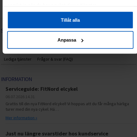
samlat in när du har använt deras tjänster.
Tillåt alla
SPORTPROFFSEN.SE
Hem
Om oss
Villkor för privatpersoner
Villkor för företag
Anpassa
Integritetspolicy
Återköp/Reklamationer
Kontakta oss
Lediga tjänster
Frågor & svar (FAQ)
INFORMATION
Serviceguide: FitNord elcykel
06.07.2026
14.31
Grattis till din nya FitNord elcykel! Vi hoppas att du får många härliga
turer med din nya cykel. Hä…
Mer information »
Just nu längre svarstider hos kundservice