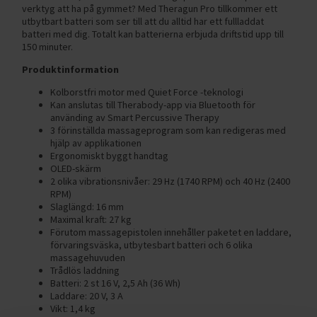
verktyg att ha på gymmet? Med Theragun Pro tillkommer ett
utbytbart batteri som ser till att du alltid har ett fullladdat
batteri med dig. Totalt kan batterierna erbjuda driftstid upp till
150 minuter.
Produktinformation
Kolborstfri motor med Quiet Force -teknologi
Kan anslutas till Therabody-app via Bluetooth för
använding av Smart Percussive Therapy
3 förinställda massageprogram som kan redigeras med
hjälp av applikationen
Ergonomiskt byggt handtag
OLED-skärm
2 olika vibrationsnivåer: 29 Hz (1740 RPM) och 40 Hz (2400
RPM)
Slaglängd: 16 mm
Maximal kraft: 27 kg
Förutom massagepistolen innehåller paketet en laddare,
förvaringsväska, utbytesbart batteri och 6 olika
massagehuvuden
Trådlös laddning
Batteri: 2 st 16 V, 2,5 Ah (36 Wh)
Laddare: 20 V, 3 A
Vikt: 1,4 kg