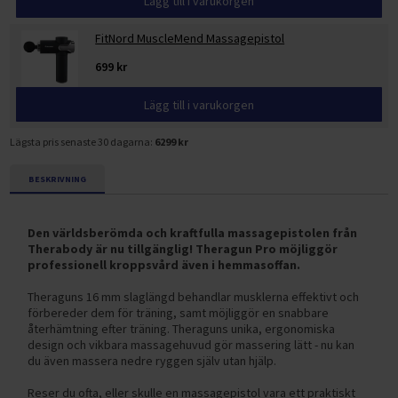
Lägg till i varukorgen
FitNord MuscleMend Massagepistol
699 kr
Lägg till i varukorgen
Lägsta pris senaste 30 dagarna:
6299 kr
BESKRIVNING
Den världsberömda och kraftfulla massagepistolen från
Therabody är nu tillgänglig! Theragun Pro möjliggör
professionell kroppsvård även i hemmasoffan.
Theraguns 16 mm slaglängd behandlar musklerna effektivt och
förbereder dem för träning, samt möjliggör en snabbare
återhämtning efter träning. Theraguns unika, ergonomiska
design och vikbara massagehuvud gör massering lätt - nu kan
du även massera nedre ryggen själv utan hjälp.
Reser du ofta, eller skulle en massagepistol vara ett praktiskt