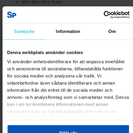
Mått: 265 x 200 x 70 mm
Garanti: 2 år
Beställ Theragun Pro från Sportproffsen redan idag!
Samtycke
Information
Om
Produktrecensioner
Denna webbplats använder cookies
Vi använder enhetsidentifierare för att anpassa innehållet
Skriv en recension
och annonserna till användarna, tillhandahålla funktioner
för sociala medier och analysera vår trafik. Vi
vidarebefordrar även sådana identifierare och annan
Kundrecensioner
information från din enhet till de sociala medier och
annons- och analysföretag som vi samarbetar med. Dessa
Inga recensioner ännu.
kan i sin tur kombinera informationen med annan
information som du har tillhandahållit eller som de har
samlat in när du har använt deras tjänster.
Andra har även tittat på:
Tillåt alla