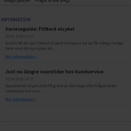
Lediga tjänster
Frågor & svar (FAQ)
INFORMATION
Serviceguide: FitNord elcykel
06.07.2026
14.31
Grattis till din nya FitNord elcykel! Vi hoppas att du får många härliga
turer med din nya cykel. Hä…
Mer information »
Just nu längre svarstider hos kundservice
30.06.2026
14.15
Uppdaterad 29 juni 2026 På grund av den höga efterfrågan under
sommaren och en p…
Mer information »