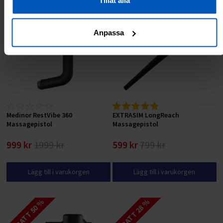
RABATT 50 %
RABATT 25 %
Anpassa
Medinor RestVibe 360
EXTRASIM LongReach
Massagepistol
Massagepistol
999 kr
1999 kr
599 kr
799 kr
Lägg till i varukorgen
Lägg till i varukorgen
RABATT 50 %
RABATT 28 %