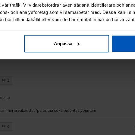
vår trafik. Vi vidarebefordrar även sådana identifierare och anna
1.2024
nnons- och analysföretag som vi samarbetar med. Dessa kan i sin
har tillhandahållit eller som de har samlat in när du har använt 
0
Anpassa
.
27.10.2024
sa Vantaalla.
1
10.2024
n lämmin ja vakauttaa/parantaa sekä pidentää yöuntani
0