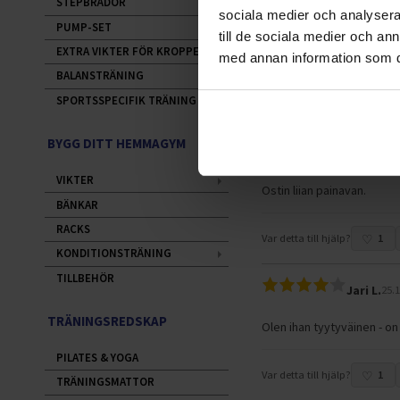
STEPBRÄDOR
sociala medier och analysera 
Elen I.
PUMP-SET
05.1
till de sociala medier och a
EXTRA VIKTER FÖR KROPPEN
med annan information som du 
BALANSTRÄNING
Var detta till hjälp?
0
SPORTSSPECIFIK TRÄNING
Seppo O
BYGG DITT HEMMAGYM
Oli kiva asioida kaupas
VIKTER
Ostin liian painavan.
BÄNKAR
RACKS
Var detta till hjälp?
1
KONDITIONSTRÄNING
TILLBEHÖR
Jari L.
25.
TRÄNINGSREDSKAP
Olen ihan tyytyväinen - o
PILATES & YOGA
Var detta till hjälp?
1
TRÄNINGSMATTOR