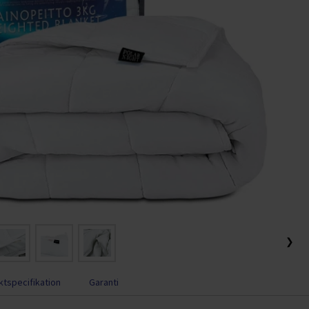
❯
tspecifikation
Garanti