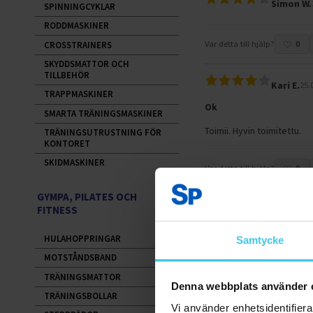
Simon W.
SPINNINGCYKLAR
RODDMASKINER
Var detta till hjälp?
0
CROSSTRAINERS
SKYDDSMATTOR OCH
TILLBEHÖR
Kari E.
25.
TRAPPMASKINER
Ok
SMARTA TRÄNINGSMASKINER
Toimii. Hyvin toimitettu.
TRÄNINGSUTRUSTNING FÖR
KONTORET
SKIDMASKINER
Var detta till hjälp?
0
GYMPA, PILATES OCH
FITNESS
Katja P.
2
Mainio painopeitto
HULAHOPPRINGAR
Samtycke
Itselle oikein sopiva. Aie
MOTSTÅNDSBAND
TRÄNINGSMATTOR
Denna webbplats använder 
Var detta till hjälp?
0
TRÄNINGSBOLLAR
Vi använder enhetsidentifierar