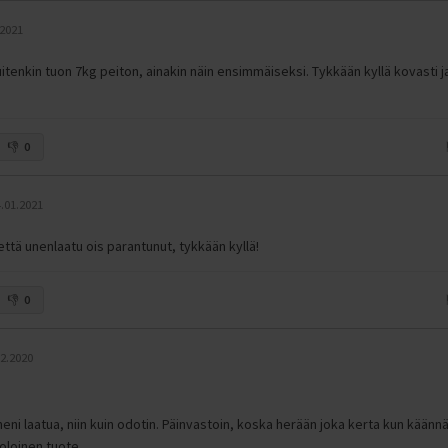
.2021
uitenkin tuon 7kg peiton, ainakin näin ensimmäiseksi. Tykkään kyllä kovasti j
0
.01.2021
että unenlaatu ois parantunut, tykkään kyllä!
0
12.2020
neni laatua, niin kuin odotin. Päinvastoin, koska herään joka kerta kun kään
oloinen tuote.