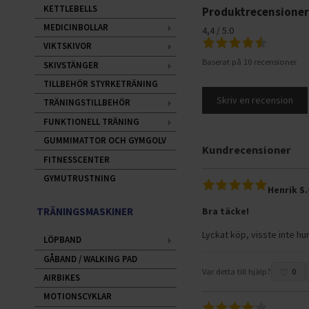
KETTLEBELLS
Produktrecensione
MEDICINBOLLAR
4,4 / 5.0
VIKTSKIVOR
Baserat på 10 recensioner
SKIVSTÄNGER
TILLBEHÖR STYRKETRÄNING
Skriv en recension
TRÄNINGSTILLBEHÖR
FUNKTIONELL TRÄNING
GUMMIMATTOR OCH GYMGOLV
Kundrecensioner
FITNESSCENTER
GYMUTRUSTNING
Henrik S.
TRÄNINGSMASKINER
Bra täcke!
Lyckat köp, visste inte hu
LÖPBAND
GÅBAND / WALKING PAD
Var detta till hjälp?
0
AIRBIKES
MOTIONSCYKLAR