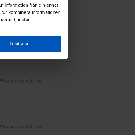
n information från din enhet
 tur kombinera informationen
deras tjänster.
Rapportera som olämplig
Tillåt alla
Rapportera som olämplig
Rapportera som olämplig