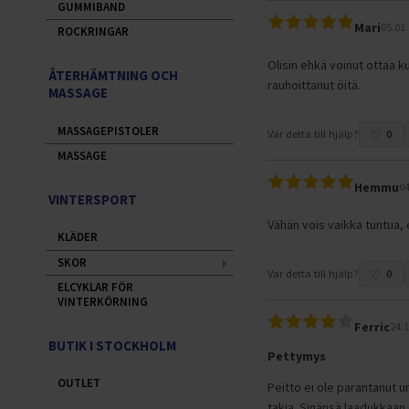
GUMMIBAND
Mari
05.01
ROCKRINGAR
Olisin ehkä voinut ottaa k
ÅTERHÄMTNING OCH
rauhoittanut öitä.
MASSAGE
MASSAGEPISTOLER
Var detta till hjälp?
0
MASSAGE
Hemmu
04
VINTERSPORT
Vähän vois vaikka tuntua, 
KLÄDER
SKOR
Var detta till hjälp?
0
ELCYKLAR FÖR
VINTERKÖRNING
Ferric
24.
BUTIK I STOCKHOLM
Pettymys
OUTLET
Peitto ei ole parantanut u
takia. Sinänsä laadukkaan 