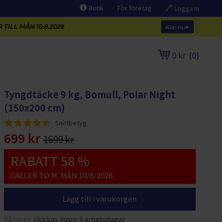
Butik
För företag
Logga in
 TILL MÅN 10.8.2026
Köp nu
0 kr
(
0
)
Tyngdtäcke 9 kg, Bomull, Polar Night
(150x200 cm)
Snittbetyg
699 kr
1699 kr
RABATT 58 %
GÄLLER T.O.M. MÅN 10/8/2026
Lägg till i varukorgen
På lager,
skickas inom 3 arbetsdagar