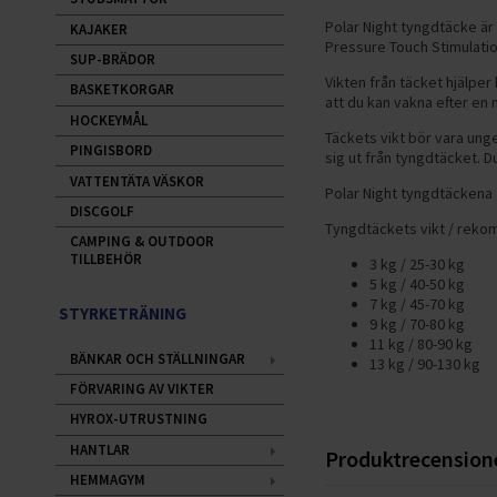
Polar Night tyngdtäcke är 
KAJAKER
Pressure Touch Stimulatio
SUP-BRÄDOR
Vikten från täcket hjälper
BASKETKORGAR
att du kan vakna efter en 
HOCKEYMÅL
Täckets vikt bör vara ung
PINGISBORD
sig ut från tyngdtäcket. 
VATTENTÄTA VÄSKOR
Polar Night tyngdtäckena är
DISCGOLF
Tyngdtäckets vikt / reko
CAMPING & OUTDOOR
TILLBEHÖR
3 kg / 25-30 kg
5 kg / 40-50 kg
7 kg / 45-70 kg
STYRKETRÄNING
9 kg / 70-80 kg
11 kg / 80-90 kg
BÄNKAR OCH STÄLLNINGAR
13 kg / 90-130 kg
FÖRVARING AV VIKTER
HYROX-UTRUSTNING
HANTLAR
Produktrecension
HEMMAGYM