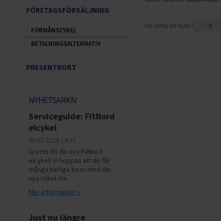
FÖRETAGSFÖRSÄLJNING
Var detta till hjälp?
0
FÖRMÅNSCYKEL
BETALNINGSALTERNATIV
PRESENTKORT
NYHETSARKIV
Serviceguide: FitNord
elcykel
06.07.2026
14.31
Grattis till din nya FitNord
elcykel! Vi hoppas att du får
många härliga turer med din
nya cykel. Hä…
Mer information »
Just nu längre