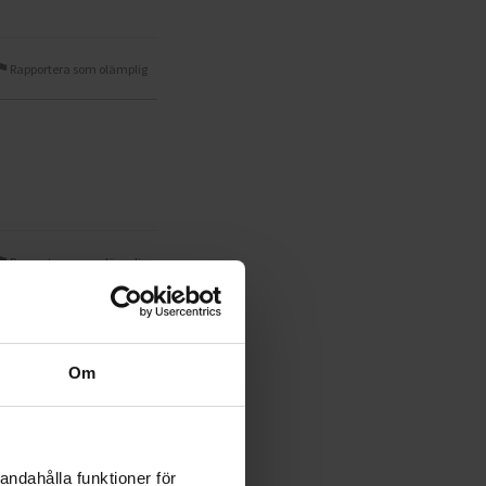
Rapportera som olämplig
Rapportera som olämplig
Om
nu liian painavalta.
Rapportera som olämplig
andahålla funktioner för