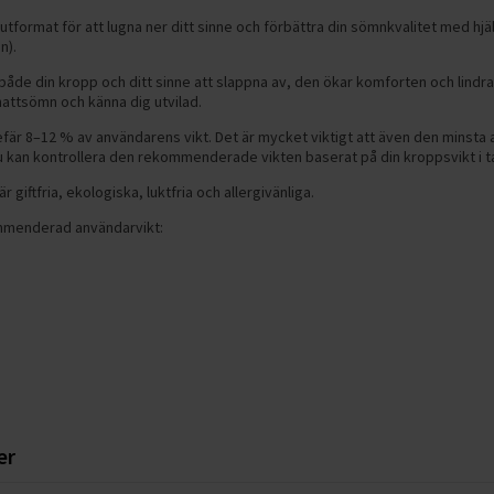
utformat för att lugna ner ditt sinne och förbättra din sömnkvalitet med hj
n).
 både din kropp och ditt sinne att slappna av, den ökar komforten och lindr
nattsömn och känna dig utvilad.
efär 8–12 % av användarens vikt. Det är mycket viktigt att även den minsta 
Du kan kontrollera den rekommenderade vikten baserat på din kroppsvikt i t
 giftfria, ekologiska, luktfria och allergivänliga.
mmenderad användarvikt:
er