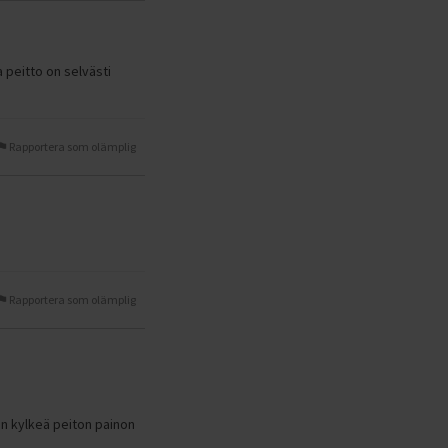
a peitto on selvästi
Rapportera som olämplig
Rapportera som olämplig
nän kylkeä peiton painon