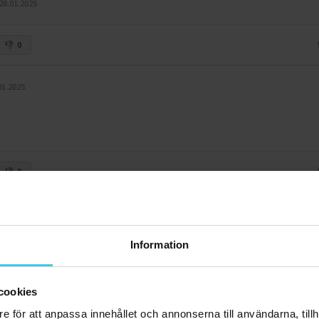
28.01.2025
0
01.2025
0
1.01.2025
Information
mmin ollut käytössä 7 kg peitto, joten ehkä jo tottunut tuntemukseen eikä tun
cookies
0
e för att anpassa innehållet och annonserna till användarna, tillh