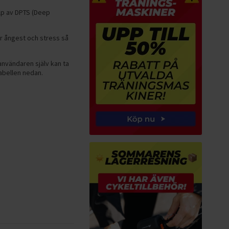
älp av DPTS (Deep
ar ångest och stress så
användaren själv kan ta
abellen nedan.