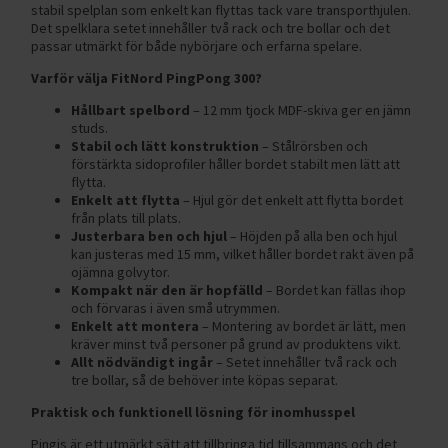
stabil spelplan som enkelt kan flyttas tack vare transporthjulen.
Det spelklara setet innehåller två rack och tre bollar och det
passar utmärkt för både nybörjare och erfarna spelare.
Varför välja FitNord PingPong 300?
Hållbart spelbord
– 12 mm tjock MDF-skiva ger en jämn
studs.
Stabil och lätt konstruktion
– Stålrörsben och
förstärkta sidoprofiler håller bordet stabilt men lätt att
flytta.
Enkelt att flytta
– Hjul gör det enkelt att flytta bordet
från plats till plats.
Justerbara ben och hjul
– Höjden på alla ben och hjul
kan justeras med 15 mm, vilket håller bordet rakt även på
ojämna golvytor.
Kompakt när den är hopfälld
– Bordet kan fällas ihop
och förvaras i även små utrymmen.
Enkelt att montera
– Montering av bordet är lätt, men
kräver minst två personer på grund av produktens vikt.
Allt nödvändigt ingår
– Setet innehåller två rack och
tre bollar, så de behöver inte köpas separat.
Praktisk och funktionell lösning för inomhusspel
Pingis är ett utmärkt sätt att tillbringa tid tillsammans och det