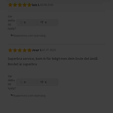
Ion I.
02.08.2025
Var
detta
0
0
till
hjälp?
Rapportera som olämplig
Joar I.
07.07.2025
Superbra service, kom in för tidigt men dem löste det ändå.
Bordet är superbra
Var
detta
0
0
till
hjälp?
Rapportera som olämplig