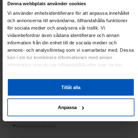
Denna webbplats använder cookies
Kundrecensioner
Vi använder enhetsidentifierare för att anpassa innehållet
och annonserna till användarna, tillhandahålla funktioner
Johan S.
11.11.2025
för sociala medier och analysera vår trafik. Vi
vidarebefordrar även sådana identifierare och annan
Var
detta
information från din enhet till de sociala medier och
0
0
till
annons- och analysföretag som vi samarbetar med. Dessa
hjälp?
kan i sin tur kombinera informationen med annan
Rapportera som olämplig
information som du har tillhandahållit eller som de har
samlat in när du har använt deras tjänster.
Maria F.
07.08.2025
Tillåt alla
Mycket bra till ett bra pris
Var
Anpassa
detta
0
0
till
hjälp?
Rapportera som olämplig