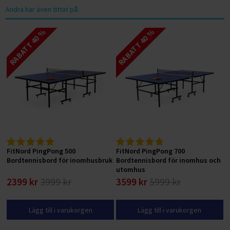
Andra har även tittat på:
RABATT 40 %
RABATT 40 %
FitNord PingPong 500
FitNord PingPong 700
Bordtennisbord för inomhusbruk
Bordtennisbord för inomhus och
utomhus
2399 kr
3999 kr
3599 kr
5999 kr
Lägg till i varukorgen
Lägg till i varukorgen