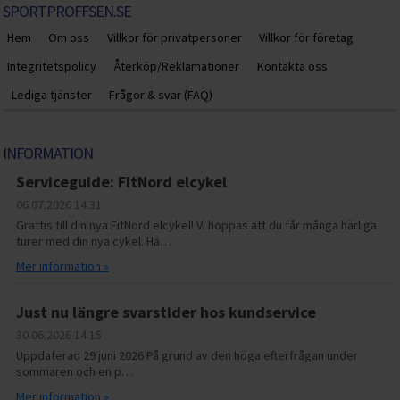
SPORTPROFFSEN.SE
Hem
Om oss
Villkor för privatpersoner
Villkor för företag
Integritetspolicy
Återköp/Reklamationer
Kontakta oss
Lediga tjänster
Frågor & svar (FAQ)
INFORMATION
Serviceguide: FitNord elcykel
06.07.2026
14.31
Grattis till din nya FitNord elcykel! Vi hoppas att du får många härliga
turer med din nya cykel. Hä…
Mer information »
Just nu längre svarstider hos kundservice
30.06.2026
14.15
Uppdaterad 29 juni 2026 På grund av den höga efterfrågan under
sommaren och en p…
Mer information »