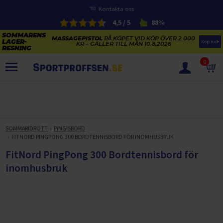
Kontakta oss
4,5 / 5
88%
MASSAGEPISTOL
PÅ KÖPET VID KÖP ÖVER 2 000
Köp nu
KR – GÄLLER TILL MÅN 10.8.2026
0
PRODUKTER
SOMMARENS LAGERRENSNING
ELCYKLARNAS SOMMARFÖRSÄLJNING
SOMMARIDROTT
PINGISBORD
Paketerbjudanden
FITNORD PINGPONG 300 BORDTENNISBORD FÖR INOMHUSBRUK
KAJAKER OCH SUP-BRÄDOR
KOSTTILLSKOTT
FitNord PingPong 300 Bordtennisbord för
REA PÅ STUDSMATTOR
ELCYKLAR
inomhusbruk
SOMMARREA PÅ TRÄNING OCH STYRKETRÄNING
ELCYKLAR DAM
SOMMARIDROTT
CYKELTILLBEHÖR & RESERVDELAR OUTLET
ELCYKLAR HERR
STUDSMATTOR
STYRKETRÄNING
HÄLSA & VÄLMÅENDE – SÄSONGSRENSNING
ELCYKLAR CITY
KAJAKER
BÄNKAR OCH STÄLLNINGAR
TRÄNINGSMASKINER