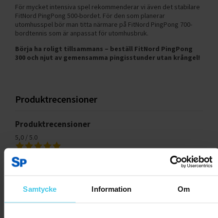
För mycket intensiva spel rekommenderar vi även det stabilare
FitNord PingPong 500-bordet. För den som planerar
utomhusspel bör man titta närmare på FitNord PingPong 700-
bordtennis som är anpassat för utomhusbruk.
Börja ha roligt tillsammans – beställ FitNord PingPong
300 och njut av gemensamma pingisstunder utan krångel!
Produktrecensioner
Produktrecensioner
5,0 / 5.0
Baserat på 4 recensioner
Samtycke
Information
Om
Skriv en recension