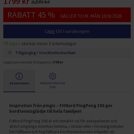
1799 kr
3299 kr
RABATT 45 %
GÄLLER T.O.M. MÅN 10/8/2026
Lägg till i varukorgen
På lager,
skickas inom 3 arbetsdagar
Tillgänglig i Stockholmsbutiken
Lägsta pris senaste 30 dagarna:
1799 kr
BESKRIVNING
PRODUKTSPECIFIKA
TION
Inspiration från pingis – FitNord PingPong 300 ger
bordtennisglädje till hela familjen!
FitNord PingPong 300 är ett utmärkt val för avkopplande och
aktivt umgänge inomhus hemma, i skolan eller i föreningslokaler.
Det hållbara och hopfällbara bordtennisbordet erbjuder en