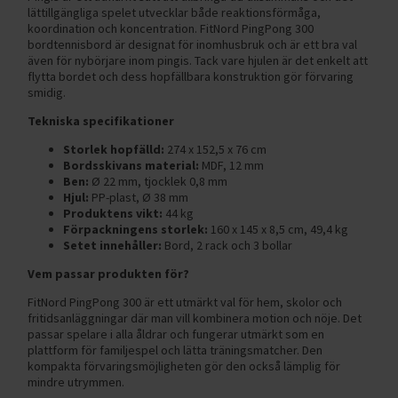
lättillgängliga spelet utvecklar både reaktionsförmåga,
koordination och koncentration. FitNord PingPong 300
bordtennisbord är designat för inomhusbruk och är ett bra val
även för nybörjare inom pingis. Tack vare hjulen är det enkelt att
flytta bordet och dess hopfällbara konstruktion gör förvaring
smidig.
Tekniska specifikationer
Storlek hopfälld:
274 x 152,5 x 76 cm
Bordsskivans material:
MDF, 12 mm
Ben:
Ø 22 mm, tjocklek 0,8 mm
Hjul:
PP-plast, Ø 38 mm
Produktens vikt:
44 kg
Förpackningens storlek:
160 x 145 x 8,5 cm, 49,4 kg
Setet innehåller:
Bord, 2 rack och 3 bollar
Vem passar produkten för?
FitNord PingPong 300 är ett utmärkt val för hem, skolor och
fritidsanläggningar där man vill kombinera motion och nöje. Det
passar spelare i alla åldrar och fungerar utmärkt som en
plattform för familjespel och lätta träningsmatcher. Den
kompakta förvaringsmöjligheten gör den också lämplig för
mindre utrymmen.