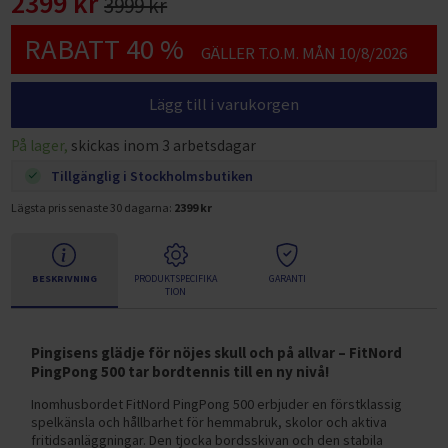
2399 kr
3999 kr
RABATT 40 %
GÄLLER T.O.M. MÅN 10/8/2026
Lägg till i varukorgen
På lager,
skickas inom 3 arbetsdagar
Tillgänglig i Stockholmsbutiken
Lägsta pris senaste 30 dagarna:
2399 kr
BESKRIVNING
PRODUKTSPECIFIKA
GARANTI
TION
Pingisens glädje för nöjes skull och på allvar – FitNord
PingPong 500 tar bordtennis till en ny nivå!
Inomhusbordet FitNord PingPong 500 erbjuder en förstklassig
spelkänsla och hållbarhet för hemmabruk, skolor och aktiva
fritidsanläggningar. Den tjocka bordsskivan och den stabila