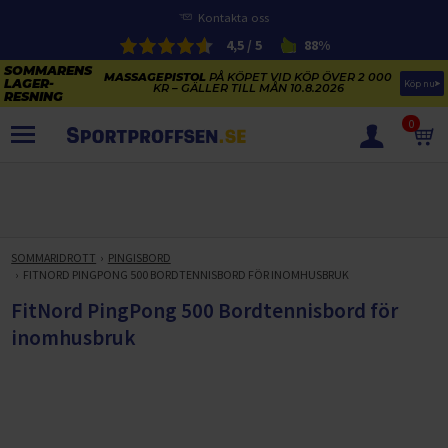
Kontakta oss
4,5 / 5
88%
MASSAGEPISTOL
PÅ KÖPET VID KÖP ÖVER 2 000
Köp nu
KR – GÄLLER TILL MÅN 10.8.2026
0
PRODUKTER
SOMMARENS LAGERRENSNING
ELCYKLARNAS SOMMARFÖRSÄLJNING
SOMMARIDROTT
PINGISBORD
Paketerbjudanden
FITNORD PINGPONG 500 BORDTENNISBORD FÖR INOMHUSBRUK
KAJAKER OCH SUP-BRÄDOR
KOSTTILLSKOTT
FitNord PingPong 500 Bordtennisbord för
REA PÅ STUDSMATTOR
ELCYKLAR
inomhusbruk
SOMMARREA PÅ TRÄNING OCH STYRKETRÄNING
ELCYKLAR DAM
SOMMARIDROTT
CYKELTILLBEHÖR & RESERVDELAR OUTLET
ELCYKLAR HERR
STUDSMATTOR
STYRKETRÄNING
HÄLSA & VÄLMÅENDE – SÄSONGSRENSNING
ELCYKLAR CITY
KAJAKER
BÄNKAR OCH STÄLLNINGAR
TRÄNINGSMASKINER