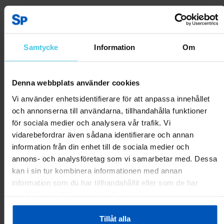
Kundrecensioner
Samtycke
Information
Om
N I.
28.09.2025
Var
Denna webbplats använder cookies
detta
0
0
till
Vi använder enhetsidentifierare för att anpassa innehållet
hjälp?
och annonserna till användarna, tillhandahålla funktioner
Rapportera som olämplig
för sociala medier och analysera vår trafik. Vi
vidarebefordrar även sådana identifierare och annan
Per Olov E.
12.08.2025
information från din enhet till de sociala medier och
Pingisbord
annons- och analysföretag som vi samarbetar med. Dessa
kan i sin tur kombinera informationen med annan
Bra pris, fri frakt och bra kvalitet på produkten
information som du har tillhandahållit eller som de har
samlat in när du har använt deras tjänster.
Var
detta
2
0
till
Tillåt alla
hjälp?