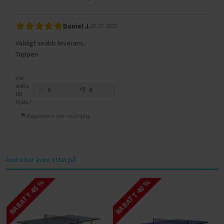
Daniel J.
07.07.2025
Väldigt snabb leverans.
Toppen
Var
detta
0
0
till
hjälp?
Rapportera som olämplig
Andra har även tittat på:
RABATT 45 %
RABATT 40 %