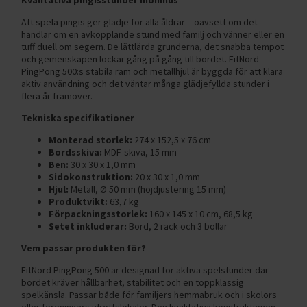
Att spela pingis ger glädje för alla åldrar – oavsett om det
handlar om en avkopplande stund med familj och vänner eller en
tuff duell om segern. De lättlärda grunderna, det snabba tempot
och gemenskapen lockar gång på gång till bordet. FitNord
PingPong 500:s stabila ram och metallhjul är byggda för att klara
aktiv användning och det väntar många glädjefyllda stunder i
flera år framöver.
Tekniska specifikationer
Monterad storlek:
274 x 152,5 x 76 cm
Bordsskiva:
MDF-skiva, 15 mm
Ben:
30 x 30 x 1,0 mm
Sidokonstruktion:
20 x 30 x 1,0 mm
Hjul:
Metall, Ø 50 mm (höjdjustering 15 mm)
Produktvikt:
63,7 kg
Förpackningsstorlek:
160 x 145 x 10 cm, 68,5 kg
Setet inkluderar:
Bord, 2 rack och 3 bollar
Vem passar produkten för?
FitNord PingPong 500 är designad för aktiva spelstunder där
bordet kräver hållbarhet, stabilitet och en toppklassig
spelkänsla. Passar både för familjers hemmabruk och i skolors
eller föreningars idrottslokaler. Den kvalitativa konstruktionen