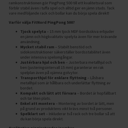
ramkonstruktionen gör PingPong 500 till ett kvalitetsval som
förblir stabil även i tuffa spel och alltid ger en jämn studs. Tack
vare medföljande rack och bollar kan du börja spela direkt!
Varför välja FitNord PingPong 500?
Tjock spelyta
– 15 mm tjock MDF-bordsskiva erbjuder
en jämn och högkvalitativ spelyta även för mer krävande
användning.
Mycket stabil ram
– Stabilt benstöd och
sidokonstruktioner säkerställer bordsstabilitet även
under intensiva spelomgångar.
Justérbara hjul och ben
– Justerbara metallhjul och
ben (justeringsintervall 15 mm) garanterar en rak
spelplan även på ojämna golvytor.
Transporthjul för enklare flyttning
– Låsbara
metallhjul som är hållbara och underlättar flyttning av
bordet.
Kompakt och lätt att förvara
– Bordet är hopfällbart
och tar liten plats.
Enkel att montera
– Montering av bordet är lätt, men
på grund av produktens vikt krävs minst två personer.
Spelklart set
– Inkluderar två rack och tre bollar så att
du kan börja spela direkt.
Kvalitativa pingisstunder inomhus