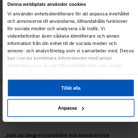
Denna webbplats använder cookies
Vi använder enhetsidentifierare för att anpassa innehållet
och annonserna till användarna, tillhandahålla funktioner
för sociala medier och analysera vår trafik. Vi
SPORTPROFFSEN.SE
vidarebefordrar även sådana identifierare och annan
Hem
Om oss
Villkor för privatpersoner
Villkor för företag
information från din enhet till de sociala medier och
Integritetspolicy
Återköp/Reklamationer
Kontakta oss
annons- och analysföretag som vi samarbetar med. Dessa
kan i sin tur kombinera informationen med annan
Lediga tjänster
Frågor & svar (FAQ)
information som du har tillhandahållit eller som de har
samlat in när du har använt deras tjänster.
INFORMATION
Tillåt alla
Serviceguide: FitNord elcykel
06.07.2026
14.31
Grattis till din nya FitNord elcykel! Vi hoppas att du får många härliga
Anpassa
turer med din nya cykel. Hä…
Mer information »
Just nu längre svarstider hos kundservice