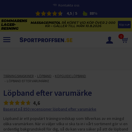
Kontakta oss
4,5 / 5
88%
MASSAGEPISTOL
PÅ KÖPET VID KÖP ÖVER 2 000
Köp nu
KR – GÄLLER TILL MÅN 10.8.2026
0
PRODUKTER
SOMMARENS LAGERRENSNING
ELCYKLARNAS SOMMARFÖRSÄLJNING
TRÄNINGSMASKINER
LÖPBAND
KÖPGUIDE LÖPBAND
Paketerbjudanden
LÖPBAND EFTER VARUMÄRKE
KAJAKER OCH SUP-BRÄDOR
KOSTTILLSKOTT
Löpband efter varumärke
REA PÅ STUDSMATTOR
ELCYKLAR
4,6
SOMMARREA PÅ TRÄNING OCH STYRKETRÄNING
ELCYKLAR DAM
SOMMARIDROTT
Baserat på 850 recensioner löpband efter varumärke
CYKELTILLBEHÖR & RESERVDELAR OUTLET
ELCYKLAR HERR
STUDSMATTOR
Löpband är ett populärt träningsredskap som tillverkas av en mängd
STYRKETRÄNING
HÄLSA & VÄLMÅENDE – SÄSONGSRENSNING
olika varumärken. När vi väljer vilka vi ska ta in i vårt sortiment gör vi
en
ELCYKLAR CITY
KAJAKER
BÄNKAR OCH STÄLLNINGAR
ordentlig bakgrundskoll för dig, så du kan vara säker på att de löpband
TRÄNINGSMASKINER