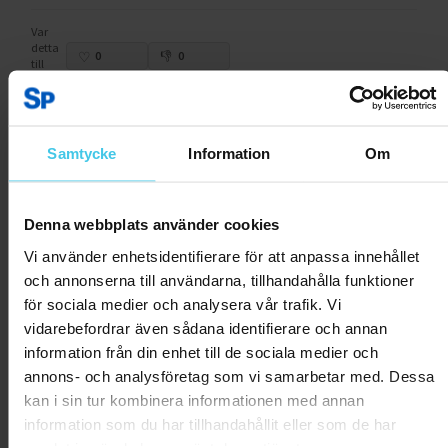
Var
detta
0
0
till
hjälp?
Rapportera som olämplig
Samtycke
Information
Om
Sirpa R.
15.08.2024
Var
Denna webbplats använder cookies
detta
0
0
till
Vi använder enhetsidentifierare för att anpassa innehållet
hjälp?
och annonserna till användarna, tillhandahålla funktioner
Rapportera som olämplig
för sociala medier och analysera vår trafik. Vi
vidarebefordrar även sådana identifierare och annan
Sofi L.
31.07.2024
information från din enhet till de sociala medier och
annons- och analysföretag som vi samarbetar med. Dessa
Bra band att ha med på sina träningspass
kan i sin tur kombinera informationen med annan
information som du har tillhandahållit eller som de har
Var
detta
samlat in när du har använt deras tjänster.