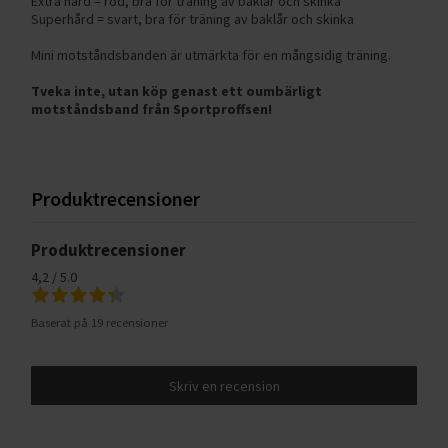
Extra hård = röd, bra för träning av baklår och skinka
Superhård = svart, bra för träning av baklår och skinka
Mini motståndsbanden är utmärkta för en mångsidig träning.
Tveka inte, utan köp genast ett oumbärligt
motståndsband från Sportproffsen!
Produktrecensioner
Produktrecensioner
4,2 / 5.0
Baserat på 19 recensioner
Skriv en recension