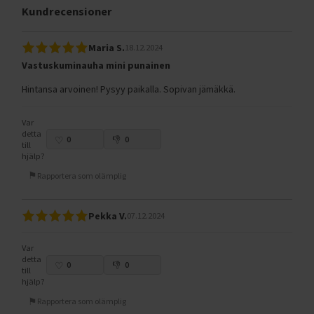
Kundrecensioner
Maria S.
18.12.2024
Vastuskuminauha mini punainen
Hintansa arvoinen! Pysyy paikalla. Sopivan jämäkkä.
Var
detta
0
0
till
hjälp?
Rapportera som olämplig
Pekka V.
07.12.2024
Var
detta
0
0
till
hjälp?
Rapportera som olämplig