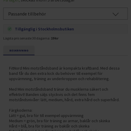
Passande tillbehör
Tillgänglig i Stockholmsbutiken
Lägsta pris senaste 30 dagarna:
19 kr
BESKRIVNING
FitNord Mini motståndsband är kompakta kraftband. Med dessa
band får du den extra kick du behöver till exempel för
uppvärmning, träning av underkroppen och rehabilitering.
Med Mini motståndsband tränar du musklerna säkert och
effektivt! Banden säljs styckvis och det finns fem
motståndsnivåer: lätt, medium, hård, extra hård och superhård.
Färgkoderna:
Lätt = gul, bra för till exempel uppvärmning
Medium = grön, bra för träning av armar, baklår och skinka
Hård = blå, bra för träning av baklår och skinka