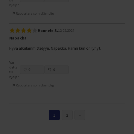
till
hjälp?
Rapportera som olämplig
Hannele S.
12.02.2024
Napakka
Hyvä alkulämmittelyyn. Napakka. Harmi kun on lyhyt.
Var
detta
0
0
till
hjälp?
Rapportera som olämplig
1
2
»