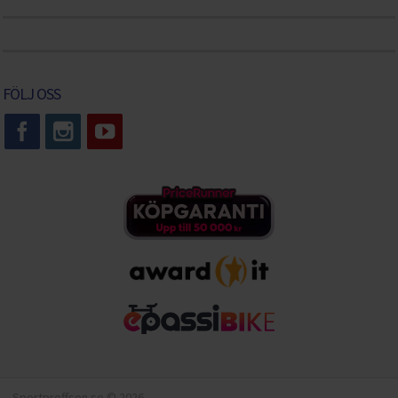
FÖLJ OSS
Sportproffsen.se © 2026