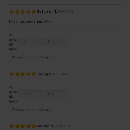
Netvisor T.
25.10.2024
Hyvä, tarpeeksi jämäkkä
Var
detta
0
0
till
hjälp?
Rapportera som olämplig
Jonna S.
16.10.2024
Var
detta
0
0
till
hjälp?
Rapportera som olämplig
Veikko M.
20.09.2024