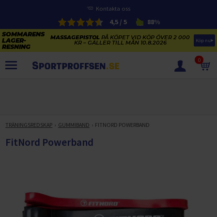
Kontakta oss
4,5 / 5
88%
MASSAGEPISTOL
PÅ KÖPET VID KÖP ÖVER 2 000
Köp nu
KR – GÄLLER TILL MÅN 10.8.2026
0
PRODUKTER
SOMMARENS LAGERRENSNING
ELCYKLARNAS SOMMARFÖRSÄLJNING
TRÄNINGSREDSKAP
GUMMIBAND
FITNORD POWERBAND
Paketerbjudanden
KAJAKER OCH SUP-BRÄDOR
FitNord Powerband
KOSTTILLSKOTT
REA PÅ STUDSMATTOR
ELCYKLAR
SOMMARREA PÅ TRÄNING OCH STYRKETRÄNING
ELCYKLAR DAM
SOMMARIDROTT
CYKELTILLBEHÖR & RESERVDELAR OUTLET
ELCYKLAR HERR
STUDSMATTOR
STYRKETRÄNING
HÄLSA & VÄLMÅENDE – SÄSONGSRENSNING
ELCYKLAR CITY
KAJAKER
BÄNKAR OCH STÄLLNINGAR
TRÄNINGSMASKINER