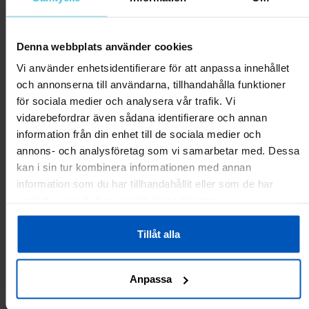
Kevät-20 ja Covid-kotitreenit.
Kuminauhat (ostin kaikki 4 eri vahvuutta) toimivat just kuten
pitää.
Denna webbplats använder cookies
Venyy, mutta ei pauku.
Vi använder enhetsidentifierare för att anpassa innehållet
Sopiva väli eri vahvuuksilla ja yhdistämällä pari nauhaa saa joka
och annonserna till användarna, tillhandahålla funktioner
tilanteeseen ja treeniin sopivan vastuksen.
för sociala medier och analysera vår trafik. Vi
vidarebefordrar även sådana identifierare och annan
Var
detta
information från din enhet till de sociala medier och
0
0
till
annons- och analysföretag som vi samarbetar med. Dessa
hjälp?
kan i sin tur kombinera informationen med annan
Rapportera som olämplig
information som du har tillhandahållit eller som de har
samlat in när du har använt deras tjänster.
Petteri
12.09.2020
Vastuskuminauha
Tillåt alla
Kevät-20 ja Covid-kotitreenit.
Kuminauhat (ostin kaikki 4 eri vahvuutta) toimivat just kuten
Anpassa
pitää.
Venyy, mutta ei pauku.