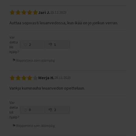
Jari J.
25.12.2023
Auttaa sopivasti leuanvedossa, kun ikää on jo jonkun verran.
Var
detta
2
1
till
hjälp?
Rapportera som olämplig
Merja H.
28.11.2023
Vankja kuminauha leuanvedon opetteluun.
Var
detta
0
2
till
hjälp?
Rapportera som olämplig