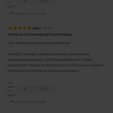
0
1
till
hjälp?
Rapportera som olämplig
Juha
21.02.2019
Vastusta tai kevennystä harjoitteluun.
Olen äärimmäisen tyytyväinen tuotteisiin!
Violetilla (raskaalla) nauhalla saa leukoja vedettyä ilman
ylimääräistä nytkymistä, lyhyillä lepoväleillä, näin +100kg
painoisenakin. Nauhat soveltuvat oikein mainiosti myös erilaisiin
kädenvääntötreeneihin ja yleiseen jumppailuun.
Var
detta
0
0
till
hjälp?
Rapportera som olämplig