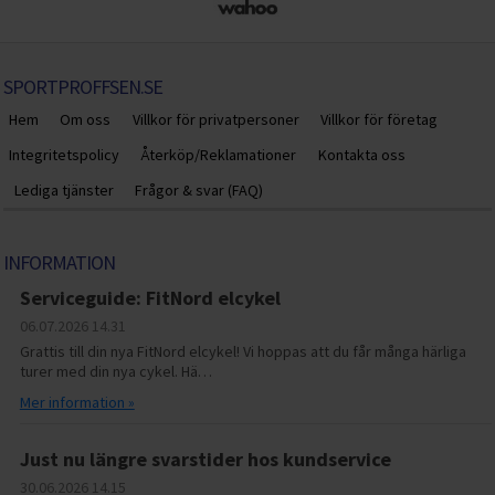
SPORTPROFFSEN.SE
Hem
Om oss
Villkor för privatpersoner
Villkor för företag
Integritetspolicy
Återköp/Reklamationer
Kontakta oss
Lediga tjänster
Frågor & svar (FAQ)
INFORMATION
Serviceguide: FitNord elcykel
06.07.2026
14.31
Grattis till din nya FitNord elcykel! Vi hoppas att du får många härliga
turer med din nya cykel. Hä…
Mer information »
Just nu längre svarstider hos kundservice
30.06.2026
14.15