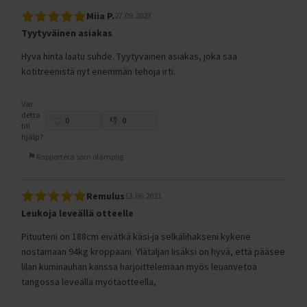
Miia P.
27.09.2023
Tyytyväinen asiakas
Hyvä hinta laatu suhde. Tyytyväinen asiakas, joka saa
kotitreenistä nyt enemmän tehoja irti.
Var
detta
0
0
till
hjälp?
Rapportera som olämplig
Remulus
13.06.2021
Leukoja leveällä otteelle
Pituuteni on 188cm eivätkä käsi-ja selkälihakseni kykene
nostamaan 94kg kroppaani. Ylätaljan lisäksi on hyvä, että pääsee
lilan kuminauhan kanssa harjoittelemaan myös leuanvetoa
tangossa leveällä myötäotteella,