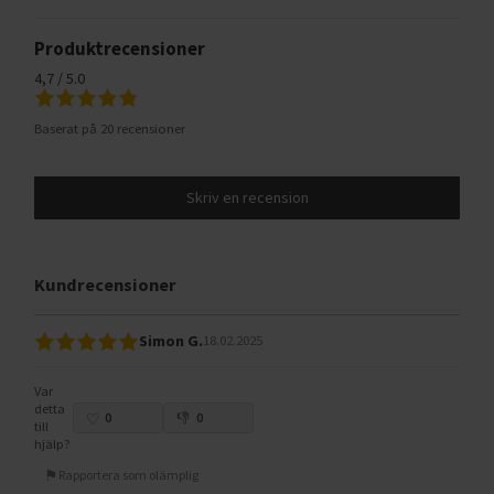
Produktrecensioner
4,7 / 5.0
Baserat på 20 recensioner
Skriv en recension
Kundrecensioner
Simon G.
18.02.2025
Var
detta
0
0
till
hjälp?
Rapportera som olämplig