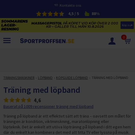
Kontakta oss
4,5 / 5
88%
MASSAGEPISTOL
PÅ KÖPET VID KÖP ÖVER 2 000
Köp nu
KR – GÄLLER TILL MÅN 10.8.2026
0
PRODUKTER
SOMMARENS LAGERRENSNING
ELCYKLARNAS SOMMARFÖRSÄLJNING
TRÄNINGSMASKINER
LÖPBAND
KÖPGUIDE LÖPBAND
TRÄNING MED LÖPBAND
Paketerbjudanden
KAJAKER OCH SUP-BRÄDOR
Träning med löpband
KOSTTILLSKOTT
REA PÅ STUDSMATTOR
4,6
ELCYKLAR
SOMMARREA PÅ TRÄNING OCH STYRKETRÄNING
Baserat på 1009 recensioner träning med löpband
ELCYKLAR DAM
SOMMARIDROTT
CYKELTILLBEHÖR & RESERVDELAR OUTLET
Träning på löpband är ett effektivt sätt att träna – oavsett om målet för
ELCYKLAR HERR
STUDSMATTOR
träningen är kondition, viktminskning, maratonlöpning eller
STYRKETRÄNING
HÄLSA & VÄLMÅENDE – SÄSONGSRENSNING
löpteknik.
Det är enkelt att utöva löpträning på löpband i ditt egen hem
ELCYKLAR CITY
KAJAKER
BÄNKAR OCH STÄLLNINGAR
TRÄNINGSMASKINER
där du enkelt kan kombinera det med att titta TV eller lyssna på musik.