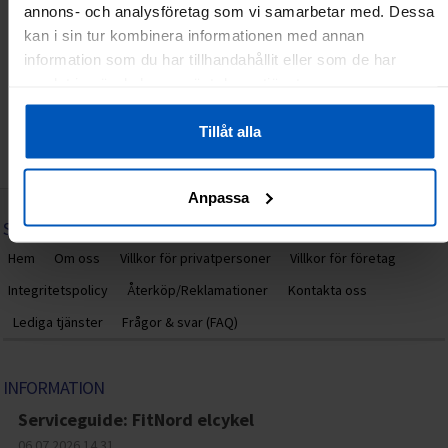
annons- och analysföretag som vi samarbetar med. Dessa
kan i sin tur kombinera informationen med annan
information som du har tillhandahållit eller som de har
samlat in när du har använt deras tjänster.
Tillåt alla
Anpassa
SPORTPROFFSEN.SE
Hem
Om oss
Villkor för privatpersoner
Villkor för företag
Integritetspolicy
Återköp/Reklamationer
Kontakta oss
Lediga tjänster
Frågor & svar (FAQ)
INFORMATION
Serviceguide: FitNord elcykel
06.07.2026
14.31